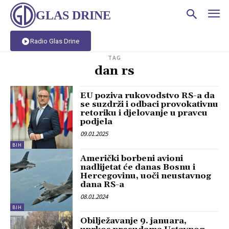
GLAS DRINE
Radio Glas Drine
TAG
dan rs
EU poziva rukovodstvo RS-a da
se suzdrži i odbaci provokativnu
retoriku i djelovanje u pravcu
podjela
09.01.2025
BIH
Američki borbeni avioni
nadlijetat će danas Bosnu i
Hercegovinu, uoči neustavnog
dana RS-a
08.01.2024
BIH
Obilježavanje 9. januara,