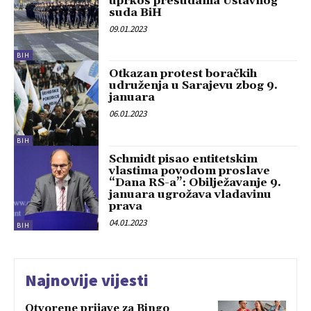
uprkos presudama Ustavnog
suda BiH
09.01.2023
BIH
Otkazan protest boračkih
udruženja u Sarajevu zbog 9.
januara
06.01.2023
BIH
Schmidt pisao entitetskim
vlastima povodom proslave
“Dana RS-a”: Obilježavanje 9.
januara ugrožava vladavinu
prava
04.01.2023
BIH
Najnovije vijesti
Otvorene prijave za Bingo