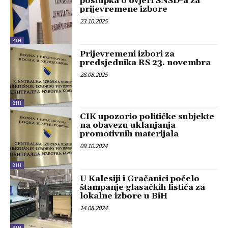
postupka o ovjeri SNSD-a za
prijevremene izbore
23.10.2025
BIH
Prijevremeni izbori za
predsjednika RS 23. novembra
28.08.2025
BIH
CIK upozorio političke subjekte
na obavezu uklanjanja
promotivnih materijala
09.10.2024
BIH
U Kalesiji i Gračanici počelo
štampanje glasačkih listića za
lokalne izbore u BiH
14.08.2024
BIH