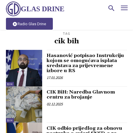
GLAS DRINE
Radio Glas Drine
TAG
cik bih
Hasanović potpisao Instrukciju
kojom se omogućava isplata
sredstava za prijevremene
izbore u RS
17.01.2026
BIH
CIK BiH: Naredba Glavnom
centru za brojanje
02.12.2025
BIH
CIK odbio prijedlog za obnovu