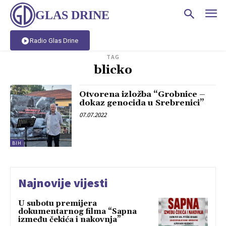
GLAS DRINE
Radio Glas Drine
TAG
blicko
Otvorena izložba “Grobnice –
dokaz genocida u Srebrenici”
07.07.2022
BIH
Najnovije vijesti
U subotu premijera
dokumentarnog filma “Sapna
između čekića i nakovnja”