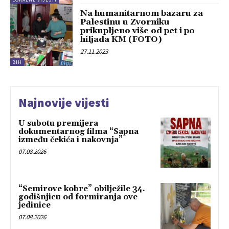
Na humanitarnom bazaru za
Palestinu u Zvorniku
prikupljeno više od pet i po
hiljada KM (FOTO)
27.11.2023
BIH
Najnovije vijesti
U subotu premijera
dokumentarnog filma “Sapna
između čekića i nakovnja”
07.08.2026
“Semirove kobre” obilježile 34.
godišnjicu od formiranja ove
jedinice
07.08.2026