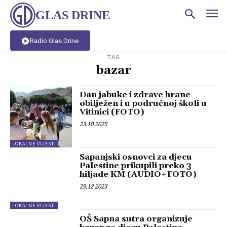
GLAS DRINE
Radio Glas Drine
TAG
bazar
Dan jabuke i zdrave hrane
obilježen i u područnoj školi u
Vitinici (FOTO)
23.10.2025
LOKALNE VIJESTI
Sapanjski osnovci za djecu
Palestine prikupili preko 3
hiljade KM (AUDIO+FOTO)
29.12.2023
LOKALNE VIJESTI
OŠ Sapna sutra organizuje