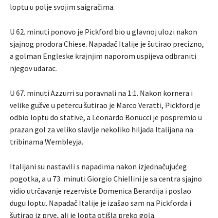
loptu u polje svojim saigračima.
U 62. minuti ponovo je Pickford bio u glavnoj ulozi nakon
sjajnog prodora Chiese. Napadač Italije je šutirao precizno,
a golman Engleske krajnjim naporom uspijeva odbraniti
njegov udarac.
U 67. minuti Azzurri su poravnali na 1:1. Nakon kornera i
velike gužve u petercu šutirao je Marco Veratti, Pickford je
odbio loptu do stative, a Leonardo Bonucci je pospremio u
prazan gol za veliko slavlje nekoliko hiljada Italijana na
tribinama Wembleyja.
Italijani su nastavili s napadima nakon izjednačujućeg
pogotka, a u 73. minuti Giorgio Chiellini je sa centra sjajno
vidio utrčavanje rezerviste Domenica Berardija i poslao
dugu loptu. Napadač Italije je izašao sam na Pickforda i
šutirao iz prve, ali je lopta otišla preko gola.