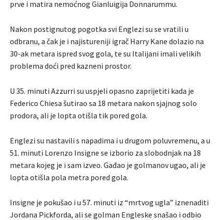
prve i matira nemoćnog Gianluigija Donnarummu.
Nakon postignutog pogotka svi Englezi su se vratili u
odbranu, a čak je i najistureniji igrač Harry Kane dolazio na
30-ak metara ispred svog gola, te su Italijani imali velikih
problema doći pred kazneni prostor.
U 35. minuti Azzurri su uspjeli opasno zaprijetiti kada je
Federico Chiesa šutirao sa 18 metara nakon sjajnog solo
prodora, ali je lopta otišla tik pored gola.
Englezi su nastavili s napadima i u drugom poluvremenu, a u
51. minuti Lorenzo Insigne se izborio za slobodnjak na 18
metara kojeg je i sam izveo. Gađao je golmanov ugao, ali je
lopta otišla pola metra pored gola.
Insigne je pokušao i u 57. minuti iz “mrtvog ugla” iznenaditi
Jordana Pickforda, ali se golman Engleske snašao i odbio