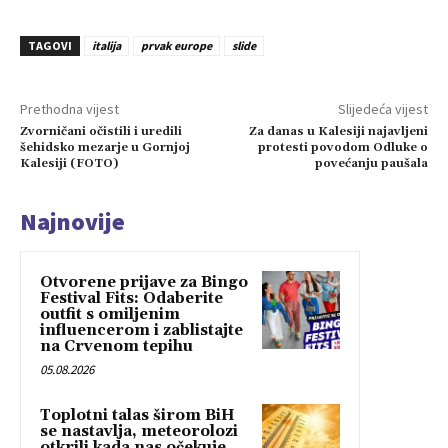
TAGOVI
italija
prvak europe
slide
Prethodna vijest
Slijedeća vijest
Zvorničani očistili i uredili
Za danas u Kalesiji najavljeni
šehidsko mezarje u Gornjoj
protesti povodom Odluke o
Kalesiji (FOTO)
povećanju paušala
Najnovije
Otvorene prijave za Bingo
Festival Fits: Odaberite
outfit s omiljenim
influencerom i zablistajte
na Crvenom tepihu
05.08.2026
Toplotni talas širom BiH
se nastavlja, meteorolozi
otkrili kada nas očekuje