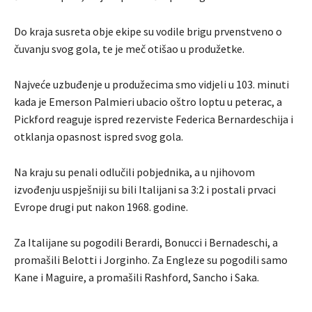
Do kraja susreta obje ekipe su vodile brigu prvenstveno o
čuvanju svog gola, te je meč otišao u produžetke.
Najveće uzbuđenje u produžecima smo vidjeli u 103. minuti
kada je Emerson Palmieri ubacio oštro loptu u peterac, a
Pickford reaguje ispred rezerviste Federica Bernardeschija i
otklanja opasnost ispred svog gola.
Na kraju su penali odlučili pobjednika, a u njihovom
izvođenju uspješniji su bili Italijani sa 3:2 i postali prvaci
Evrope drugi put nakon 1968. godine.
Za Italijane su pogodili Berardi, Bonucci i Bernadeschi, a
promašili Belotti i Jorginho. Za Engleze su pogodili samo
Kane i Maguire, a promašili Rashford, Sancho i Saka.