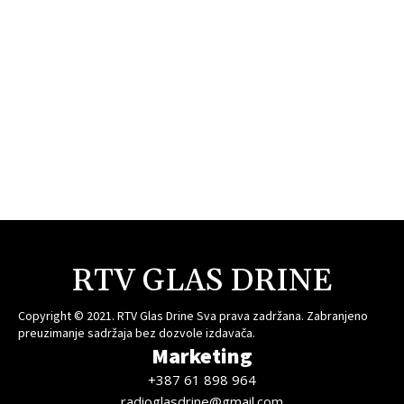
RTV GLAS DRINE
Copyright © 2021. RTV Glas Drine Sva prava zadržana. Zabranjeno
preuzimanje sadržaja bez dozvole izdavača.
Marketing
+387 61 898 964
radioglasdrine@gmail.com