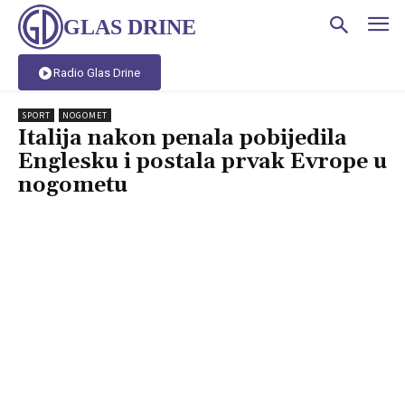
GLAS DRINE
Radio Glas Drine
SPORT
NOGOMET
Italija nakon penala pobijedila
Englesku i postala prvak Evrope u
nogometu