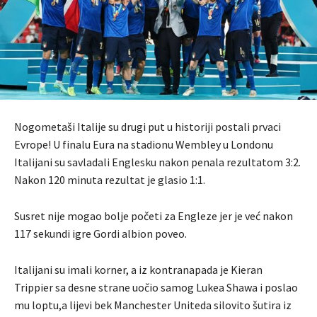
Nogometaši Italije su drugi put u historiji postali prvaci
Evrope! U finalu Eura na stadionu Wembley u Londonu
Italijani su savladali Englesku nakon penala rezultatom 3:2.
Nakon 120 minuta rezultat je glasio 1:1.
Susret nije mogao bolje početi za Engleze jer je već nakon
117 sekundi igre Gordi albion poveo.
Italijani su imali korner, a iz kontranapada je Kieran
Trippier sa desne strane uočio samog Lukea Shawa i poslao
mu loptu,a lijevi bek Manchester Uniteda silovito šutira iz