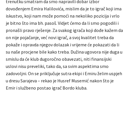
trenutku smatram da smo napravili dobar izbor
dovođenjem Emira Halilovića, mislim da je to igrač koji ima
iskustvo, koji nam može pomoći na nekoliko pozicija i vrlo
je bitno što ima bh. pasoš. Vidjet ćemo da li smo pogodili i
pronašli pravo rješenje. Za svakog igrača koji dođe kažem da
on nije pojačanje, već novi igrač, a svoj kvalitet treba da
pokaže i opravda njegov dolazak i vrijeme će pokazati da li
su naše procjene bile kako treba. Dužina ugovora nije duga u
smislu da će klub dugoročno obavezati, niti finansijski
uslovi nisu preveliki, tako da, sa svim aspektima smo
zadovoljni. On se priključuje sutra ekipi i Emiru želim uspjeh
u dresu Sarajeva – rekao je Husref Musemić nakon što je
Emir i službeno postao igrač Bordo kluba.