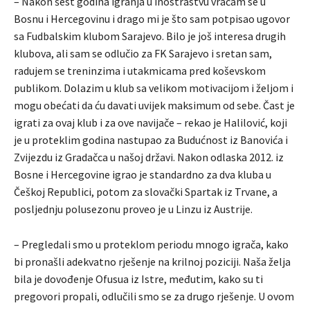
– Nakon šest godina igranja u inostrastvu vraćam se u
Bosnu i Hercegovinu i drago mi je što sam potpisao ugovor
sa Fudbalskim klubom Sarajevo. Bilo je još interesa drugih
klubova, ali sam se odlučio za FK Sarajevo i sretan sam,
radujem se treninzima i utakmicama pred koševskom
publikom. Dolazim u klub sa velikom motivacijom i željom i
mogu obećati da ću davati uvijek maksimum od sebe. Čast je
igrati za ovaj klub i za ove navijače – rekao je Halilović, koji
je u proteklim godina nastupao za Budućnost iz Banovića i
Zvijezdu iz Gradačca u našoj državi. Nakon odlaska 2012. iz
Bosne i Hercegovine igrao je standardno za dva kluba u
Češkoj Republici, potom za slovački Spartak iz Trvane, a
posljednju polusezonu proveo je u Linzu iz Austrije.
– Pregledali smo u proteklom periodu mnogo igrača, kako
bi pronašli adekvatno rješenje na krilnoj poziciji. Naša želja
bila je dovođenje Ofusua iz Istre, međutim, kako su ti
pregovori propali, odlučili smo se za drugo rješenje. U ovom