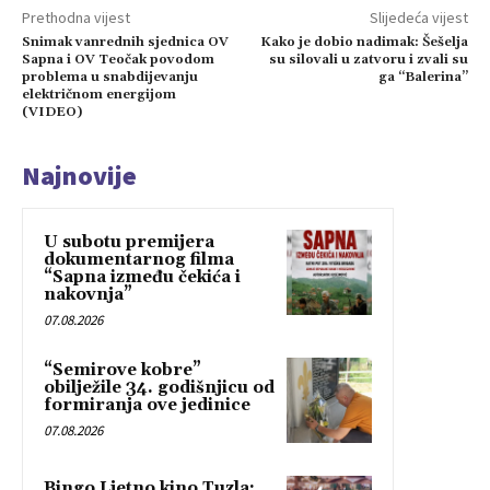
Prethodna vijest
Slijedeća vijest
Snimak vanrednih sjednica OV
Kako je dobio nadimak: Šešelja
Sapna i OV Teočak povodom
su silovali u zatvoru i zvali su
problema u snabdijevanju
ga “Balerina”
električnom energijom
(VIDEO)
Najnovije
U subotu premijera
dokumentarnog filma
“Sapna između čekića i
nakovnja”
07.08.2026
“Semirove kobre”
obilježile 34. godišnjicu od
formiranja ove jedinice
07.08.2026
Bingo Ljetno kino Tuzla: