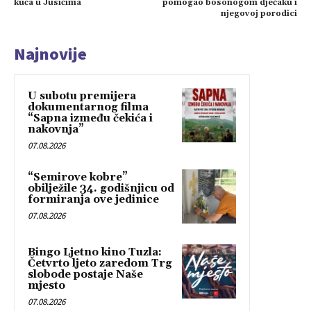
kuća u Jusićima
pomogao bosonogom dječaku i
njegovoj porodici
Najnovije
U subotu premijera
dokumentarnog filma
“Sapna između čekića i
nakovnja”
07.08.2026
“Semirove kobre”
obilježile 34. godišnjicu od
formiranja ove jedinice
07.08.2026
Bingo Ljetno kino Tuzla:
Četvrto ljeto zaredom Trg
slobode postaje Naše
mjesto
07.08.2026