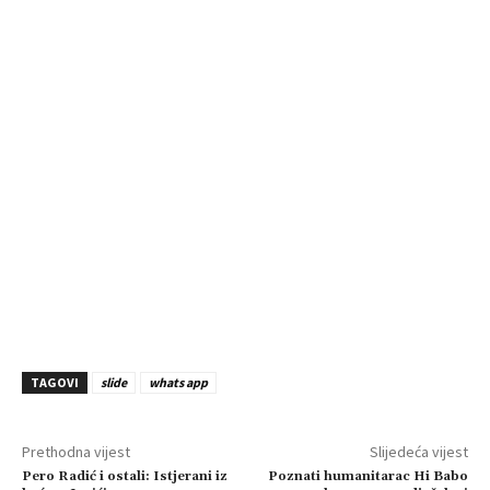
TAGOVI
slide
whats app
Prethodna vijest
Slijedeća vijest
Pero Radić i ostali: Istjerani iz
Poznati humanitarac Hi Babo