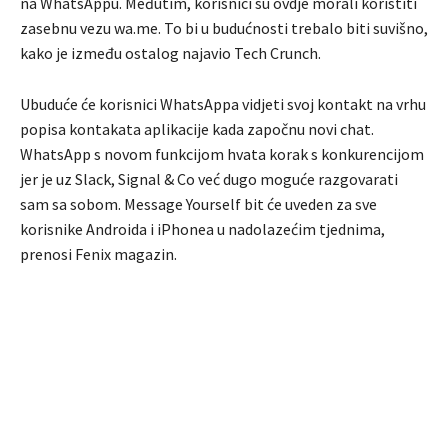
na WhatsAppu. Međutim, korisnici su ovdje morali koristiti
zasebnu vezu wa.me. To bi u budućnosti trebalo biti suvišno,
kako je između ostalog najavio Tech Crunch.
Ubuduće će korisnici WhatsAppa vidjeti svoj kontakt na vrhu
popisa kontakata aplikacije kada započnu novi chat.
WhatsApp s novom funkcijom hvata korak s konkurencijom
jer je uz Slack, Signal & Co već dugo moguće razgovarati
sam sa sobom. Message Yourself bit će uveden za sve
korisnike Androida i iPhonea u nadolazećim tjednima,
prenosi Fenix magazin.