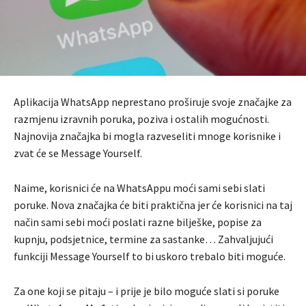
Aplikacija WhatsApp neprestano proširuje svoje značajke za
razmjenu izravnih poruka, poziva i ostalih mogućnosti.
Najnovija značajka bi mogla razveseliti mnoge korisnike i
zvat će se Message Yourself.
Naime, korisnici će na WhatsAppu moći sami sebi slati
poruke. Nova značajka će biti praktična jer će korisnici na taj
način sami sebi moći poslati razne bilješke, popise za
kupnju, podsjetnice, termine za sastanke… Zahvaljujući
funkciji Message Yourself to bi uskoro trebalo biti moguće.
Za one koji se pitaju – i prije je bilo moguće slati si poruke