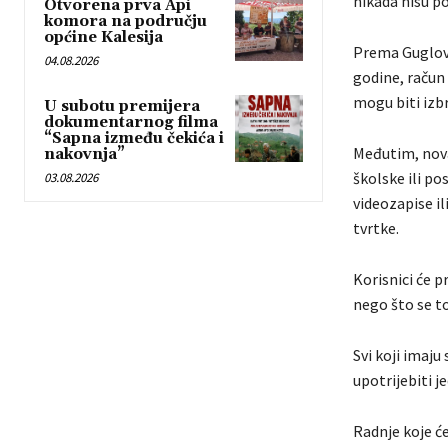
nikada nisu pos
Otvorena prva Api
komora na području
općine Kalesija
Prema Guglovi
04.08.2026
godine, račun 
mogu biti izbr
U subotu premijera
dokumentarnog filma
“Sapna između čekića i
Međutim, nova
nakovnja”
školske ili po
03.08.2026
videozapise il
tvrtke.
Korisnici će pr
nego što se to
Svi koji imaju 
upotrijebiti j
Radnje koje će