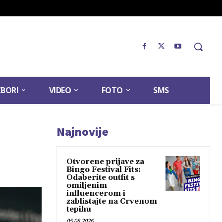
ZBORI
VIDEO
FOTO
SMS
Najnovije
Otvorene prijave za
Bingo Festival Fits:
Odaberite outfit s
omiljenim
influencerom i
zablistajte na Crvenom
tepihu
05.08.2026