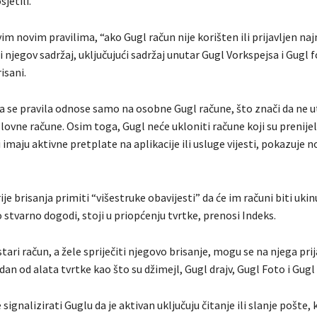
jetili.
m novim pravilima, “ako Gugl račun nije korišten ili prijavljen na
i njegov sadržaj, uključujući sadržaj unutar Gugl Vorkspejsa i Gugl 
isani.
 se pravila odnose samo na osobne Gugl račune, što znači da ne u
slovne račune. Osim toga, Gugl neće ukloniti račune koji su prenijel
i imaju aktivne pretplate na aplikacije ili usluge vijesti, pokazuje n
ije brisanja primiti “višestruke obavijesti” da će im računi biti ukinu
 stvarno dogodi, stoji u priopćenju tvrtke, prenosi Indeks.
stari račun, a žele spriječiti njegovo brisanje, mogu se na njega prija
edan od alata tvrtke kao što su džimejl, Gugl drajv, Gugl Foto i Gugl 
 signalizirati Guglu da je aktivan uključuju čitanje ili slanje pošte, 