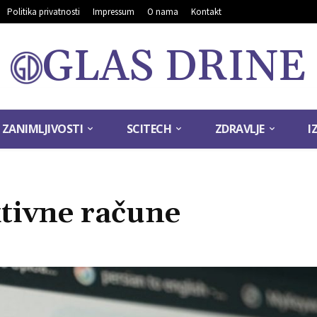
Politika privatnosti
Impressum
O nama
Kontakt
GLAS DRINE
ZANIMLJIVOSTI
SCITECH
ZDRAVLJE
I
ktivne račune