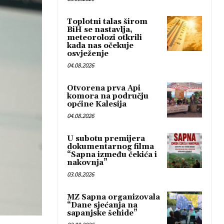
Toplotni talas širom
BiH se nastavlja,
meteorolozi otkrili
kada nas očekuje
osvježenje
04.08.2026
Otvorena prva Api
komora na području
općine Kalesija
04.08.2026
U subotu premijera
dokumentarnog filma
“Sapna između čekića i
nakovnja”
03.08.2026
MZ Sapna organizovala
“Dane sjećanja na
sapanjske šehide”