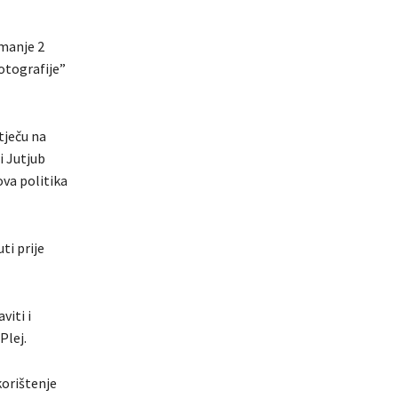
jmanje 2
fotografije”
tječu na
i Jutjub
ova politika
ti prije
viti i
Plej.
korištenje