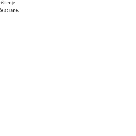
rištenje
će strane.