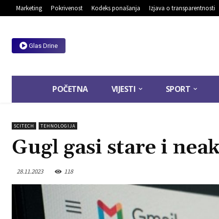
Marketing
Pokrivenost
Kodeks ponašanja
Izjava o transparentnosti
Glas Drine
POČETNA
VIJESTI
SPORT
SCITECH
TEHNOLOGIJA
Gugl gasi stare i nea
28.11.2023
118