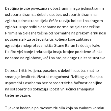
Debljina je više povezana s obostranim nego jednostranim
osteoartritisom, a debele osobe s osteoartiritisom na
zglobu jedne strane tijela češće razviju bolest i na drugom
zglobu u usporedbi s osobama normalne tjelesne težine.
Promjena tjelesne težine od normalne na prekomjernu nosi
povišen rizik za osteoartritis koljena koje zahtijeva
ugradnju endoproteze, ističe Stane Barun te dodaje kako
fizičko vježbanje i rekreacija imaju brojne pozitivne učinke
ne samo na zglobove, već i na brojne druge tjelesne sustave.
Osteoartritis koljena, posebno u debelih osoba, znatno
smanjuje kvalitetu života i mogućnost fizičkog vježbanja u
usporedbi s osobama bez osteoartritisa. Važnost debljine
na osteoartritis dokazuju i pozitivni učinci smanjenja
tjelesne težine.
Tijekom hodanja po ravnom tlu sila koja na svakom koraku