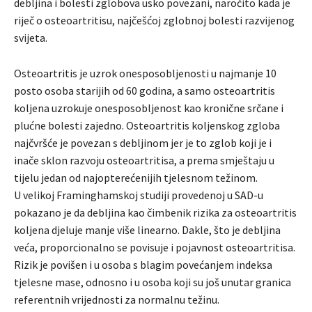
debljina i bolesti zglobova usko povezani, naročito kada je
riječ o osteoartritisu, najčešćoj zglobnoj bolesti razvijenog
svijeta.
Osteoartritis je uzrok onesposobljenosti u najmanje 10
posto osoba starijih od 60 godina, a samo osteoartritis
koljena uzrokuje onesposobljenost kao kronične srčane i
plućne bolesti zajedno. Osteoartritis koljenskog zgloba
najčvršće je povezan s debljinom jer je to zglob koji je i
inače sklon razvoju osteoartritisa, a prema smještaju u
tijelu jedan od najopterećenijih tjelesnom težinom.
U velikoj Framinghamskoj studiji provedenoj u SAD-u
pokazano je da debljina kao čimbenik rizika za osteoartritis
koljena djeluje manje više linearno. Dakle, što je debljina
veća, proporcionalno se povisuje i pojavnost osteoartritisa.
Rizik je povišen i u osoba s blagim povećanjem indeksa
tjelesne mase, odnosno i u osoba koji su još unutar granica
referentnih vrijednosti za normalnu težinu.