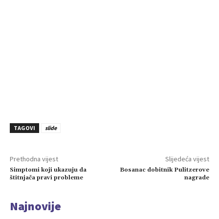
TAGOVI
slide
Prethodna vijest
Slijedeća vijest
Simptomi koji ukazuju da
Bosanac dobitnik Pulitzerove
štitnjača pravi probleme
nagrade
Najnovije