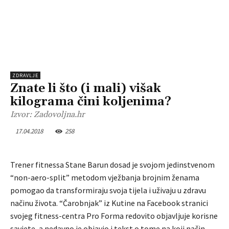
ZDRAVLJE
Znate li što (i mali) višak
kilograma čini koljenima?
Izvor: Zadovoljna.hr
17.04.2018
258
Trener fitnessa Stane Barun dosad je svojom jedinstvenom
“non-aero-split” metodom vježbanja brojnim ženama
pomogao da transformiraju svoja tijela i uživaju u zdravu
načinu života. “Čarobnjak” iz Kutine na Facebook stranici
svojeg fitness-centra Pro Forma redovito objavljuje korisne
savjete, a nedavno je objavio i tekst o tome na koji način