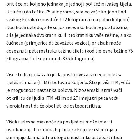
pritišće na koljeno jednaka je jednoj i pol težini vašeg tijela.
U slučaju da težite 75 kilograma, sila na vaše koljeno kod
svakog koraka iznosit će 112 kilograma (na jedno koljeno).
Kod hoda uzbrdo, sile su još veće: ako hodate po stubama,
sila je jednaka dvokratniku ili trokratniku vaše težine, a ako
čučnete (primjerice da zavežete vezice), pritisak može
dosegnuti peterostruku težinu tijela (kod tjelesne težine 75
kilograma to je ogromnih 375 kilograma).
Više studija pokazalo je da postoji veza između indeksa
tjelesne mase (ITM) i bolova u koljenu. Što je viši ITM, veća
je mogućnost nastanka bolova. Nizozemski istraživači
otkrili su da ljudi s ITM višim od 27 imaju tri puta veću
vjerojatnost da će oboljeti od osteoartritisa.
Višak tjelesne masnoće za posljedicu može imati i
oslobađanje hormona leptina za koji neki stručnjaci
sumnjaju da ima bitnu ulogu u nastanku osteoartritisa.