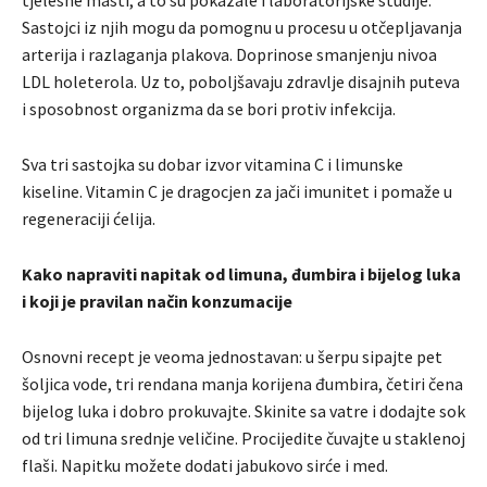
tjelesne masti, a to su pokazale i laboratorijske studije.
Sastojci iz njih mogu da pomognu u procesu u otčepljavanja
arterija i razlaganja plakova. Doprinose smanjenju nivoa
LDL holeterola. Uz to, poboljšavaju zdravlje disajnih puteva
i sposobnost organizma da se bori protiv infekcija.
Sva tri sastojka su dobar izvor vitamina C i limunske
kiseline. Vitamin C je dragocjen za jači imunitet i pomaže u
regeneraciji ćelija.
Kako napraviti napitak od limuna, đumbira i bijelog luka
i koji je pravilan način konzumacije
Osnovni recept je veoma jednostavan: u šerpu sipajte pet
šoljica vode, tri rendana manja korijena đumbira, četiri čena
bijelog luka i dobro prokuvajte. Skinite sa vatre i dodajte sok
od tri limuna srednje veličine. Procijedite čuvajte u staklenoj
flaši. Napitku možete dodati jabukovo sirće i med.