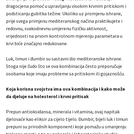
dragocjena pomoć u upravljanju visokim krvnim pritiskom i
podsticanju gubitka težine. Ukoliko uz promjenu ishrane,
prije svega primjenu mediteranskog načina praktikujete i
redovnu, svakodnevnu umjerenu fizičku aktivnost,
vrijednosti na prvom kontrolnom mjerenju parametara u
krvi biće značajno redukovane.
Luk, limun i đumbir su sastavni dio mediteranske ishrane.
Stoga nije čudo što se ova kombinacija često preporučuje
osobama koje imaju probleme sa pritiskom ili gojaznošću.
Koja korisna svojstva ima ova kombinacija i kako može
da djeluje na holesterol i krvni pritisak
Prepun antioksidansa, minerala i vitamina, ovaj napitak
djelovaće kao eliksir za cijelo tijelo. Đumbir, bijeli luk i limun
prepuni su prirodnih komponenti koje pomažu u smanjenju