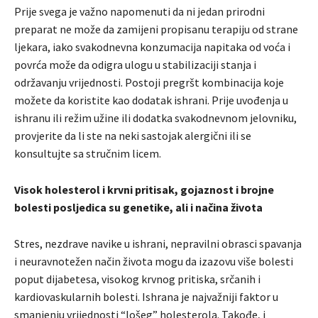
Prije svega je važno napomenuti da ni jedan prirodni
preparat ne može da zamijeni propisanu terapiju od strane
ljekara, iako svakodnevna konzumacija napitaka od voća i
povrća može da odigra ulogu u stabilizaciji stanja i
održavanju vrijednosti. Postoji pregršt kombinacija koje
možete da koristite kao dodatak ishrani. Prije uvođenja u
ishranu ili režim užine ili dodatka svakodnevnom jelovniku,
provjerite da li ste na neki sastojak alergični ili se
konsultujte sa stručnim licem.
Visok holesterol i krvni pritisak, gojaznost i brojne
bolesti posljedica su genetike, ali i načina života
Stres, nezdrave navike u ishrani, nepravilni obrasci spavanja
i neuravnotežen način života mogu da izazovu više bolesti
poput dijabetesa, visokog krvnog pritiska, srčanih i
kardiovaskularnih bolesti. Ishrana je najvažniji faktor u
smanjenju vrijednosti “lošeg” holesterola. Takođe, i