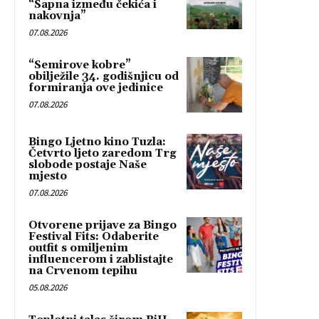
“Sapna između čekića i
nakovnja”
07.08.2026
“Semirove kobre”
obilježile 34. godišnjicu od
formiranja ove jedinice
07.08.2026
Bingo Ljetno kino Tuzla:
Četvrto ljeto zaredom Trg
slobode postaje Naše
mjesto
07.08.2026
Otvorene prijave za Bingo
Festival Fits: Odaberite
outfit s omiljenim
influencerom i zablistajte
na Crvenom tepihu
05.08.2026