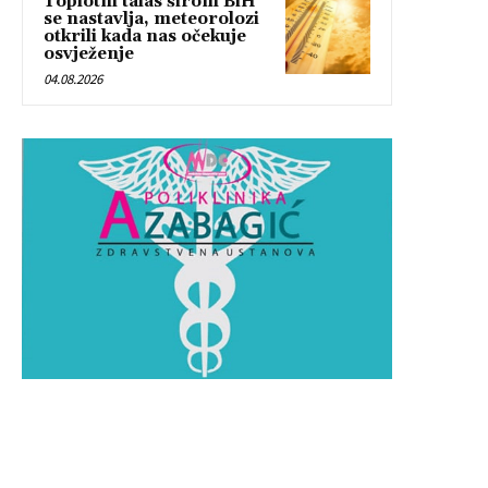
Toplotni talas širom BiH
se nastavlja, meteorolozi
otkrili kada nas očekuje
osvježenje
04.08.2026