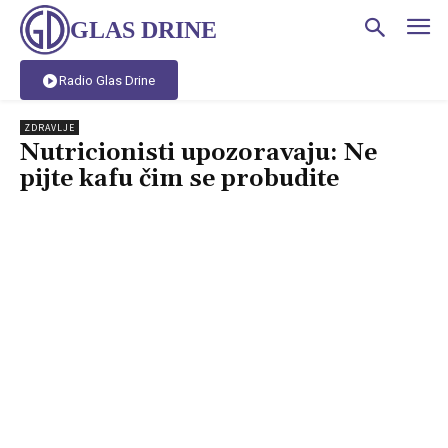
GLAS DRINE
Radio Glas Drine
ZDRAVLJE
Nutricionisti upozoravaju: Ne
pijte kafu čim se probudite