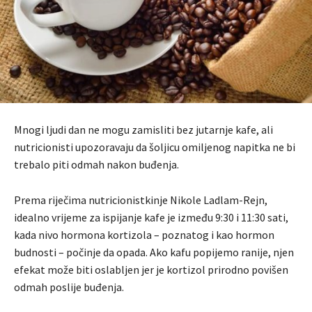
Mnogi ljudi dan ne mogu zamisliti bez jutarnje kafe, ali
nutricionisti upozoravaju da šoljicu omiljenog napitka ne bi
trebalo piti odmah nakon buđenja.
Prema riječima nutricionistkinje Nikole Ladlam-Rejn,
idealno vrijeme za ispijanje kafe je između 9:30 i 11:30 sati,
kada nivo hormona kortizola – poznatog i kao hormon
budnosti – počinje da opada. Ako kafu popijemo ranije, njen
efekat može biti oslabljen jer je kortizol prirodno povišen
odmah poslije buđenja.