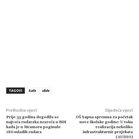
TAGOVI
kafa
slide
Prethodna vijest
Slijedeća vijest
Prije 35 godina dogodila se
OŠ Sapna spremna za početak
najveća rudarska nesreća u BiH
nove školske godine: U toku
kada je u Mramoru poginulo
realizacija nekoliko
180 mladih rudara
infrastrukturnir projekata
(AUDIO)