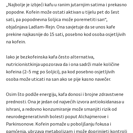
„Najbolje je izbjeći kafu u ranim jutarnjim satima i prekasno
popodne. Kofein može ostati aktivan u tijelu pet do šest
sati, pa popodnevna šoljica može poremetiti san“,
objašnjava Ladlam-Rejn. Ona savjetuje da se unos kafe
prekine najkasnije do 15 sati, posebno kod osoba osjetljivih
na kofein.
Iako je bezkofeinska kafa često alternativa,
nutricionistkinja upozorava da i ona sadrži male količine
kofeina (2–5 mg po šoljici), pa kod posebno osjetljivih
osoba može uticati na san ako se pije kasno navečer.
Osim što podiže energiju, kafa donosi i brojne zdravstvene
prednosti. Ona je jedan od najvećih izvora antioksidanasa u
ishrani, a redovno konzumiranje može smanjiti rizik od
neurodegenerativnih bolesti poput Alchajmerove i
Parkinsonove. Kofein pomaže u poboljšanju fokusa i
pamćenja, ubrzava metabolizam i može doprinijeti kontroli