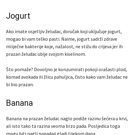
Jogurt
Ako imate osjetljiv želudac, doručak koji uključuje jogurt,
mogao bi vam teško pasti. Naime, jogurt sadrži zdrave
mliječne bakterije koje, nažalost, ne stižu do crijeva jer ih
prazan želudac ubije svojom kiselinom.
Što pomaže? Dovoljno je konzumirati pokoji orašasti plod,
komad avokada ili žlicu pahuljica, čisto kako vam želudac ne
bi bio prazan.
Banana
Banana na prazan želudac naglo podiže razinu šećera u krvi,
ali isto tako ta razina veoma brzo pada. Posljedica toga
mogu biti nagli napadaji gladi tijekom dana.