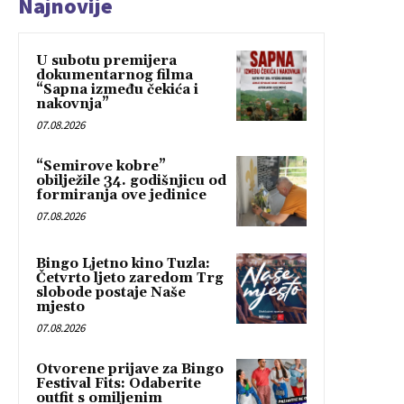
Najnovije
U subotu premijera
dokumentarnog filma
“Sapna između čekića i
nakovnja”
07.08.2026
“Semirove kobre”
obilježile 34. godišnjicu od
formiranja ove jedinice
07.08.2026
Bingo Ljetno kino Tuzla:
Četvrto ljeto zaredom Trg
slobode postaje Naše
mjesto
07.08.2026
Otvorene prijave za Bingo
Festival Fits: Odaberite
outfit s omiljenim