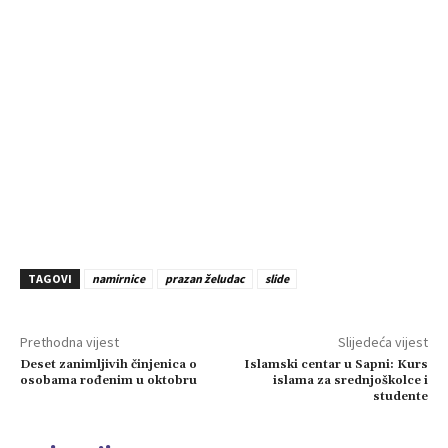
TAGOVI
namirnice
prazan želudac
slide
Prethodna vijest
Slijedeća vijest
Deset zanimljivih činjenica o
Islamski centar u Sapni: Kurs
osobama rođenim u oktobru
islama za srednjoškolce i
studente