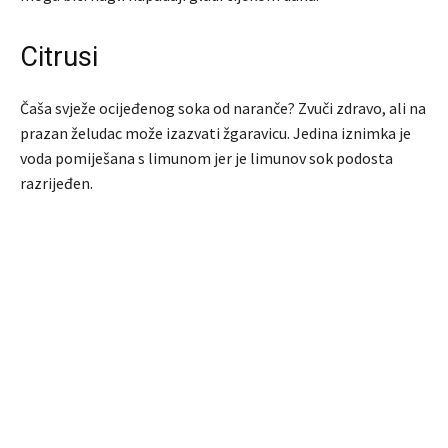
Citrusi
Čaša svježe ocijeđenog soka od naranče? Zvuči zdravo, ali na
prazan želudac može izazvati žgaravicu. Jedina iznimka je
voda pomiješana s limunom jer je limunov sok podosta
razrijeđen.