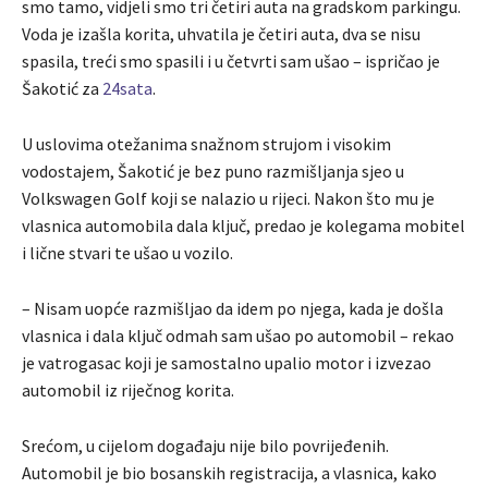
smo tamo, vidjeli smo tri četiri auta na gradskom parkingu.
Voda je izašla korita, uhvatila je četiri auta, dva se nisu
spasila, treći smo spasili i u četvrti sam ušao – ispričao je
Šakotić za
24sata
.
U uslovima otežanima snažnom strujom i visokim
vodostajem, Šakotić je bez puno razmišljanja sjeo u
Volkswagen Golf koji se nalazio u rijeci. Nakon što mu je
vlasnica automobila dala ključ, predao je kolegama mobitel
i lične stvari te ušao u vozilo.
– Nisam uopće razmišljao da idem po njega, kada je došla
vlasnica i dala ključ odmah sam ušao po automobil – rekao
je vatrogasac koji je samostalno upalio motor i izvezao
automobil iz riječnog korita.
Srećom, u cijelom događaju nije bilo povrijeđenih.
Automobil je bio bosanskih registracija, a vlasnica, kako