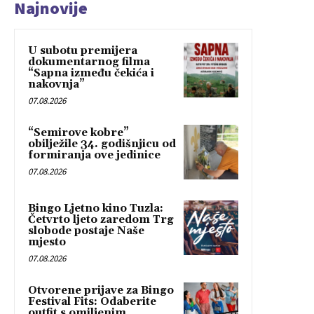
Najnovije
U subotu premijera
dokumentarnog filma
“Sapna između čekića i
nakovnja”
07.08.2026
“Semirove kobre”
obilježile 34. godišnjicu od
formiranja ove jedinice
07.08.2026
Bingo Ljetno kino Tuzla:
Četvrto ljeto zaredom Trg
slobode postaje Naše
mjesto
07.08.2026
Otvorene prijave za Bingo
Festival Fits: Odaberite
outfit s omiljenim