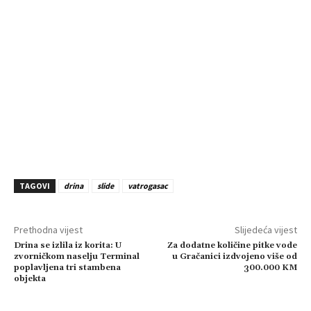
TAGOVI
drina
slide
vatrogasac
Prethodna vijest
Slijedeća vijest
Drina se izlila iz korita: U
Za dodatne količine pitke vode
zvorničkom naselju Terminal
u Gračanici izdvojeno više od
poplavljena tri stambena
300.000 KM
objekta