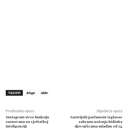
TAGOVI
bingo
slide
Prethodna vijest
Slijedeća vijest
Instagram uveo funkciju
Austrijski parlament izglasao
zasnovanu na vještačkoj
zabranu nošenja hidžaba
inteligenciji
djevojčicama mlađim od 14