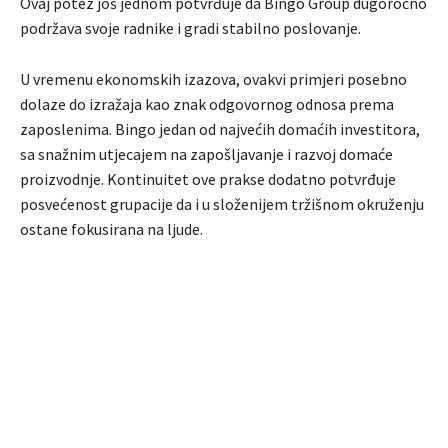
Ovaj potez još jednom potvrđuje da Bingo Group dugoročno
podržava svoje radnike i gradi stabilno poslovanje.
U vremenu ekonomskih izazova, ovakvi primjeri posebno
dolaze do izražaja kao znak odgovornog odnosa prema
zaposlenima. Bingo jedan od najvećih domaćih investitora,
sa snažnim utjecajem na zapošljavanje i razvoj domaće
proizvodnje. Kontinuitet ove prakse dodatno potvrđuje
posvećenost grupacije da i u složenijem tržišnom okruženju
ostane fokusirana na ljude.