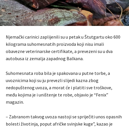
Njemački carinici zaplijenili su u petak u Štutgartu oko 600
kilograma suhomesnatih proizvoda koji nisu imali
obavezne veterinarske certifikate, a prevezeni su u dva
autobusa iz zemalja zapadnog Balkana.
Suhomesnata roba bila je spakovana u putne torbe, a
uvoznicima koji su ju prevezli slijedi kazna zbog
nedopuštenog uvoza, a morat će i platiti sve troškove,
među kojima je i uništenje te robe, objavio je “Fenix”
magazin.
– Zabranom takvog uvoza nastoji se spriječiti unos opasnih
bolesti životinja, poput afričke svinjske kuge”, kazao je