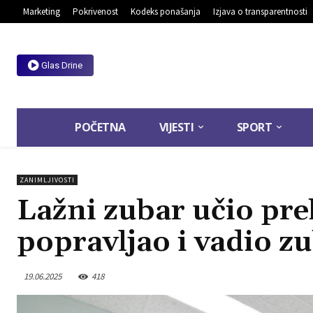
Marketing
Pokrivenost
Kodeks ponašanja
Izjava o transparentnosti
Glas Drine
POČETNA
VIJESTI
SPORT
ZANIMLJIVOSTI
Lažni zubar učio pre
popravljao i vadio z
19.06.2025
418