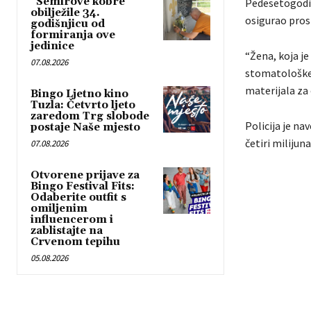
“Semirove kobre”
Pedesetogodišn
obilježile 34.
osigurao prost
godišnjicu od
formiranja ove
jedinice
“Žena, koja je
07.08.2026
stomatološke 
materijala za o
Bingo Ljetno kino
Tuzla: Četvrto ljeto
zaredom Trg slobode
Policija je na
postaje Naše mjesto
četiri milijun
07.08.2026
Otvorene prijave za
Bingo Festival Fits:
Odaberite outfit s
omiljenim
influencerom i
zablistajte na
Crvenom tepihu
05.08.2026