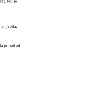
ac, koji je
, ljepila,
ila prihod od