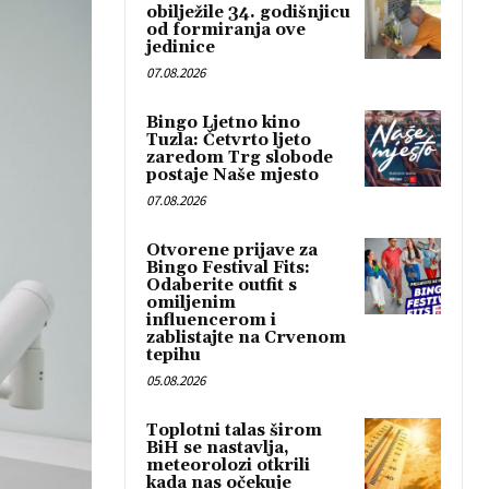
obilježile 34. godišnjicu
od formiranja ove
jedinice
07.08.2026
Bingo Ljetno kino
Tuzla: Četvrto ljeto
zaredom Trg slobode
postaje Naše mjesto
07.08.2026
Otvorene prijave za
Bingo Festival Fits:
Odaberite outfit s
omiljenim
influencerom i
zablistajte na Crvenom
tepihu
05.08.2026
Toplotni talas širom
BiH se nastavlja,
meteorolozi otkrili
kada nas očekuje