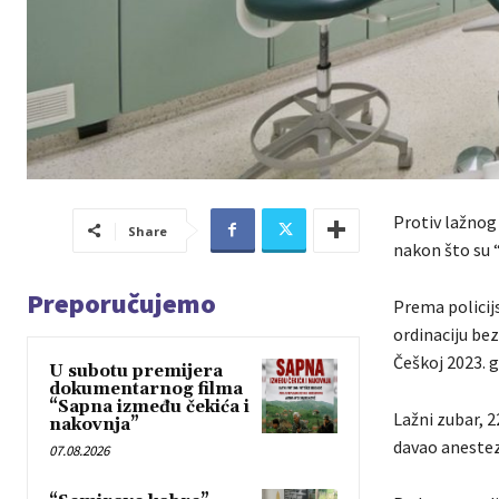
Protiv lažnog 
Share
nakon što su 
Preporučujemo
Prema policijs
ordinaciju bez
Češkoj 2023. g
U subotu premijera
dokumentarnog filma
“Sapna između čekića i
Lažni zubar, 2
nakovnja”
davao anestez
07.08.2026