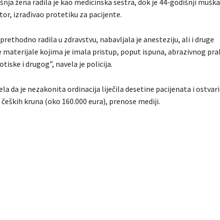
ja žena radila je kao medicinska sestra, dok je 44-godišnji muškar
or, izrađivao protetiku za pacijente.
 prethodno radila u zdravstvu, nabavljala je anesteziju, ali i druge
materijale kojima je imala pristup, poput ispuna, abrazivnog praha
tiske i drugog”, navela je policija.
vela da je nezakonita ordinacija liječila desetine pacijenata i ostvar
a čeških kruna (oko 160.000 eura), prenose mediji.