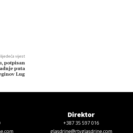
lijedeća vijest
u, potpisan
adnje puta
eginov Lug
Direktor
0
+387 35 597 016
ne.com
glasdrine@rtvglasdrine.com