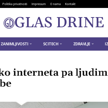
Politika privatnosti
Impressum
O nama
Kontakt
GLAS DRINE
ZANIMLJIVOSTI
SCITECH
ZDRAVLJE
I
ko interneta pa ljudi
ube