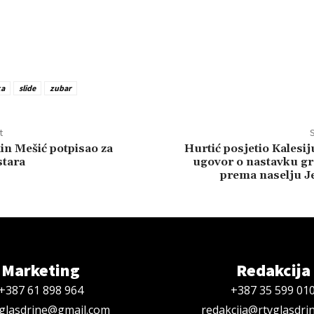
ka
slide
zubar
t
S
in Mešić potpisao za
Hurtić posjetio Kalesij
stara
ugovor o nastavku gr
prema naselju J
Marketing
Redakcija
+387 61 898 964
+387 35 599 01
oglasdrine@gmail.com
redakcija@rtvglasdri