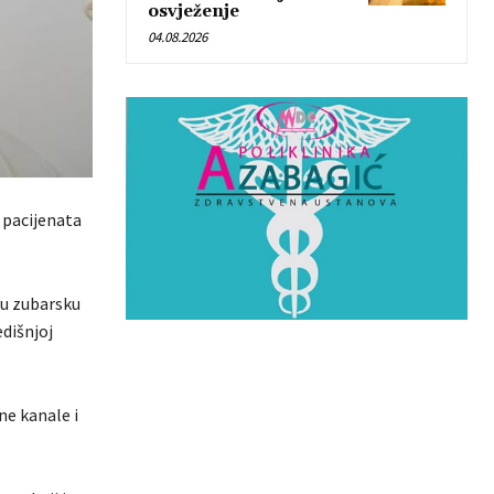
osvježenje
04.08.2026
e pacijenata
nu zubarsku
edišnjoj
ne kanale i