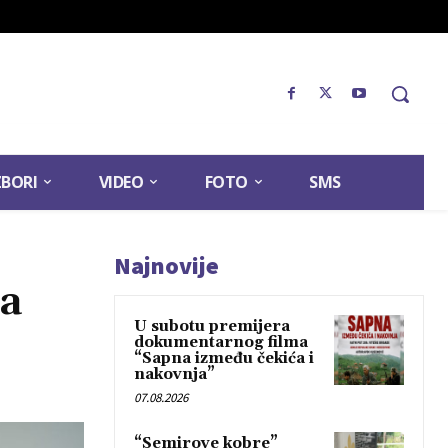
ZBORI
VIDEO
FOTO
SMS
Najnovije
ma
U subotu premijera
dokumentarnog filma
“Sapna između čekića i
nakovnja”
07.08.2026
“Semirove kobre”