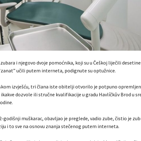
zubara i njegovo dvoje pomoćnika, koji su u Češkoj liječili desetin
“zanat” učili putem interneta, podignute su optužnice.
kom izvješću, tri člana iste obitelji otvorilo je potpuno opremlje
 ikakve dozvole ili stručne kvalifikacije u gradu Havlíčkův Brod u sr
odine.
2-godišnji muškarac, obavljao je preglede, vadio zube, čistio je zub
iju i to sve na osnovu znanja stečenog putem interneta.