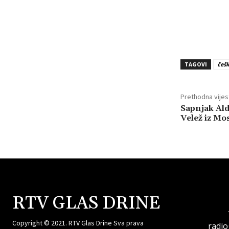
TAGOVI
češ
Prethodna vijes
Sapnjak Ald
Velež iz Mo
RTV GLAS DRINE
Copyright © 2021. RTV Glas Drine Sva prava
radi