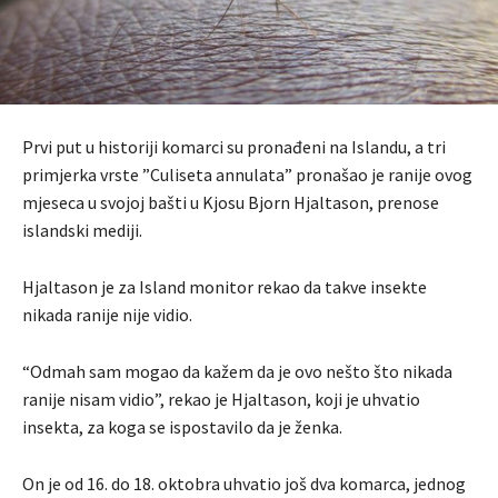
Prvi put u historiji komarci su pronađeni na Islandu, a tri
primjerka vrste ”Culiseta annulata” pronašao je ranije ovog
mjeseca u svojoj bašti u Kjosu Bjorn Hjaltason, prenose
islandski mediji.
Hjaltason je za Island monitor rekao da takve insekte
nikada ranije nije vidio.
“Odmah sam mogao da kažem da je ovo nešto što nikada
ranije nisam vidio”, rekao je Hjaltason, koji je uhvatio
insekta, za koga se ispostavilo da je ženka.
On je od 16. do 18. oktobra uhvatio još dva komarca, jednog