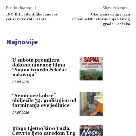
Prethodna vijest
Slijedeća vijest
INO BiH: Identifikovane još
Okončana druga faza
četiri žrtve rata u BiH
arheoloških istraživanja Starog
grada Teočaka
Najnovije
U subotu premijera
dokumentarnog filma
“Sapna između čekića i
nakovnja”
07.08.2026
“Semirove kobre”
obilježile 34. godišnjicu od
formiranja ove jedinice
07.08.2026
Bingo Ljetno kino Tuzla:
Četvrto ljeto zaredom Trg