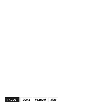
TAGOVI
island
komarci
slide