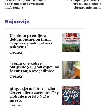
Svaki četvrti posao u svijetu
Počeo upis djece u JU za
pod rizikom zbog vještačke
predškolski odgoj i
inteligencije
obrazovanje Sapna
Najnovije
U subotu premijera
dokumentarnog filma
“Sapna između čekića i
nakovnja”
07.08.2026
“Semirove kobre”
obilježile 34. godišnjicu od
formiranja ove jedinice
07.08.2026
Bingo Ljetno kino Tuzla:
Četvrto ljeto zaredom Trg
slobode postaje Naše
mjesto
07.08.2026