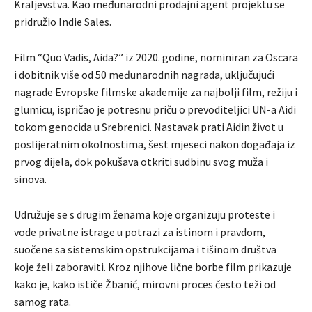
Kraljevstva. Kao međunarodni prodajni agent projektu se
pridružio Indie Sales.
Film “Quo Vadis, Aida?” iz 2020. godine, nominiran za Oscara
i dobitnik više od 50 međunarodnih nagrada, uključujući
nagrade Evropske filmske akademije za najbolji film, režiju i
glumicu, ispričao je potresnu priču o prevoditeljici UN-a Aidi
tokom genocida u Srebrenici. Nastavak prati Aidin život u
poslijeratnim okolnostima, šest mjeseci nakon događaja iz
prvog dijela, dok pokušava otkriti sudbinu svog muža i
sinova.
Udružuje se s drugim ženama koje organizuju proteste i
vode privatne istrage u potrazi za istinom i pravdom,
suočene sa sistemskim opstrukcijama i tišinom društva
koje želi zaboraviti. Kroz njihove lične borbe film prikazuje
kako je, kako ističe Žbanić, mirovni proces često teži od
samog rata.