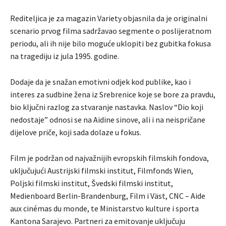
Rediteljica je za magazin Variety objasnila da je originalni
scenario prvog filma sadržavao segmente o poslijeratnom
periodu, ali ih nije bilo moguće uklopiti bez gubitka fokusa
na tragediju iz jula 1995. godine.
Dodaje da je snažan emotivni odjek kod publike, kao i
interes za sudbine žena iz Srebrenice koje se bore za pravdu,
bio ključni razlog za stvaranje nastavka. Naslov “Dio koji
nedostaje” odnosi se na Aidine sinove, ali i na neispričane
dijelove priče, koji sada dolaze u fokus.
Film je podržan od najvažnijih evropskih filmskih fondova,
uključujući Austrijski filmski institut, Filmfonds Wien,
Poljski filmski institut, Švedski filmski institut,
Medienboard Berlin-Brandenburg, Film i Väst, CNC – Aide
aux cinémas du monde, te Ministarstvo kulture i sporta
Kantona Sarajevo. Partneri za emitovanje uključuju