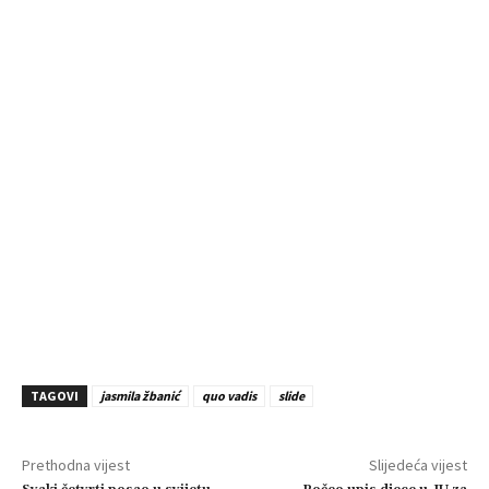
TAGOVI
jasmila žbanić
quo vadis
slide
Prethodna vijest
Slijedeća vijest