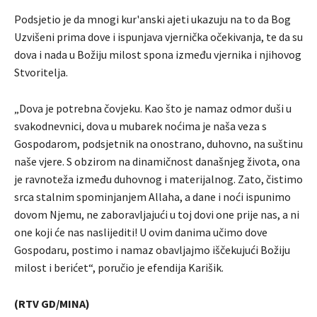
Podsjetio je da mnogi kur'anski ajeti ukazuju na to da Bog
Uzvišeni prima dove i ispunjava vjernička očekivanja, te da su
dova i nada u Božiju milost spona između vjernika i njihovog
Stvoritelja.
„Dova je potrebna čovjeku. Kao što je namaz odmor duši u
svakodnevnici, dova u mubarek noćima je naša veza s
Gospodarom, podsjetnik na onostrano, duhovno, na suštinu
naše vjere. S obzirom na dinamičnost današnjeg života, ona
je ravnoteža između duhovnog i materijalnog. Zato, čistimo
srca stalnim spominjanjem Allaha, a dane i noći ispunimo
dovom Njemu, ne zaboravljajući u toj dovi one prije nas, a ni
one koji će nas naslijediti! U ovim danima učimo dove
Gospodaru, postimo i namaz obavljajmo iščekujući Božiju
milost i berićet“, poručio je efendija Karišik.
(RTV GD/MINA)