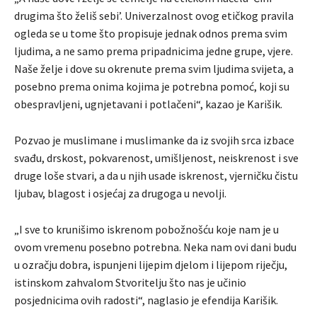
drugima što želiš sebi’. Univerzalnost ovog etičkog pravila
ogleda se u tome što propisuje jednak odnos prema svim
ljudima, a ne samo prema pripadnicima jedne grupe, vjere.
Naše želje i dove su okrenute prema svim ljudima svijeta, a
posebno prema onima kojima je potrebna pomoć, koji su
obespravljeni, ugnjetavani i potlačeni“, kazao je Karišik.
Pozvao je muslimane i muslimanke da iz svojih srca izbace
svađu, drskost, pokvarenost, umišljenost, neiskrenost i sve
druge loše stvari, a da u njih usade iskrenost, vjerničku čistu
ljubav, blagost i osjećaj za drugoga u nevolji.
„I sve to krunišimo iskrenom pobožnošću koje nam je u
ovom vremenu posebno potrebna. Neka nam ovi dani budu
u ozračju dobra, ispunjeni lijepim djelom i lijepom riječju,
istinskom zahvalom Stvoritelju što nas je učinio
posjednicima ovih radosti“, naglasio je efendija Karišik.