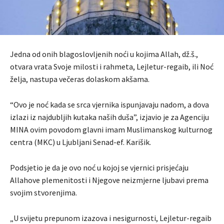
Jedna od onih blagoslovljenih noći u kojima Allah, dž.š.,
otvara vrata Svoje milosti i rahmeta, Lejletur-regaib, ili Noć
želja, nastupa večeras dolaskom akšama.
“Ovo je noć kada se srca vjernika ispunjavaju nadom, a dova
izlazi iz najdubljih kutaka naših duša”, izjavio je za Agenciju
MINA ovim povodom glavni imam Muslimanskog kulturnog
centra (MKC) u Ljubljani Senad-ef. Karišik.
Podsjetio je da je ovo noć u kojoj se vjernici prisjećaju
Allahove plemenitosti i Njegove neizmjerne ljubavi prema
svojim stvorenjima.
„U svijetu prepunom izazova i nesigurnosti, Lejletur-regaib