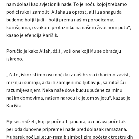
nam dolazi kao svjetionik nade. To je noć u kojoj trebamo
podići ruke i zamoliti Allaha za oprost, ali i za snagu da
budemo bolji ljudi – bolji prema našim porodicama,
komšijama, i svakom prolazniku na našem životnom putu“,
kazao je efendija Karišik.
Poručio je kako Allah, dž.š., voli one koji Mu se obraćaju
iskreno.
„Zato, iskoristimo ovu noć da iz naših srca izbacimo zavist,
mržnju i sumnju, a da ih zamijenimo ljubavlju, samilošću i
razumijevanjem. Neka naše dove budu upućene za mir u
našim domovima, našem narodu i cijelom svijetu“, kazao je
Karišik.
Mjesec redžeb, koji je počeo 1. januara, označava početak
perioda duhovne pripreme i nade pred dolazak ramazana.
Mubarek noć Lejletur-regaib simbolizira početak trostrukih