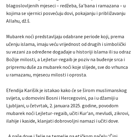
blagoslovljenih mjeseci – redžeba, ša'bana i ramazana – u
kojima se vjernici posvećuju dovi, pokajanju i približavanju
Allahu, dž.š.
Mubarek noći predstavljaju odabrane periode koji, prema
učenju islama, imaju veću vrijednost od drugih i simbolički
su vezani za određene događaje u historiji islama ili su odraz
Božije milosti, a Lejletur-regaib je poziv na buđenje srca i
pripremu duše za mubarek noći koje slijede, sve do vrhunca
u ramazanu, mjesecu milosti i oprosta.
Efendija Karišik je istakao kako će se širom muslimanskog
svijeta, u domovini Bosni i Hercegovini, pa i u džamiji u
Ljubljani, u četvrtak, 2. januara 2025. godine, povodom
mubarek noći Lejletur-regaib, učiti Kur'an, mevludi, zikrovi,
ilahije i kaside, klanjati dobrovoljni namazi i učiti dove.
„A naše dove i želje se temelje na etičkom načelu ‘Čini