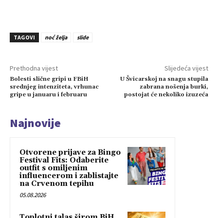
TAGOVI
noć želja
slide
Prethodna vijest
Slijedeća vijest
Bolesti slične gripi u FBiH
U Švicarskoj na snagu stupila
srednjeg intenziteta, vrhunac
zabrana nošenja burki,
gripe u januaru i februaru
postojat će nekoliko izuzeća
Najnovije
Otvorene prijave za Bingo
Festival Fits: Odaberite
outfit s omiljenim
influencerom i zablistajte
na Crvenom tepihu
05.08.2026
Toplotni talas širom BiH