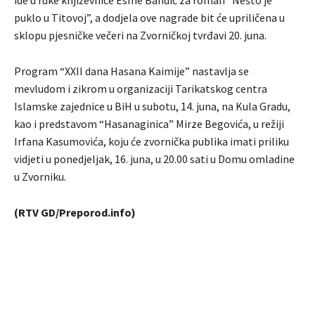
puklo u Titovoj”, a dodjela ove nagrade bit će upriličena u
sklopu pjesničke večeri na Zvorničkoj tvrđavi 20. juna.
Program “XXII dana Hasana Kaimije” nastavlja se
mevludom i zikrom u organizaciji Tarikatskog centra
Islamske zajednice u BiH u subotu, 14. juna, na Kula Gradu,
kao i predstavom “Hasanaginica” Mirze Begovića, u režiji
Irfana Kasumovića, koju će zvornička publika imati priliku
vidjeti u ponedjeljak, 16. juna, u 20.00 sati u Domu omladine
u Zvorniku.
(RTV GD/Preporod.info)