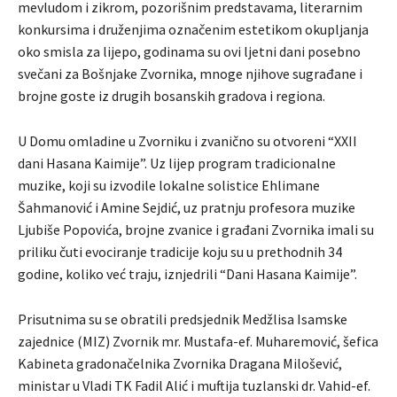
mevludom i zikrom, pozorišnim predstavama, literarnim
konkursima i druženjima označenim estetikom okupljanja
oko smisla za lijepo, godinama su ovi ljetni dani posebno
svečani za Bošnjake Zvornika, mnoge njihove sugrađane i
brojne goste iz drugih bosanskih gradova i regiona.
U Domu omladine u Zvorniku i zvanično su otvoreni “XXII
dani Hasana Kaimije”. Uz lijep program tradicionalne
muzike, koji su izvodile lokalne solistice Ehlimane
Šahmanović i Amine Sejdić, uz pratnju profesora muzike
Ljubiše Popovića, brojne zvanice i građani Zvornika imali su
priliku čuti evociranje tradicije koju su u prethodnih 34
godine, koliko već traju, iznjedrili “Dani Hasana Kaimije”.
Prisutnima su se obratili predsjednik Medžlisa Isamske
zajednice (MIZ) Zvornik mr. Mustafa-ef. Muharemović, šefica
Kabineta gradonačelnika Zvornika Dragana Milošević,
ministar u Vladi TK Fadil Alić i muftija tuzlanski dr. Vahid-ef.