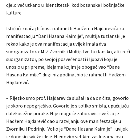
djelo već utkano u identitetski kod bosanske i bošnjačke
kulture.
Ističući značaj ličnosti rahmetli Hadžema Hajdarevića za
manifestaciju “Dani Hasana Kaimije”, muftija tuzlanski je
rekao kako je ova manifestacija uvijek imala dva
suorganizatora: MIZ Zvornik i Muftijstvo tuzlansko, ali treći
suorganizator, po svojoj posvećenosti i ljubavi koju je
unosio u pripreme, idejama kojim je obogaćivao “Dane
Hasana Kaimije”, dugi niz godina ,bio je rahmetli Hadžem
Hajdarević.
– Rijetko smo prof. Hajdarevića slušali a da on čita, govorio
je skoro nepogrješivo. Govorio je s toliko smisla, upućujuću
dalekosežne poruke. Nije moguće zaboraviti sve što je
Hadžem Hajdarević dao u razvijanju ove manifestacije u
Zvorniku i Podrinju. Volio je “Dane Hasana Kaimije” i uvijek
je donosio svježe ideje. Njegovim velikim zaslugama ova