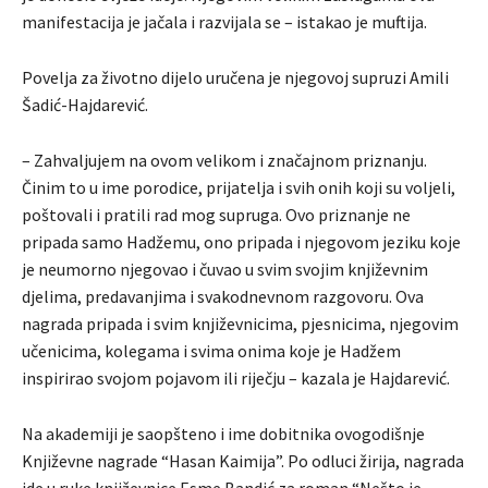
manifestacija je jačala i razvijala se – istakao je muftija.
Povelja za životno dijelo uručena je njegovoj supruzi Amili
Šadić-Hajdarević.
– Zahvaljujem na ovom velikom i značajnom priznanju.
Činim to u ime porodice, prijatelja i svih onih koji su voljeli,
poštovali i pratili rad mog supruga. Ovo priznanje ne
pripada samo Hadžemu, ono pripada i njegovom jeziku koje
je neumorno njegovao i čuvao u svim svojim književnim
djelima, predavanjima i svakodnevnom razgovoru. Ova
nagrada pripada i svim književnicima, pjesnicima, njegovim
učenicima, kolegama i svima onima koje je Hadžem
inspirirao svojom pojavom ili riječju – kazala je Hajdarević.
Na akademiji je saopšteno i ime dobitnika ovogodišnje
Književne nagrade “Hasan Kaimija”. Po odluci žirija, nagrada
ide u ruke književnice Esme Bandić za roman “Nešto je