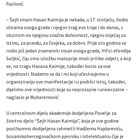
Fazlović.
– Šejh imam Hasan Kaimija je nekada, u 17. stoljeću, hodio
ulicama ovoga grada i njegov trag evo traje i do danas, s
obzirom na njegovu snažnu duhovnost, njegov osjećaj za
istinu, za pravdu, za čovjeka, za dobro. Prije sto godina se
rodio još jedan znameniti insan ovoga grada, Hifzi-efendija
Suljkić, čiju smo izložbu maloprije imali prilike vidjeti, a koji
se, na tragu Hasana Kaimije, također borio za ove
vrijednosti. Nadamo se da i mi koji učestvujemo u
organiziranju ove manifestacije i u podršci istoj, također,
dijelimo ove vrijednosti koje su neprolazne i univerzalne –
naglasio je Muharemović
U centralnom dijelu akademije dodjeljena Povelje za
životno djelo “Šejh Hasan Kaimija”, koja je ove godine
posthumno dodijeljena rahmetli Hadžemu Hajdareviću,
bosanskohercegovačkom pjesniku i intelektualcu čije je