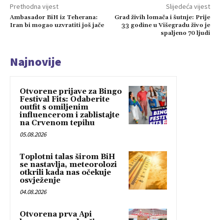
Prethodna vijest
Slijedeća vijest
Ambasador BiH iz Teherana:
Grad živih lomača i šutnje: Prije
Iran bi mogao uzvratiti još jače
33 godine u Višegradu živo je
spaljeno 70 ljudi
Najnovije
Otvorene prijave za Bingo
Festival Fits: Odaberite
outfit s omiljenim
influencerom i zablistajte
na Crvenom tepihu
05.08.2026
Toplotni talas širom BiH
se nastavlja, meteorolozi
otkrili kada nas očekuje
osvježenje
04.08.2026
Otvorena prva Api