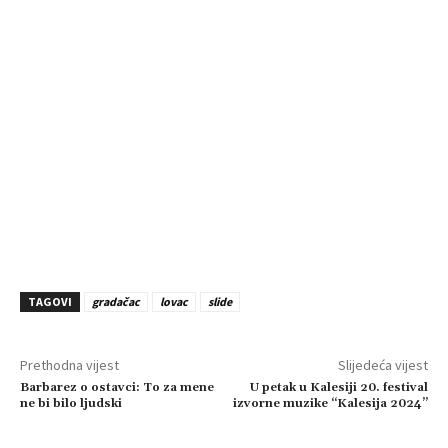
TAGOVI
gradačac
lovac
slide
Prethodna vijest
Slijedeća vijest
Barbarez o ostavci: To za mene
U petak u Kalesiji 20. festival
ne bi bilo ljudski
izvorne muzike “Kalesija 2024”