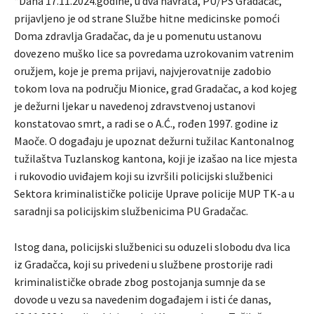
“Dana 17.11.2024.godine, u dva navrata, PU/PS Gradačac,
prijavljeno je od strane Službe hitne medicinske pomoći
Doma zdravlja Gradačac, da je u pomenutu ustanovu
dovezeno muško lice sa povredama uzrokovanim vatrenim
oružjem, koje je prema prijavi, najvjerovatnije zadobio
tokom lova na području Mionice, grad Gradačac, a kod kojeg
je dežurni ljekar u navedenoj zdravstvenoj ustanovi
konstatovao smrt, a radi se o A.Ć., rođen 1997. godine iz
Maoče. O događaju je upoznat dežurni tužilac Kantonalnog
tužilaštva Tuzlanskog kantona, koji je izašao na lice mjesta
i rukovodio uviđajem koji su izvršili policijski službenici
Sektora kriminalističke policije Uprave policije MUP TK-a u
saradnji sa policijskim službenicima PU Gradačac.
Istog dana, policijski službenici su oduzeli slobodu dva lica
iz Gradačca, koji su privedeni u službene prostorije radi
kriminalističke obrade zbog postojanja sumnje da se
dovode u vezu sa navedenim događajem i isti će danas,