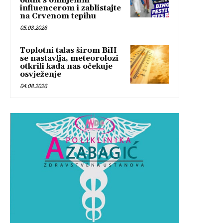
outfit s omiljenim
influencerom i zablistajte
na Crvenom tepihu
05.08.2026
Toplotni talas širom BiH
se nastavlja, meteorolozi
otkrili kada nas očekuje
osvježenje
04.08.2026