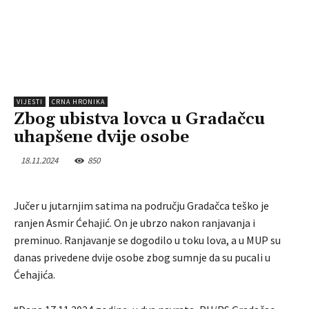
VIJESTI
CRNA HRONIKA
Zbog ubistva lovca u Gradačcu
uhapšene dvije osobe
18.11.2024
850
Jučer u jutarnjim satima na području Gradačca teško je
ranjen Asmir Ćehajić. On je ubrzo nakon ranjavanja i
preminuo. Ranjavanje se dogodilo u toku lova, a u MUP su
danas privedene dvije osobe zbog sumnje da su pucali u
Ćehajića.