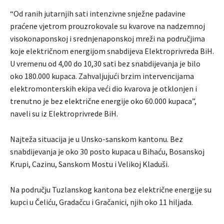
“Od ranih jutarnjih sati intenzivne snježne padavine
praćene vjetrom prouzrokovale su kvarove na nadzemnoj
visokonaponskoj i srednjenaponskoj mreži na područjima
koje električnom energijom snabdijeva Elektroprivreda BiH.
U vremenu od 4,00 do 10,30 sati bez snabdijevanja je bilo
oko 180.000 kupaca. Zahvaljujući brzim intervencijama
elektromonterskih ekipa veći dio kvarova je otklonjen i
trenutno je bez električne energije oko 60.000 kupaca”,
naveli su iz Elektroprivrede BiH.
Najteža situacija je u Unsko-sanskom kantonu. Bez
snabdijevanja je oko 30 posto kupaca u Bihaću, Bosanskoj
Krupi, Cazinu, Sanskom Mostu i Velikoj Kladuši.
Na području Tuzlanskog kantona bez električne energije su
kupci u Čeliću, Gradačcu i Gračanici, njih oko 11 hiljada.