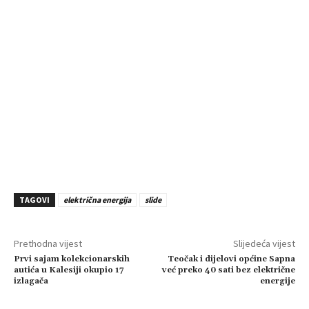
TAGOVI
električna energija
slide
Prethodna vijest
Slijedeća vijest
Prvi sajam kolekcionarskih
Teočak i dijelovi općine Sapna
autića u Kalesiji okupio 17
već preko 40 sati bez električne
izlagača
energije