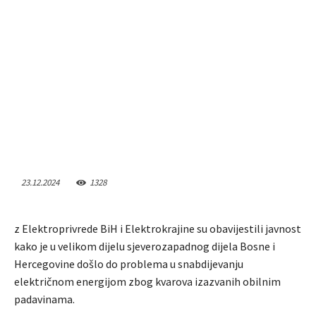
23.12.2024
1328
z Elektroprivrede BiH i Elektrokrajine su obavijestili javnost
kako je u velikom dijelu sjeverozapadnog dijela Bosne i
Hercegovine došlo do problema u snabdijevanju
električnom energijom zbog kvarova izazvanih obilnim
padavinama.