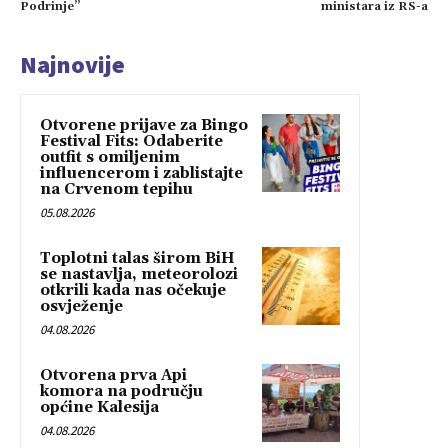
Podrinje”
ministara iz RS-a
Najnovije
Otvorene prijave za Bingo
Festival Fits: Odaberite
outfit s omiljenim
influencerom i zablistajte
na Crvenom tepihu
05.08.2026
Toplotni talas širom BiH
se nastavlja, meteorolozi
otkrili kada nas očekuje
osvježenje
04.08.2026
Otvorena prva Api
komora na području
općine Kalesija
04.08.2026