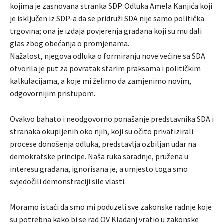
kojima je zasnovana stranka SDP. Odluka Amela Kanjića koji
je isključen iz SDP-a da se pridruži SDA nije samo politička
trgovina; ona je izdaja povjerenja građana koji su mu dali
glas zbog obećanja o promjenama.
Nažalost, njegova odluka o formiranju nove većine sa SDA
otvorila je put za povratak starim praksama i političkim
kalkulacijama, a koje mi želimo da zamjenimo novim,
odgovornijim pristupom.
Ovakvo bahato i neodgovorno ponašanje predstavnika SDA i
stranaka okupljenih oko njih, koji su očito privatizirali
procese donošenja odluka, predstavlja ozbiljan udar na
demokratske principe. Naša ruka saradnje, pružena u
interesu građana, ignorisana je, a umjesto toga smo
svjedočili demonstraciji sile vlasti.
Moramo istaći da smo mi poduzeli sve zakonske radnje koje
su potrebna kako bi se rad OV Kladanj vratio u zakonske