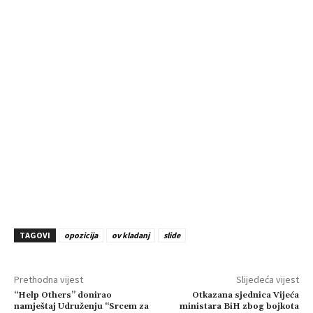
TAGOVI
opozicija
ov kladanj
slide
Prethodna vijest
Slijedeća vijest
“Help Others” donirao
Otkazana sjednica Vijeća
namještaj Udruženju “Srcem za
ministara BiH zbog bojkota