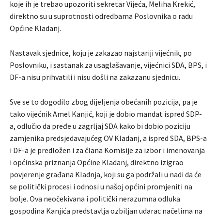
koje ih je trebao upozoriti sekretar Vijeća, Meliha Krekić,
direktno su u suprotnosti odredbama Poslovnika o radu
Općine Kladanj. ​
Nastavak sjednice, koju je zakazao najstariji vijećnik, po
Poslovniku, i sastanak za usaglašavanje, vijećnici SDA, BPS, i
DF-a nisu prihvatili i nisu došli na zakazanu sjednicu.
Sve se to dogodilo zbog dijeljenja obećanih pozicija, pa je
tako vijećnik Amel Kanjić, koji je dobio mandat ispred SDP-
a, odlučio da pređe u zagrljaj SDA kako bi dobio poziciju
zamjenika predsjedavajućeg OV Kladanj, a ispred SDA, BPS-a
i DF-a je predložen i za člana Komisije za izbor i imenovanja
i općinska priznanja Općine Kladanj, direktno izigrao
povjerenje građana Kladnja, koji su ga podržali u nadi da će
se politički procesi i odnosi u našoj općini promjeniti na
bolje. Ova neočekivana i politički nerazumna odluka
gospodina Kanjića predstavlja ozbiljan udarac načelima na