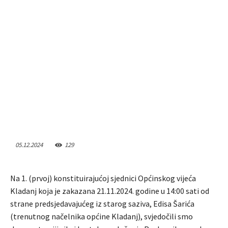
05.12.2024
129
Na 1. (prvoj) konstituirajućoj sjednici Općinskog vijeća
Kladanj koja je zakazana 21.11.2024. godine u 14:00 sati od
strane predsjedavajućeg iz starog saziva, Edisa Šarića
(trenutnog načelnika općine Kladanj), svjedočili smo