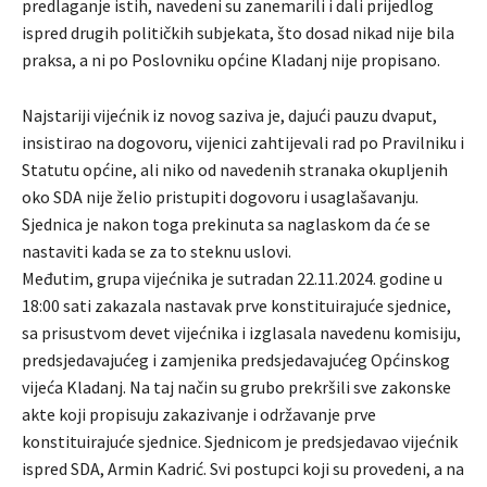
predlaganje istih, navedeni su zanemarili i dali prijedlog
ispred drugih političkih subjekata, što dosad nikad nije bila
praksa, a ni po Poslovniku općine Kladanj nije propisano.
Najstariji vijećnik iz novog saziva je, dajući pauzu dvaput,
insistirao na dogovoru, vijenici zahtijevali rad po Pravilniku i
Statutu općine, ali niko od navedenih stranaka okupljenih
oko SDA nije želio pristupiti dogovoru i usaglašavanju.
Sjednica je nakon toga prekinuta sa naglaskom da će se
nastaviti kada se za to steknu uslovi.
Međutim, grupa vijećnika je sutradan 22.11.2024. godine u
18:00 sati zakazala nastavak prve konstituirajuće sjednice,
sa prisustvom devet vijećnika i izglasala navedenu komisiju,
predsjedavajućeg i zamjenika predsjedavajućeg Općinskog
vijeća Kladanj. Na taj način su grubo prekršili sve zakonske
akte koji propisuju zakazivanje i održavanje prve
konstituirajuće sjednice. Sjednicom je predsjedavao vijećnik
ispred SDA, Armin Kadrić. Svi postupci koji su provedeni, a na