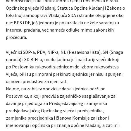
demonstraciji sile i brutalnom kršenju Poslovnika o radu
Općinskog vijeća Kladanj, Statuta Općine Kladanj i Zakona o
lokalnoj samoupravi. Vladajuća SDA i stranke okupljene oko
nje: BPS i DF, još jednom je pokazala da ne žele saradnju u
interesu građana, već nameću odluke mimo zakonskih
procedura.
Vijećnici SDP-a, PDA, NiP-a, NL (Nezavisna lista), SN (Snaga
naroda) i SD BIH-a, među kojima je i najstariji vijećnik koji
po Poslovniku rukovodi sjednicom do izbora rukovodstva
Vijeća, bili su primorani prekinuti sjednicu jer nisu ispunjeni
osnovni preduslovi za njen rad.
Naime, na zahtjev opozicije da se sjednica održi po
Poslovniku, a koji predviđa zajedničko usaglašavanje za
davanje prijedloga za Predsjedavajućeg i zamjenika
predsjedavajućeg Općinskog vijeća i predsjednika,
zamjenika predsjednika i članova Komisije za izbor i
imenovanja i općinska priznanja općine Kladanj, a zatim i