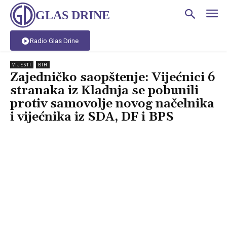
GLAS DRINE
Radio Glas Drine
VIJESTI
BIH
Zajedničko saopštenje: Vijećnici 6
stranaka iz Kladnja se pobunili
protiv samovolje novog načelnika
i vijećnika iz SDA, DF i BPS