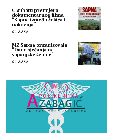
U subotu premijera
dokumentarnog filma
“Sapna između čekića i
nakovnja”
03.08.2026
MZ Sapna organizovala
“Dane sjećanja na
sapanjske šehide”
03.08.2026