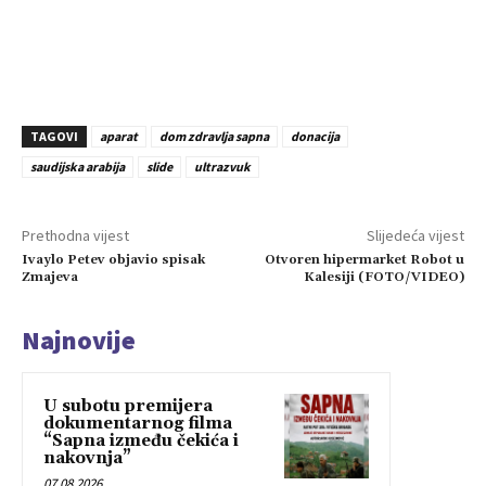
TAGOVI
aparat
dom zdravlja sapna
donacija
saudijska arabija
slide
ultrazvuk
Prethodna vijest
Slijedeća vijest
Ivaylo Petev objavio spisak
Otvoren hipermarket Robot u
Zmajeva
Kalesiji (FOTO/VIDEO)
Najnovije
U subotu premijera
dokumentarnog filma
“Sapna između čekića i
nakovnja”
07.08.2026