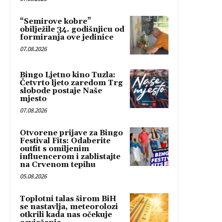
“Semirove kobre”
obilježile 34. godišnjicu od
formiranja ove jedinice
07.08.2026
Bingo Ljetno kino Tuzla:
Četvrto ljeto zaredom Trg
slobode postaje Naše
mjesto
07.08.2026
Otvorene prijave za Bingo
Festival Fits: Odaberite
outfit s omiljenim
influencerom i zablistajte
na Crvenom tepihu
05.08.2026
Toplotni talas širom BiH
se nastavlja, meteorolozi
otkrili kada nas očekuje