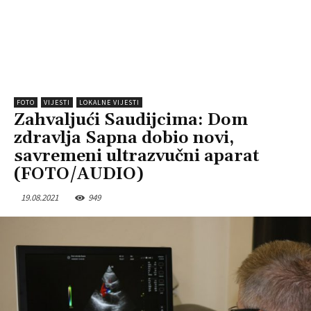
FOTO
VIJESTI
LOKALNE VIJESTI
Zahvaljući Saudijcima: Dom
zdravlja Sapna dobio novi,
savremeni ultrazvučni aparat
(FOTO/AUDIO)
19.08.2021
949