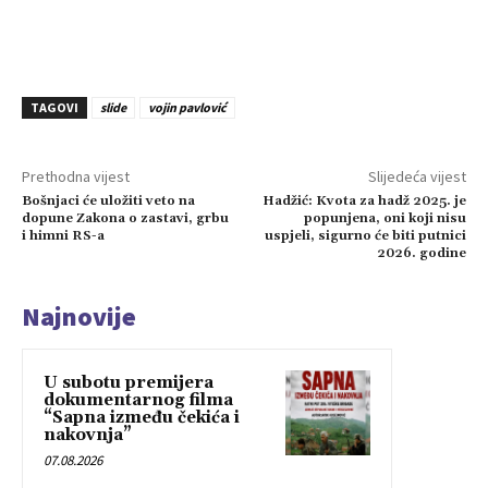
TAGOVI
slide
vojin pavlović
Prethodna vijest
Slijedeća vijest
Bošnjaci će uložiti veto na
Hadžić: Kvota za hadž 2025. je
dopune Zakona o zastavi, grbu
popunjena, oni koji nisu
i himni RS-a
uspjeli, sigurno će biti putnici
2026. godine
Najnovije
U subotu premijera
dokumentarnog filma
“Sapna između čekića i
nakovnja”
07.08.2026