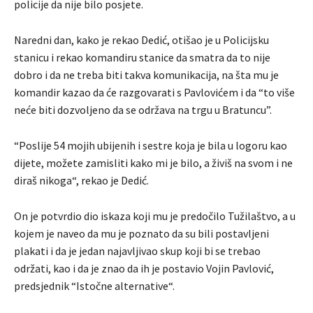
policije da nije bilo posjete.
Naredni dan, kako je rekao Dedić, otišao je u Policijsku
stanicu i rekao komandiru stanice da smatra da to nije
dobro i da ne treba biti takva komunikacija, na šta mu je
komandir kazao da će razgovarati s Pavlovićem i da “to više
neće biti dozvoljeno da se održava na trgu u Bratuncu”.
“Poslije 54 mojih ubijenih i sestre koja je bila u logoru kao
dijete, možete zamisliti kako mi je bilo, a živiš na svom i ne
diraš nikoga“, rekao je Dedić.
On je potvrdio dio iskaza koji mu je predočilo Tužilaštvo, a u
kojem je naveo da mu je poznato da su bili postavljeni
plakati i da je jedan najavljivao skup koji bi se trebao
održati, kao i da je znao da ih je postavio Vojin Pavlović,
predsjednik “Istočne alternative“.