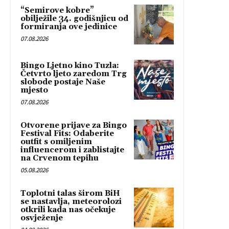
“Semirove kobre”
obilježile 34. godišnjicu od
formiranja ove jedinice
07.08.2026
Bingo Ljetno kino Tuzla:
Četvrto ljeto zaredom Trg
slobode postaje Naše
mjesto
07.08.2026
Otvorene prijave za Bingo
Festival Fits: Odaberite
outfit s omiljenim
influencerom i zablistajte
na Crvenom tepihu
05.08.2026
Toplotni talas širom BiH
se nastavlja, meteorolozi
otkrili kada nas očekuje
osvježenje