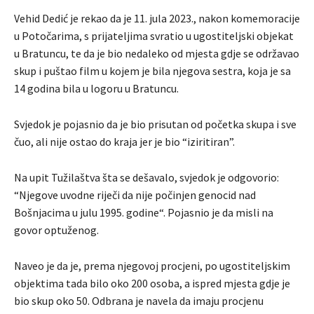
Vehid Dedić je rekao da je 11. jula 2023., nakon komemoracije
u Potočarima, s prijateljima svratio u ugostiteljski objekat
u Bratuncu, te da je bio nedaleko od mjesta gdje se održavao
skup i puštao film u kojem je bila njegova sestra, koja je sa
14 godina bila u logoru u Bratuncu.
Svjedok je pojasnio da je bio prisutan od početka skupa i sve
čuo, ali nije ostao do kraja jer je bio “iziritiran”.
Na upit Tužilaštva šta se dešavalo, svjedok je odgovorio:
“Njegove uvodne riječi da nije počinjen genocid nad
Bošnjacima u julu 1995. godine“. Pojasnio je da misli na
govor optuženog.
Naveo je da je, prema njegovoj procjeni, po ugostiteljskim
objektima tada bilo oko 200 osoba, a ispred mjesta gdje je
bio skup oko 50. Odbrana je navela da imaju procjenu