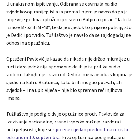
U unakrsnom ispitivanju, Odbrana se osvrnula na dio
svjedokovog ranijeg iskaza prema kojem je naveo da ga je
prije više godina optuženi presreo u Buljimu i pitao “da li da
iznese M-53 ili M-48”, te da je svjedok to prijavio policiji, što
je Dedić i potvrdio. Tužilaštvo je navelo da se taj događaj ne
odnosi na optužnicu.
Optuženi Pavlović je kazao da nikada nije držao mitraljez u
ruci i da svjedok nije spomenuo da ih je te prilike nudio
vodom. Također je tražio od Dedića imena osoba s kojima je
sjedio na kafi u Bratuncu, kako bi ih mogao pozvati, ali
svjedok – i na upit Vijeća – nije bio spreman reći njihova
imena.
Tužilaštvo je podiglo dvije optužnice protiv Pavlovića za
izazivanje nacionalne, rasne i vjerske mržnje, razdora i
netrpeljivosti, koje su
spojene u jedan predmet na ročištu
održanom 10. septembra
. Prva optužnica podignuta je u