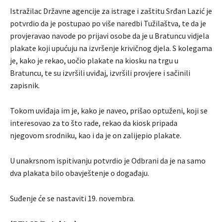
Istražilac Državne agencije za istrage i zaštitu Srđan Lazić je
potvrdio da je postupao po više naredbi Tužilaštva, te da je
provjeravao navode po prijavi osobe da je u Bratuncu vidjela
plakate koji upućuju na izvršenje krivičnog djela. S kolegama
je, kako je rekao, uočio plakate na kiosku na trgu u
Bratuncu, te su izvršili uviđaj, izvršili provjere i sačinili
zapisnik.
Tokom uviđaja im je, kako je naveo, prišao optuženi, koji se
interesovao za to što rade, rekao da kiosk pripada
njegovom srodniku, kao i da je on zalijepio plakate.
U unakrsnom ispitivanju potvrdio je Odbrani da je na samo
dva plakata bilo obavještenje o događaju.
Suđenje će se nastaviti 19. novembra.