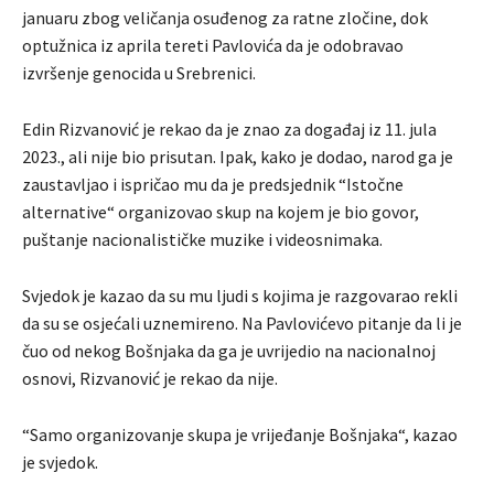
januaru zbog veličanja osuđenog za ratne zločine, dok
optužnica iz aprila tereti Pavlovića da je odobravao
izvršenje genocida u Srebrenici.
Edin Rizvanović je rekao da je znao za događaj iz 11. jula
2023., ali nije bio prisutan. Ipak, kako je dodao, narod ga je
zaustavljao i ispričao mu da je predsjednik “Istočne
alternative“ organizovao skup na kojem je bio govor,
puštanje nacionalističke muzike i videosnimaka.
Svjedok je kazao da su mu ljudi s kojima je razgovarao rekli
da su se osjećali uznemireno. Na Pavlovićevo pitanje da li je
čuo od nekog Bošnjaka da ga je uvrijedio na nacionalnoj
osnovi, Rizvanović je rekao da nije.
“Samo organizovanje skupa je vrijeđanje Bošnjaka“, kazao
je svjedok.