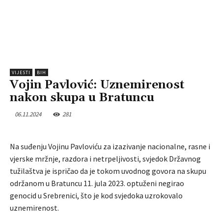
VIJESTI
BIH
Vojin Pavlović: Uznemirenost
nakon skupa u Bratuncu
06.11.2024
281
Na suđenju Vojinu Pavloviću za izazivanje nacionalne, rasne i
vjerske mržnje, razdora i netrpeljivosti, svjedok Državnog
tužilaštva je ispričao da je tokom uvodnog govora na skupu
održanom u Bratuncu 11. jula 2023. optuženi negirao
genocid u Srebrenici, što je kod svjedoka uzrokovalo
uznemirenost.