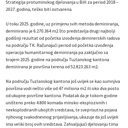
Strategija protuminskog djelovanja u BiH za period 2018 –
2027. godina, teško biti ostvarena.
U toku 2025. godine, uz primjenu svih metoda deminiranja,
deminirano je 6.270.364 m2 što predstavlja drugi najbolji
godišnji rezultat od početka izvođenja deminerskih radova
na području TK. Računajući period od početka izvođenja
operacija humanitarnog deminiranja pa zaključno sa
krajem 2025. godine na području Tuzlanskog kantona
deminirana je površina terena od 52.823.263 m2.
Na području Tuzlanskog kantona još uvijek se kao sumnjiva
površina vodi nešto više od 47 miliona m2 ili oko dva posto
od ukupne površine kantona. Podatak da je tokom godine
uništeno preko 4.800 komada minsko-eksplozivnih i
neeksplodiranih ubojitih sredstava, te sveprisutna pojava
njihovog svakodnevnog prijavljivanja, ukazuje da još uvijek
ima veliki broj ovih sredstava. Zahvaljujući djelovanju tima