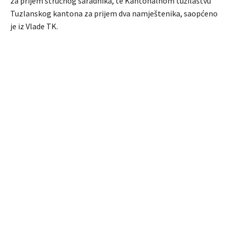
za prijem stručnog saradnika, te Kantonalnom tužilaštvu
Tuzlanskog kantona za prijem dva namještenika, saopćeno
je iz Vlade TK.