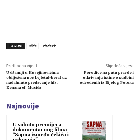
TAGOVI
slide
vlada tk
Prethodna vijest
Slijedeća vijest
U džamiji u Husejinovićima
Porodice na putu pravde i
obilježena noć Lejletul-berat uz
otkrivanju istine o sudbini
nadahnuto predavanje hfz.
odvedenih iz Bijelog Potoka
Kenana ef. Musića
Najnovije
U subotu premijera
dokumentarnog filma
“Sapna između čekića i
nakovnja”