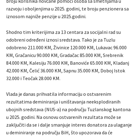
broju korisnika novčane pomoći osoba sa smetnjama u
razvoju i oboljenjima u 2025. godini, te broju penzionera sa
iznosom najniže penzije u 2025.godini.
Shodno tim kriterijima za 13 centara za socijalni rad su
odobreni određeni iznosi sredstava. Tako je za Tuzlu
odobreno 211.000 KM, Živinice 120.000 KM, Lukavac 96.000
KM, Gračanicu 90.000 KM, Gradačac 85.000 KM, Srebrenik
84.000 KM, Kalesiju 76.000 KM, Banoviće 65.000 KM, Kladanj
42.000 KM, Čelić 36.000 KM, Sapnu 35.000 KM, Doboj Istok
32.000 i Teočak 28.000 KM.
Vlada je danas prihvatila informaciju o ostvarenim
rezultatima deminiranja i uništavanja neeksplodiranih
ubojnih sredstava (NUS-a) na području Tuzlanskog kantona
u 2025. godini. Na osnovu ostvarenih rezultata može se
zaključiti da se i dalje smanjuje interes donatora za ulaganje
u deminiranje na području BiH, što upozorava da će