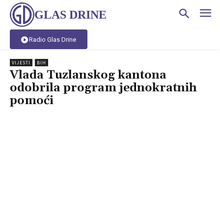
GLAS DRINE
Radio Glas Drine
VIJESTI
BIH
Vlada Tuzlanskog kantona
odobrila program jednokratnih
pomoći