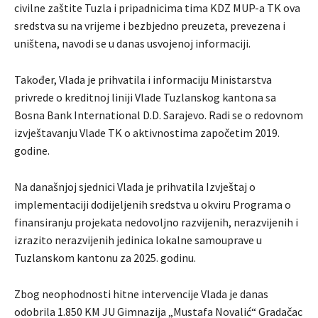
civilne zaštite Tuzla i pripadnicima tima KDZ MUP-a TK ova
sredstva su na vrijeme i bezbjedno preuzeta, prevezena i
uništena, navodi se u danas usvojenoj informaciji.
Također, Vlada je prihvatila i informaciju Ministarstva
privrede o kreditnoj liniji Vlade Tuzlanskog kantona sa
Bosna Bank International D.D. Sarajevo. Radi se o redovnom
izvještavanju Vlade TK o aktivnostima započetim 2019.
godine.
Na današnjoj sjednici Vlada je prihvatila Izvještaj o
implementaciji dodijeljenih sredstva u okviru Programa o
finansiranju projekata nedovoljno razvijenih, nerazvijenih i
izrazito nerazvijenih jedinica lokalne samouprave u
Tuzlanskom kantonu za 2025. godinu.
Zbog neophodnosti hitne intervencije Vlada je danas
odobrila 1.850 KM JU Gimnazija „Mustafa Novalić“ Gradačac