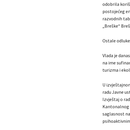
odobrila kori
postojećeg en
razvodnih tab
„Breške“ Breš
Ostale odluke
Vlada je dana
na ime sufina
turizma i ekol
U izvještajnom
radu Javne us
Izvještaj o r
Kantonalnog z
saglasnost na
psihoaktivnim