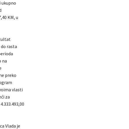
ći ukupno
d
7,40 KM, u
zultat
 do rasta
perioda
o na
e
ane preko
Program
voima vlasti
eći za
 4.333.493,00
ca Vlada je