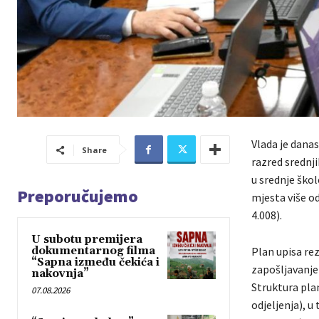
Vlada je danas
Share
razred srednj
u srednje ško
Preporučujemo
mjesta više od
4.008).
U subotu premijera
dokumentarnog filma
Plan upisa re
“Sapna između čekića i
zapošljavanj
nakovnja”
Struktura plan
07.08.2026
odjeljenja), u