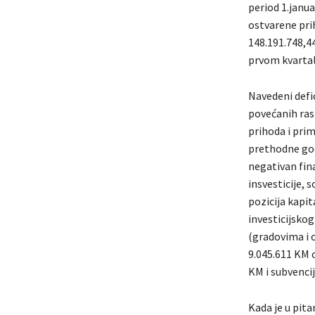
period 1.janua
ostvarene pri
148.191.748,44
prvom kvartalu
Navedeni defi
povećanih ras
prihoda i prim
prethodne godi
negativan fin
insvesticije, 
pozicija kapit
investicijsko
(gradovima i o
9.045.611 KM o
KM i subvenci
Kada je u pita