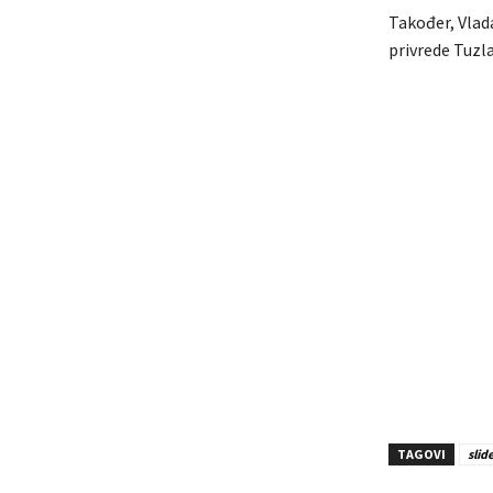
Također, Vlada
privrede Tuzl
TAGOVI
slid