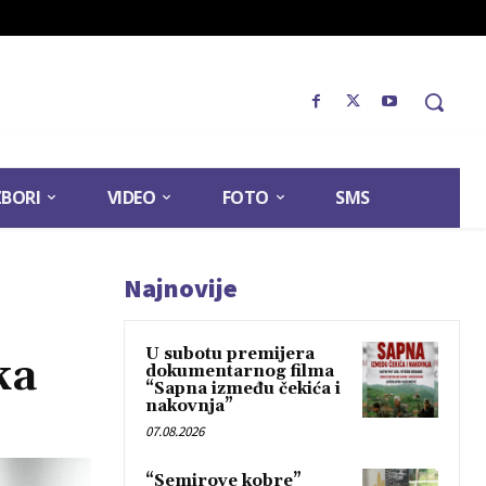
ZBORI
VIDEO
FOTO
SMS
Najnovije
U subotu premijera
ka
dokumentarnog filma
“Sapna između čekića i
nakovnja”
07.08.2026
“Semirove kobre”