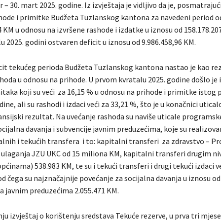
r – 30. mart 2025. godine. Iz izvještaja je vidljivo da je, posmatraju
hode i primitke Budžeta Tuzlanskog kantona za navedeni period o
 KM u odnosu na izvršene rashode i izdatke u iznosu od 158.178.20
 2025. godini ostvaren deficit u iznosu od 9.986.458,96 KM.
cit tekućeg perioda Budžeta Tuzlanskog kantona nastao je kao re
hoda u odnosu na prihode. U prvom kvratalu 2025. godine došlo je i
itaka koji su veći za 16,15 % u odnosu na prihode i primitke istog 
ne, ali su rashodi i izdaci veći za 33,21 %, što je u konačnici utical
ansijski rezultat. Na uvećanje rashoda su naviše uticale programsk
socijalna davanja i subvencije javnim preduzećima, koje su realizov
alnih i tekućih transfera i to: kapitalni transferi za zdravstvo – 
g ulaganja JZU UKC od 15 miliona KM, kapitalni transferi drugim ni
pćinama) 538.983 KM, te su i tekući transferi i drugi tekući izdaci v
d čega su najznačajnije povećanje za socijalna davanja u iznosu od
ja javnim preduzećima 2.055.471 KM.
nju izvještaj o korištenju sredstava Tekuće rezerve, u prva tri mjese