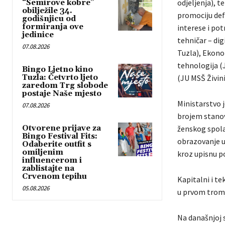
odjeljenja), t
“Semirove kobre”
obilježile 34.
promociju def
godišnjicu od
formiranja ove
interese i po
jedinice
tehničar – di
07.08.2026
Tuzla), Ekono
tehnologija (
Bingo Ljetno kino
Tuzla: Četvrto ljeto
(JU MSŠ Živini
zaredom Trg slobode
postaje Naše mjesto
Ministarstvo 
07.08.2026
brojem stanov
Otvorene prijave za
ženskog spola
Bingo Festival Fits:
obrazovanje u
Odaberite outfit s
omiljenim
kroz upisnu p
influencerom i
zablistajte na
Crvenom tepihu
Kapitalni i te
05.08.2026
u prvom trom
Na današnjoj s