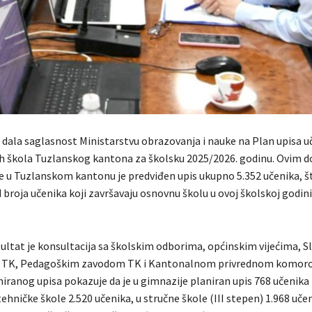
 dala saglasnost Ministarstvu obrazovanja i nauke na Plan upisa uč
ih škola Tuzlanskog kantona za školsku 2025/2026. godinu. Ovi
le u Tuzlanskom kantonu je predviđen upis ukupno 5.352 učenika, št
 broja učenika koji završavaju osnovnu školu u ovoj školskoj godini 
zultat je konsultacija sa školskim odborima, općinskim vijećima, 
e TK, Pedagoškim zavodom TK i Kantonalnom privrednom komor
iranog upisa pokazuje da je u gimnazije planiran upis 768 učenika
 tehničke škole 2.520 učenika, u stručne škole (III stepen) 1.968 uče