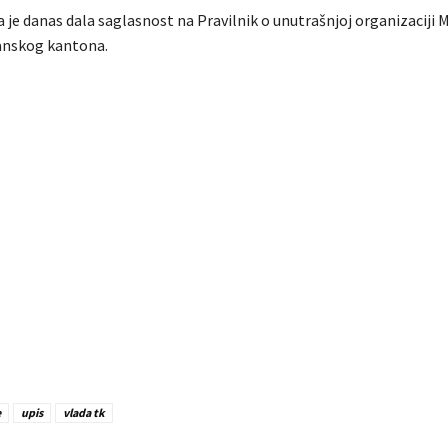
 je danas dala saglasnost na Pravilnik o unutrašnjoj organizaciji 
anskog kantona.
e
upis
vlada tk