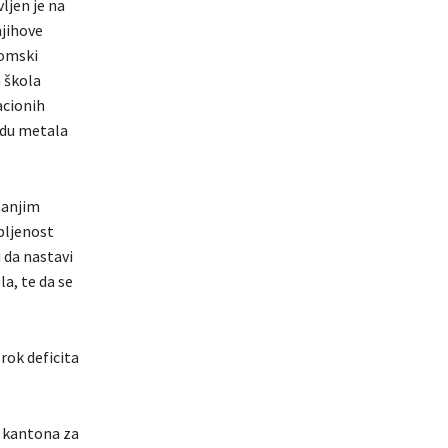
ljen je na
njihove
nomski
 škola
acionih
adu metala
manjim
pljenost
 da nastavi
a, te da se
rok deficita
g kantona za