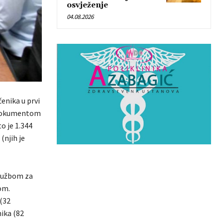
osvježenje
04.08.2026
enika u prvi
m dokumentom
o je 1.344
(njih je
Službom za
om.
 (32
nika (82