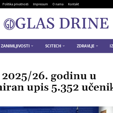
Politika privatnosti
Impressum
O nama
Kontakt
GLAS DRINE
ZANIMLJIVOSTI
SCITECH
ZDRAVLJE
I
u 2025/26. godinu u
niran upis 5.352 učeni