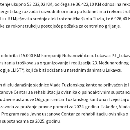
štenje ukupno 53.232,02 KM, od čega se 36.422,10 KM odnosi na rek
ergetskog razvoda i razvodnih ormara po kabinetima i rekonstruk
li u JU Mješovita srednja elektrotehnička škola Tuzla, te 6.926,40
ke za rekonstrukciju postojećeg odžaka za centralno grijanje.
s odobrila i 15.000 KM kompaniji Nuhanović d.o.o. Lukavac PJ „Luka
nsiranja troškova za organizovanje i realizaciju 23. Međunarodnog
ogije „LIST“, koji će biti održana u narednim danima u Lukavcu.
 dijelu današnje sjednice Vlade Tuzlanskog kantona prihvaćen je I
tanove Centar za rehabilitaciju ovisnika o psihoaktivnim supstan
adu Javne ustanove Odgojni centar Tuzlanskog kantona i Izvještaj o
avoda za pružanje pravne pomoći za 2024. godinu. Također, Vlada j
 Program rada Javne ustanove Centar za rehabilitaciju ovisnika o
 supstancama za 2025. godinu.