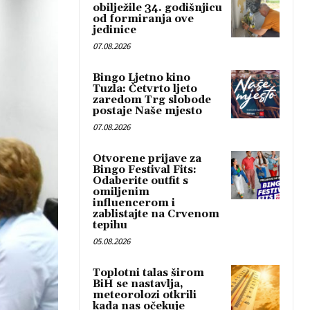
obilježile 34. godišnjicu
od formiranja ove
jedinice
07.08.2026
Bingo Ljetno kino
Tuzla: Četvrto ljeto
zaredom Trg slobode
postaje Naše mjesto
07.08.2026
Otvorene prijave za
Bingo Festival Fits:
Odaberite outfit s
omiljenim
influencerom i
zablistajte na Crvenom
tepihu
05.08.2026
Toplotni talas širom
BiH se nastavlja,
meteorolozi otkrili
kada nas očekuje