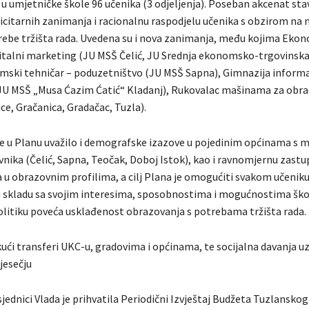
e u umjetničke škole 96 učenika (3 odjeljenja). Poseban akcenat stav
icitarnih zanimanja i racionalnu raspodjelu učenika s obzirom na 
trebe tržišta rada. Uvedena su i nova zanimanja, među kojima Eko
gitalni marketing (JU MSŠ Čelić, JU Srednja ekonomsko-trgovinska
mski tehničar – poduzetništvo (JU MSŠ Sapna), Gimnazija inform
JU MSŠ „Musa Ćazim Ćatić“ Kladanj), Rukovalac mašinama za obr
ce, Gračanica, Gradačac, Tuzla).
je u Planu uvažilo i demografske izazove u pojedinim općinama s 
nika (Čelić, Sapna, Teočak, Doboj Istok), kao i ravnomjernu zastu
 u obrazovnim profilima, a cilj Plana je omogućiti svakom učeniku
 skladu sa svojim interesima, sposobnostima i mogućnostima škol
olitiku poveća usklađenost obrazovanja s potrebama tržišta rada.
kući transferi UKC-u, gradovima i općinama, te socijalna davanja uz
jesečju
jednici Vlada je prihvatila Periodični Izvještaj Budžeta Tuzlansko