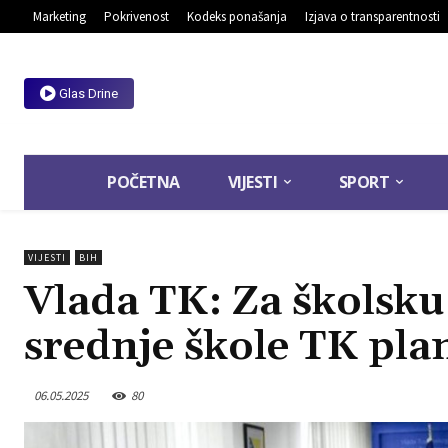
Marketing
Pokrivenost
Kodeks ponašanja
Izjava o transparentnosti
Glas Drine
POČETNA
VIJESTI
SPORT
VIJESTI
BIH
Vlada TK: Za školsk
srednje škole TK pla
06.05.2025
80