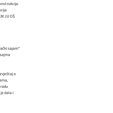
onstrukciju
cija
 KM JU OŠ
vački sajam“
 sajma
zvještaj o
cama,
 radu
e dala i