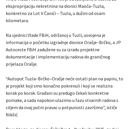
eksproprijaciju nekretnina na dionici Maoča–Tuzla,
konkretno za Lot V Čanići – Tuzla, u dužini od osam
kilometara.
Na sjednici Vlade FBiH, održanoj u Tuzli, usvojena je
informacija o početku izgradnje dionice Orašje–Brčko, a JP
Autoceste FBiH zadužene su za izradu projektne
dokumentacije i implementaciju radova do graničnog
prijelaza Orašje.
“Autoput Tuzla–Brčko–Orašje neće ostati plan na papiru, to
je projekt koji smo konačno pokrenuli i koji se realizira
korak po korak. Građani su predugo čekali konkretne
pomake, a sada napokon ulazimo u fazu stvarnih radova s
ciljem da ovaj putni pravac u potpunosti završimo”, ističe
Nikšić.