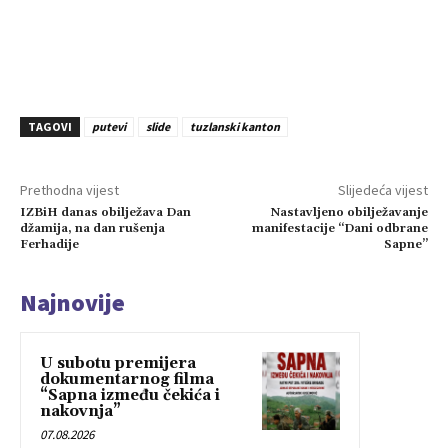
TAGOVI
putevi
slide
tuzlanski kanton
Prethodna vijest
Slijedeća vijest
IZBiH danas obilježava Dan
Nastavljeno obilježavanje
džamija, na dan rušenja
manifestacije “Dani odbrane
Ferhadije
Sapne”
Najnovije
U subotu premijera
dokumentarnog filma
“Sapna između čekića i
nakovnja”
07.08.2026