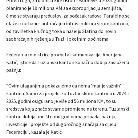
Pored toga, za dionicu Šićki Brod – Đurđevik u 2025. godini
planirano je 10 miliona KM za eksproprijaciju zemljišta,
čime se stvaraju preduslovi za početak radova. Paralelno se
ulaže i u urbanu saobraćajnu infrastrukturu širom kantona,
od završetka kružnog toka u naselju Slatina do novih
saobraćajnih rješenja u Tuzli i okolnim općinama.
Federalna ministrica prometa i komunikacija, Andrijana
Katić, ističe da Tuzlanski kanton konačno dobija zasluženu
pažnju:
“Ovim ulaganjima pokazujemo da nema ‘manje važnih’
kantona. Samo za projekte u Tuzlanskom kantonu u 2024. i
2025. godini osigurano je više od 56 miliona KM, to su
sredstva koja znače stvarne promjene na terenu. Tuzlanski
kanton dobija ono što mu godinama pripada: pažnju,
investicije i projekte od dugoročnog značaja za cijelu
Federaciju”, kazala je Katić.