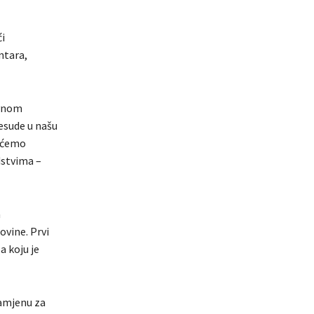
i
ntara,
ovnom
resude u našu
nećemo
dstvima –
a
ovine. Prvi
a koju je
namjenu za