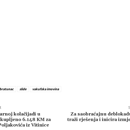
bratunac
slide
vakufska imovina
t
S
rnoj kolačijadi u
Za saobraćajnu deblokad
ikupljeno 6.148 KM za
traži rješenja i inicira izm
oljakovića iz Vitinice