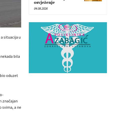
osvježenje
04.08.2026
 situacija u
 nekada bila
e bio oduzet
no-
n značajan
io svima, a ne