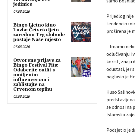
samo Bošnjaci
jedinice
07.08.2026
Prijedlog nij
tendencioznim
Bingo Ljetno kino
Tuzla: Četvrto ljeto
proširena je m
zaredom Trg slobode
postaje Naše mjesto
– Imamo nekoli
07.08.2026
odlučivanju i 
Otvorene prijave za
korist, znaju
Bingo Festival Fits:
odustati, jer 
Odaberite outfit s
omiljenim
naglasio je Ho
influencerom i
zablistajte na
Crvenom tepihu
Huso Salihović
05.08.2026
predstavljena 
se odnosi na 
Islamska zaje
Podsjetio je d