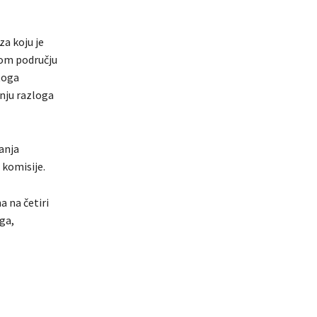
za koju je
om području
toga
nju razloga
anja
 komisije.
 na četiri
ga,