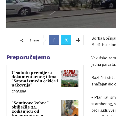
Borba Bošnjak
Share
Medžlisu Islam
Preporučujemo
Vakufsko zeml
jedna parcela.
U subotu premijera
dokumentarnog filma
Različiti sist
“Sapna između čekića i
značajan dio o
nakovnja”
07.08.2026
– Planirali sm
“Semirove kobre”
stambenog, sp
obilježile 34.
broj ljudi. Sv
godišnjicu od
formiranja ove