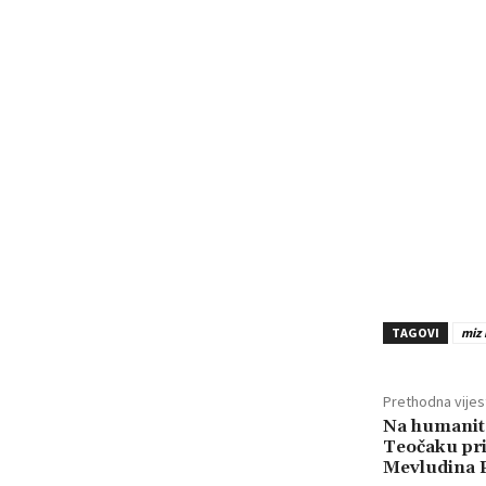
TAGOVI
miz 
Prethodna vijes
Na humanita
Teočaku pr
Mevludina P