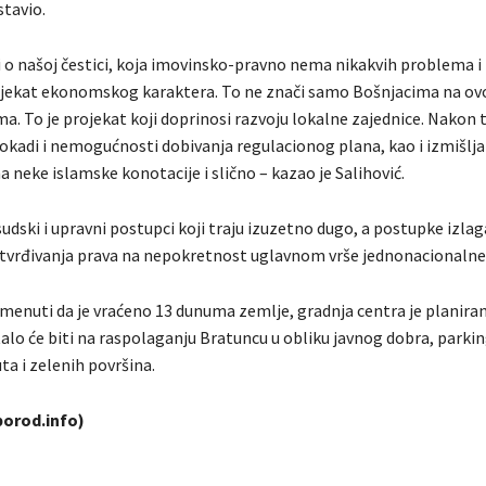
stavio.
i o našoj čestici, koja imovinsko-pravno nema nikakvih problema i 
ojekat ekonomskog karaktera. To ne znači samo Bošnjacima na ov
ma. To je projekat koji doprinosi razvoju lokalne zajednice. Nakon 
okadi i nemogućnosti dobivanja regulacionog plana, kao i izmišlja
a neke islamske konotacije i slično – kazao je Salihović.
udski i upravni postupci koji traju izuzetno dugo, a postupke izlag
utvrđivanja prava na nepokretnost uglavnom vrše jednonacionalne
menuti da je vraćeno 13 dunuma zemlje, gradnja centra je planirana
alo će biti na raspolaganju Bratuncu u obliku javnog dobra, parkin
a i zelenih površina.
orod.info)