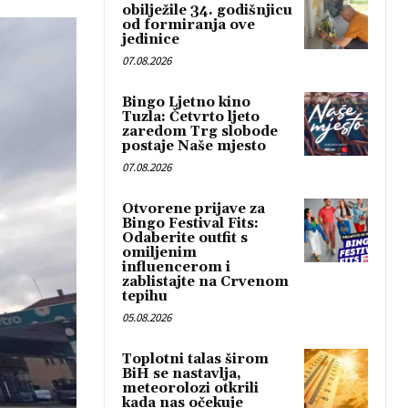
obilježile 34. godišnjicu
od formiranja ove
jedinice
07.08.2026
Bingo Ljetno kino
Tuzla: Četvrto ljeto
zaredom Trg slobode
postaje Naše mjesto
07.08.2026
Otvorene prijave za
Bingo Festival Fits:
Odaberite outfit s
omiljenim
influencerom i
zablistajte na Crvenom
tepihu
05.08.2026
Toplotni talas širom
BiH se nastavlja,
meteorolozi otkrili
kada nas očekuje