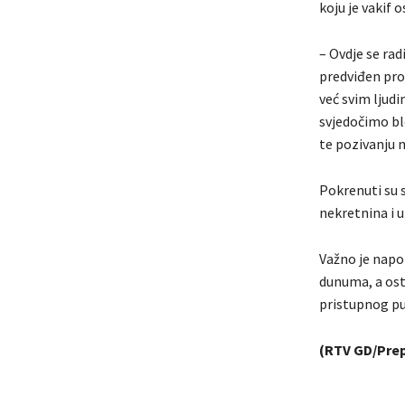
koju je vakif o
– Ovdje se rad
predviđen pr
već svim ljudi
svjedočimo bl
te pozivanju n
Pokrenuti su s
nekretnina i 
Važno je napo
dunuma, a ost
pristupnog put
(RTV GD/Prep