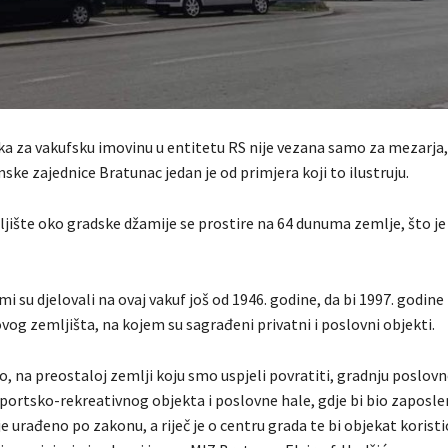
a za vakufsku imovinu u entitetu RS nije vezana samo za mezarja, a
ske zajednice Bratunac jedan je od primjera koji to ilustruju.
jište oko gradske džamije se prostire na 64 dunuma zemlje, što je
emi su djelovali na ovaj vakuf još od 1946. godine, da bi 1997. godin
vog zemljišta, na kojem su sagrađeni privatni i poslovni objekti.
o, na preostaloj zemlji koju smo uspjeli povratiti, gradnju poslov
ortsko-rekreativnog objekta i poslovne hale, gdje bi bio zaposle
e je urađeno po zakonu, a riječ je o centru grada te bi objekat korist