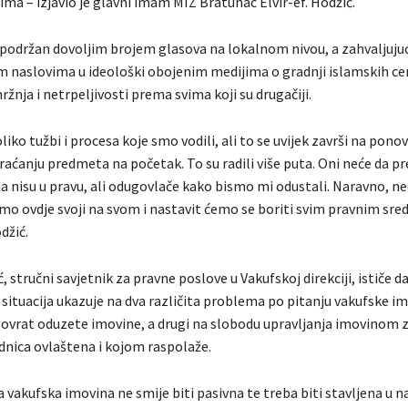
ma – izjavio je glavni imam MIZ Bratunac Elvir-ef. Hodžić.
e podržan dovoljim brojem glasova na lokalnom nivou, a zahvaljujuć
 naslovima u ideološki obojenim medijima o gradnji islamskih ce
ržnja i netrpeljivosti prema svima koji su drugačiji.
ko tužbi i procesa koje smo vodili, ali to se uvijek završi na pon
vraćanju predmeta na početak. To su radili više puta. Oni neće da p
 da nisu u pravu, ali odugovlače kako bismo mi odustali. Naravno, 
smo ovdje svoji na svom i nastavit ćemo se boriti svim pravnim sre
džić.
, stručni savjetnik za pravne poslove u Vakufskoj direkciji, ističe d
situacija ukazuje na dva različita problema po pitanju vakufske im
povrat oduzete imovine, a drugi na slobodu upravljanja imovinom z
dnica ovlaštena i kojom raspolaže.
a vakufska imovina ne smije biti pasivna te treba biti stavljena u 