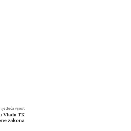
lijedeća vijest
u Vlada TK
jene zakona