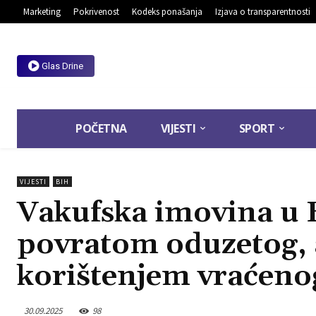
Marketing
Pokrivenost
Kodeks ponašanja
Izjava o transparentnosti
Glas Drine
POČETNA
VIJESTI
SPORT
VIJESTI
BIH
Vakufska imovina u 
povratom oduzetog, 
korištenjem vraćeno
30.09.2025
98