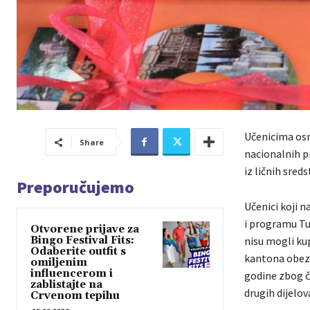
Učenicima osn
Share
nacionalnih pr
iz ličnih sreds
Preporučujemo
Učenici koji 
i programu Tu
Otvorene prijave za
Bingo Festival Fits:
nisu mogli ku
Odaberite outfit s
kantona obezb
omiljenim
influencerom i
godine zbog č
zablistajte na
drugih dijelov
Crvenom tepihu