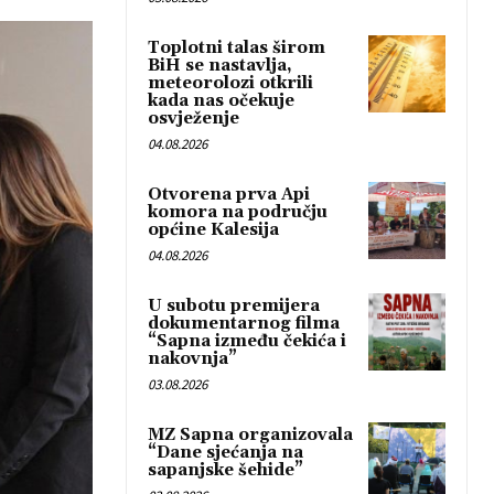
Toplotni talas širom
BiH se nastavlja,
meteorolozi otkrili
kada nas očekuje
osvježenje
04.08.2026
Otvorena prva Api
komora na području
općine Kalesija
04.08.2026
U subotu premijera
dokumentarnog filma
“Sapna između čekića i
nakovnja”
03.08.2026
MZ Sapna organizovala
“Dane sjećanja na
sapanjske šehide”