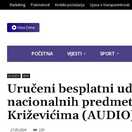
Marketing
Pokrivenost
Kodeks ponašanja
Izjava o transparentnosti
Glas Drine
POČETNA
VIJESTI
SPORT
VIJESTI
BIH
Uručeni besplatni ud
nacionalnih predmeta
Križevićima (AUDIO
17.09.2024
139