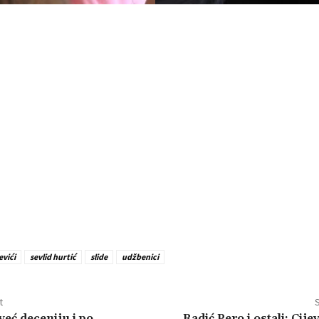
evići
sevlid hurtić
slide
udžbenici
t
S
eć deceniju i po
Radić Pero i ostali: Cije