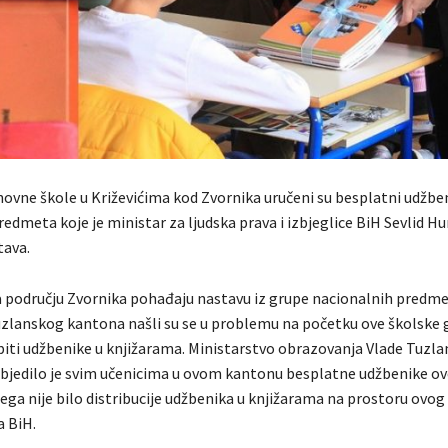
ovne škole u Križevićima kod Zvornika uručeni su besplatni udžben
edmeta koje je ministar za ljudska prava i izbjeglice BiH Sevlid Hu
tava.
na području Zvornika pohađaju nastavu iz grupe nacionalnih predm
zlanskog kantona našli su se u problemu na početku ove školske g
piti udžbenike u knjižarama. Ministarstvo obrazovanja Vlade Tuzl
jedilo je svim učenicima u ovom kantonu besplatne udžbenike ov
ega nije bilo distribucije udžbenika u knjižarama na prostoru ovog
a BiH.