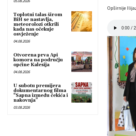
05.08.2026
Opširnije Ilij
Toplotni talas širom
BiH se nastavlja,
meteorolozi otkrili
kada nas očekuje
osvježenje
04.08.2026
Otvorena prva Api
komora na području
općine Kalesija
04.08.2026
U subotu premijera
dokumentarnog filma
“Sapna između čekića i
nakovnja”
03.08.2026