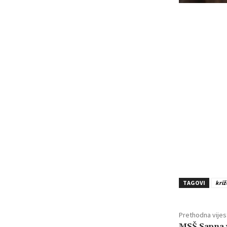
TAGOVI
križ
Prethodna vijes
MSŠ Sapna v