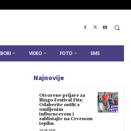
ZBORI
VIDEO
FOTO
SMS
Najnovije
Otvorene prijave za
Bingo Festival Fits:
Odaberite outfit s
omiljenim
influencerom i
zablistajte na Crvenom
tepihu
05.08.2026