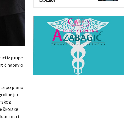
03.08.2026
ici iz grupe
rtić nabavio
eta po planu
odine jer
anskog
e školske
 kantona i