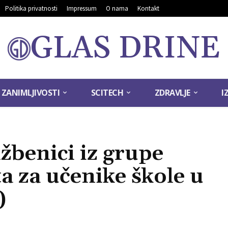
Politika privatnosti
Impressum
O nama
Kontakt
GLAS DRINE
ZANIMLJIVOSTI
SCITECH
ZDRAVLJE
I
žbenici iz grupe
 za učenike škole u
)