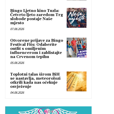
Bingo Ljetno kino Tuzla:
Četvrto ljeto zaredom Trg
slobode postaje Naše
mjesto
07.08.2026
Otvorene prijave za Bingo
Festival Fits: Odaberite
outfit s omiljenim
influencerom i zablistajte
na Crvenom tepihu
05.08.2026
Toplotni talas širom BiH
se nastavlja, meteorolozi
otkrili kada nas očekuje
osvježenje
04.08.2026