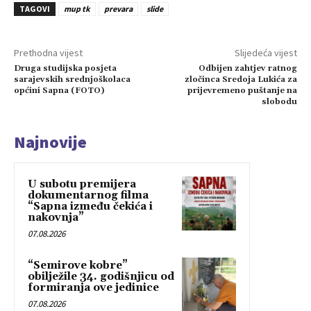
TAGOVI
mup tk
prevara
slide
Prethodna vijest
Slijedeća vijest
Druga studijska posjeta
Odbijen zahtjev ratnog
sarajevskih srednjoškolaca
zločinca Sredoja Lukića za
općini Sapna (FOTO)
prijevremeno puštanje na
slobodu
Najnovije
U subotu premijera
dokumentarnog filma
“Sapna između čekića i
nakovnja”
07.08.2026
“Semirove kobre”
obilježile 34. godišnjicu od
formiranja ove jedinice
07.08.2026