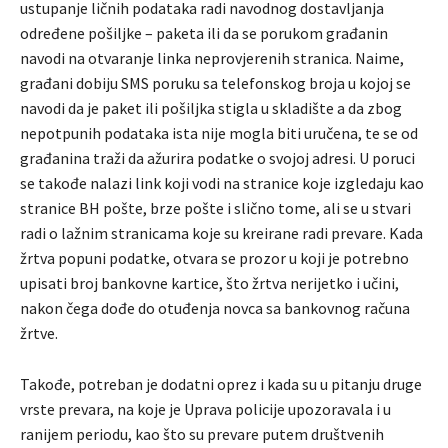
ustupanje ličnih podataka radi navodnog dostavljanja
određene pošiljke – paketa ili da se porukom građanin
navodi na otvaranje linka neprovjerenih stranica. Naime,
građani dobiju SMS poruku sa telefonskog broja u kojoj se
navodi da je paket ili pošiljka stigla u skladište a da zbog
nepotpunih podataka ista nije mogla biti uručena, te se od
građanina traži da ažurira podatke o svojoj adresi. U poruci
se takođe nalazi link koji vodi na stranice koje izgledaju kao
stranice BH pošte, brze pošte i slično tome, ali se u stvari
radi o lažnim stranicama koje su kreirane radi prevare. Kada
žrtva popuni podatke, otvara se prozor u koji je potrebno
upisati broj bankovne kartice, što žrtva nerijetko i učini,
nakon čega dođe do otuđenja novca sa bankovnog računa
žrtve.
Takođe, potreban je dodatni oprez i kada su u pitanju druge
vrste prevara, na koje je Uprava policije upozoravala i u
ranijem periodu, kao što su prevare putem društvenih