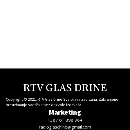
RTV GLAS DRINE
Copyright © 2021. RTV Glas Drine Sva prava zadržana. Zabranjeno
preuzimanje sadržaja bez dozvole izdavača.
Marketing
+387 61 898 964
radioglasdrine@gmail.com