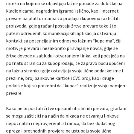
mreža na kojima se objavljuju lažne ponude za dobitke na
kladionicama, nagradnim igrama i slično, kao i internet
prevare na platformama za prodaju i kupovinu različitih
proizvoda, gdje građani postaju žrtve prevare tako što
putem određenih komunikacijskih aplikacija ostvaruju
kontakt sa potencijalnim odnosno lažnim “kupcima”, čiji
motiv je prevara i nezakonito prisvajanje novca, gdje se
žrtve dovode u zabludu i otvaranjem linka, koji podsjeća na
poznatu stranicu za kupoprodaju, te zapravo budu upućeni
na lažnu stranicu gdje ostavljaju svoje lične podatke: ime i
prezime, broj bankovne kartice i CVC broj, kao i druge
podatke koji su potrebni da “kupac” realizuje svoju namjeru
prevare.
Kako ne bi postali žrtve opisanih ili sličnih prevara, građani
se mogu zaštititi na način da nikada ne otvaraju linkove
nepoznatih i neprovjerenih stranica, da bez dodatnog
opreza i prethodnih provjera ne ustupaju svoje lične