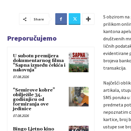
S obzirom na 
Share
prilikom onli
kantona apelu
Preporučujemo
društvenih mr
ličnih podata
evidentirane 
U subotu premijera
brojeva banko
dokumentarnog filma
“Sapna između čekića i
transakcija.
nakovnja”
07.08.2026
Najčešći obli
artikala, stu
“Semirove kobre”
obilježile 34.
SMS poruka u k
godišnjicu od
formiranja ove
predmeta potr
jedinice
nepoznatim oso
07.08.2026
kartice, broj 
ustupe sve bro
Bingo Ljetno kino