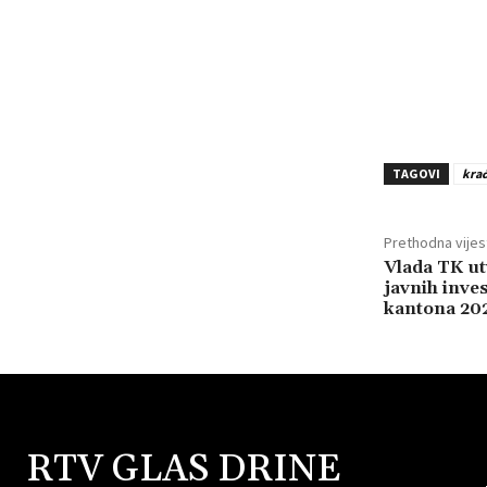
TAGOVI
kra
Prethodna vijes
Vlada TK ut
javnih inve
kantona 202
RTV GLAS DRINE