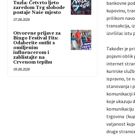
Tuzla: Četvrto ljeto
bankovne poda
zaredom Trg slobode
kupovinu, tra
postaje Naše mjesto
prilikom navod
07.08.2026
transakcija, 
izvršilac istu
Otvorene prijave za
Bingo Festival Fits:
Odaberite outfit s
omiljenim
Također je pr
influencerom i
pojavni oblik 
zablistajte na
Crvenom tepihu
internet stra
05.08.2026
kurirske služ
ispravno, te 
stanovanja i p
komunikaciji k
koje ukazuju d
komunikaciju 
trgovina (kup
valjanost kup
druge stranic