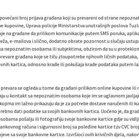
povećani broj prijava građana koji su prevareni od strane nepoznat
ne kupovine, Uprava policije Ministarstva unutrašnjih poslova Tuz
je na građane da prilikom komunikacije putem SMS poruka, aplika
eža, e-mailova i slično, dodatno obrate pozornost u slučaju ustupa
ka nepoznatim osobama ili subjektima, obzirom da su u proteklo
prevare građana koje se tiču zloupotrebe njihovih ličnih podataka,
vnih kartica, odnosno krađe ili pokušaja krađe podataka putem la
k prevara se ogleda u tome da građani prilikom online kupovine ili
paju u kontakt sa nepoznatim osobama koje im se uglavnom javlja
ojima im lažno prikazuju da je za potrebe dostave naručenih ili k
ebno dati podatke sa svojih bankovnih kartica. Uočeno je, da gra
bama pošalju ili fotografiju svoje bankovne kartice gdje su vidlji
bankovnog računa i sigurnosni broj sa poleđine kartice tzv CVC broj, 
jeve sa svoje bankovne kartice. Izvršioci ovih krivičnih djela, nako