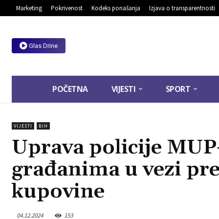
Marketing
Pokrivenost
Kodeks ponašanja
Izjava o transparentnosti
Glas Drine
POČETNA
VIJESTI
SPORT
VIJESTI
BIH
Uprava policije MUP
građanima u vezi pre
kupovine
04.12.2024
153