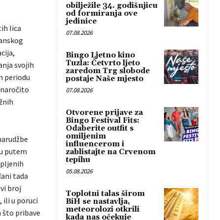
obilježile 34. godišnjicu
od formiranja ove
jedinice
ih lica
07.08.2026
lanskog
cija,
Bingo Ljetno kino
Tuzla: Četvrto ljeto
nja svojih
zaredom Trg slobode
m periodu
postaje Naše mjesto
 naročito
07.08.2026
žnih
Otvorene prijave za
Bingo Festival Fits:
Odaberite outfit s
omiljenim
 narudžbe
influencerom i
ju putem
zablistajte na Crvenom
tepihu
upljenih
05.08.2026
đani tada
vi broj
Toplotni talas širom
ili u poruci
BiH se nastavlja,
meteorolozi otkrili
n što pribave
kada nas očekuje