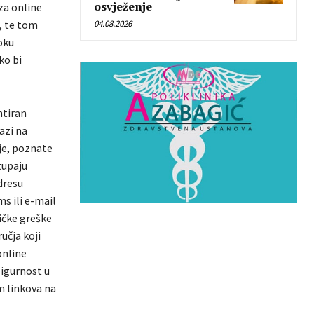
za online
osvježenje
, te tom
04.08.2026
oku
ko bi
ntiran
azi na
je, poznate
tupaju
dresu
s ili e-mail
tičke greške
učja koji
online
sigurnost u
m linkova na