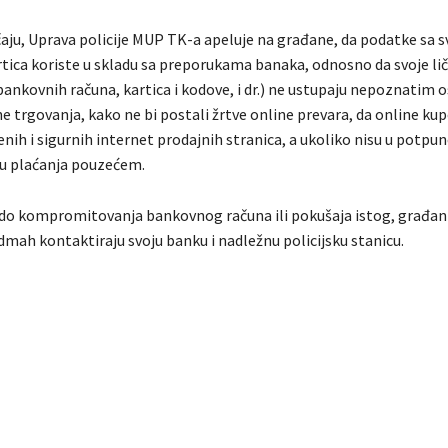
aju, Uprava policije MUP TK-a apeluje na građane, da podatke sa s
tica koriste u skladu sa preporukama banaka, odnosno da svoje li
bankovnih računa, kartica i kodove, i dr.) ne ustupaju nepoznatim
e trgovanja, kako ne bi postali žrtve online prevara, da online kup
nih i sigurnih internet prodajnih stranica, a ukoliko nisu u potpun
iju plaćanja pouzećem.
do kompromitovanja bankovnog računa ili pokušaja istog, građan
dmah kontaktiraju svoju banku i nadležnu policijsku stanicu.