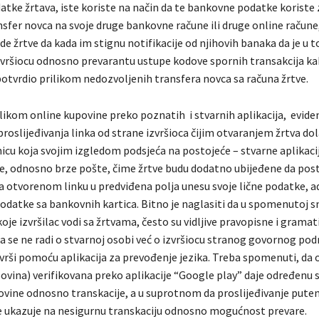
tke žrtava, iste koriste na način da te bankovne podatke koriste 
nsfer novca na svoje druge bankovne račune ili druge online račune
e žrtve da kada im stignu notifikacije od njihovih banaka da je u t
izvršiocu odnosno prevarantu ustupe kodove spornih transakcija ka
 potvrdio prilikom nedozvoljenih transfera novca sa računa žrtve.
ilikom online kupovine preko poznatih i stvarnih aplikacija, evide
proslijeđivanja linka od strane izvršioca čijim otvaranjem žrtva dol
nicu koja svojim izgledom podsjeća na postojeće – stvarne aplikaci
be, odnosno brze pošte, čime žrtve budu dodatno ubijeđene da pos
na otvorenom linku u predviđena polja unesu svoje lične podatke, a
odatke sa bankovnih kartica. Bitno je naglasiti da u spomenutoj sm
oje izvršilac vodi sa žrtvama, često su vidljive pravopisne i grama
a se ne radi o stvarnoj osobi već o izvršiocu stranog govornog podr
vrši pomoću aplikacija za prevođenje jezika. Treba spomenuti, da 
ovina) verifikovana preko aplikacije “Google play” daje određenu 
ovine odnosno transkacije, a u suprotnom da proslijeđivanje pute
e ukazuje na nesigurnu transkaciju odnosno mogućnost prevare.