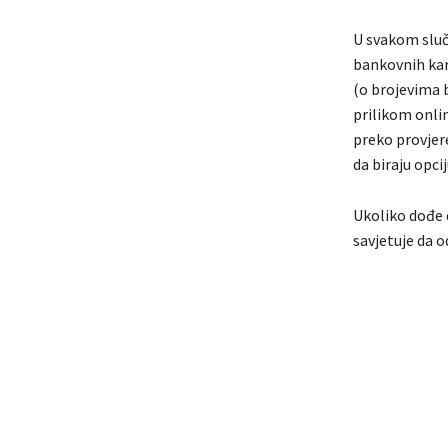
U svakom sluč
bankovnih kar
(o brojevima 
prilikom onlin
preko provjere
da biraju opc
Ukoliko dođe 
savjetuje da o