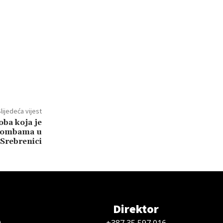
lijedeća vijest
oba koja je
 bombama u
Srebrenici
Direktor