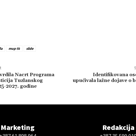
đa
mup tk
slide
t
S
vrdila Nacrt Programa
Identifikovana os
sticija Tuzlanskog
upućivala lažne dojave o
5-2027. godine
Marketing
Redakcija