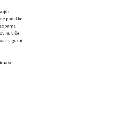
vojih
čne podatke
 osobama
ovinu vrše
osti sigurni
ima se