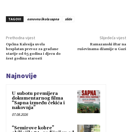
TAGOVI
osnovna škola sapna
slide
Prethodna vijest
Slijedeća vijest
Općina Kalesija uvela
Ramazanski iftar na
besplatan prevoz za građane
ruševinama džamije u Gazi
starije od 65 godina i djecu do
šest godina starosti
Najnovije
U subotu premijera
dokumentarnog filma
“Sapna između čekića i
nakovnja”
07.08.2026
“Semirove kobre”