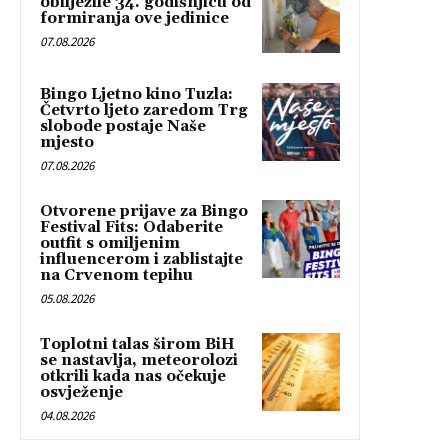
obilježile 34. godišnjicu od
formiranja ove jedinice
07.08.2026
Bingo Ljetno kino Tuzla:
Četvrto ljeto zaredom Trg
slobode postaje Naše
mjesto
07.08.2026
Otvorene prijave za Bingo
Festival Fits: Odaberite
outfit s omiljenim
influencerom i zablistajte
na Crvenom tepihu
05.08.2026
Toplotni talas širom BiH
se nastavlja, meteorolozi
otkrili kada nas očekuje
osvježenje
04.08.2026