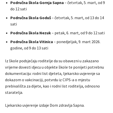
Područna škola Gornja Sapna
– četvrtak, 5. mart, od 9
do 12 sati
Područna škola Goduš
– četvrtak, 5. mart, od 13 do 14
sati
Područna škola Nezuk
– petak, 6. mart, od 9 do 12 sati
Područna škola Vitinica
– ponedjeljak, 9. mart 2026.
godine, od 9 do 13 sati
Iz škole podsjećaju roditelje da su obavezni u zakazano
vrijeme dovesti djecu u objekte škole te ponijeti potrebnu
dokumentaciju: rodni list djeteta, ljekarsko uvjerenje sa
dokazom o vakcinaciji, potvrdu iz CIPS-a o mjestu
prebivališta za dijete, kao i rodni list roditelja, odnosno
staratelja.
Ljekarsko uvjerenje izdaje Dom zdravlja Sapna.