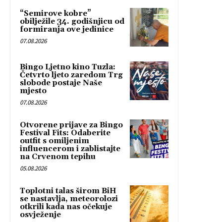
“Semirove kobre”
obilježile 34. godišnjicu od
formiranja ove jedinice
07.08.2026
Bingo Ljetno kino Tuzla:
Četvrto ljeto zaredom Trg
slobode postaje Naše
mjesto
07.08.2026
Otvorene prijave za Bingo
Festival Fits: Odaberite
outfit s omiljenim
influencerom i zablistajte
na Crvenom tepihu
05.08.2026
Toplotni talas širom BiH
se nastavlja, meteorolozi
otkrili kada nas očekuje
osvježenje