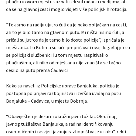
pljačku u ovom mjestu saznali tek sutradan u medijima, ali
da se na glavnoj cesti moglo vidjeti više policijskih rotacija.
“Tek smo na radiju ujutro čuli da je neko opljačkan na cesti,
ali to je bilo tamo na glavnom putu. Mi ništa nismo čuli, a
pričali su jutros da je tamo bilo dosta policije”, ispričala je
mještanka. I u Kolima su juče prepričavali ovaj događaj jer su
se policijski službenici i u tom mjestu raspitivali o
pljačkašima, ali niko od mještana nije znao šta se tačno
desilo na putu prema Čađavici.
Kako su naveli iz Policijske uprave Banjaluka, policija je
postupila po prijavi razbojništva i izvršila uviđaj na putu
Banjaluka – Čađavica, u mjestu Dobrnja.
“Obaviješten je dežurni okružni javni tužilac Okružnog
javnog tužilaštva Banjaluka, a rad na identifikovanju
osumnjičenih i rasvjetljavanju razbojništva je u toku”, rekli