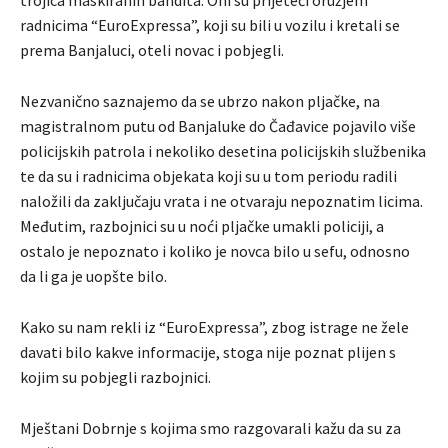
trojica maskiranih bandita. Oni su prijeteći oružjem
radnicima “EuroExpressa”, koji su bili u vozilu i kretali se
prema Banjaluci, oteli novac i pobjegli.
Nezvanično saznajemo da se ubrzo nakon pljačke, na
magistralnom putu od Banjaluke do Čađavice pojavilo više
policijskih patrola i nekoliko desetina policijskih službenika
te da su i radnicima objekata koji su u tom periodu radili
naložili da zaključaju vrata i ne otvaraju nepoznatim licima.
Međutim, razbojnici su u noći pljačke umakli policiji, a
ostalo je nepoznato i koliko je novca bilo u sefu, odnosno
da li ga je uopšte bilo.
Kako su nam rekli iz “EuroExpressa”, zbog istrage ne žele
davati bilo kakve informacije, stoga nije poznat plijen s
kojim su pobjegli razbojnici.
Mještani Dobrnje s kojima smo razgovarali kažu da su za