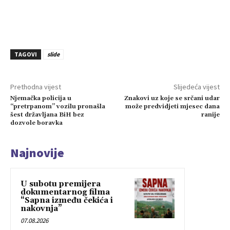
TAGOVI
slide
Prethodna vijest
Slijedeća vijest
Njemačka policija u
Znakovi uz koje se srčani udar
“pretrpanom” vozilu pronašla
može predvidjeti mjesec dana
šest državljana BiH bez
ranije
dozvole boravka
Najnovije
U subotu premijera
dokumentarnog filma
“Sapna između čekića i
nakovnja”
07.08.2026