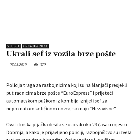
VIJESTI
CRNA HRONIKA
Ukrali sef iz vozila brze pošte
07.03.2019
370
Policija traga za razbojnicima koji su na Manjači presjekli
put radnicima brze pošte “EuroExpress” i prijeteći
automatskom puškom iz kombija iznijeli sef za
nepoznatom količinom novca, saznaju “Nezavisne”.
Ova filmska pljačka desila se utorak oko 23 časa u mjestu
Dobrnja, a kako je prijavljeno policiji, razbojništvo su izvela