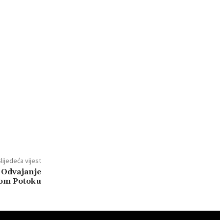
lijedeća vijest
: Odvajanje
lom Potoku