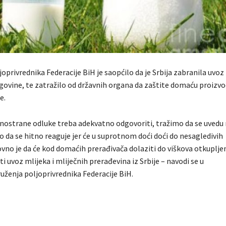
oprivrednika Federacije BiH je saopćilo da je Srbija zabranila uvoz 
govine, te zatražilo od državnih organa da zaštite domaću proizvo
e.
dnostrane odluke treba adekvatno odgovoriti, tražimo da se uvedu
 da se hitno reaguje jer će u suprotnom doći doći do nesagledivih
vno je da će kod domaćih prerađivača dolaziti do viškova otkuplje
i uvoz mlijeka i mliječnih prerađevina iz Srbije – navodi se u
uženja poljoprivrednika Federacije BiH.