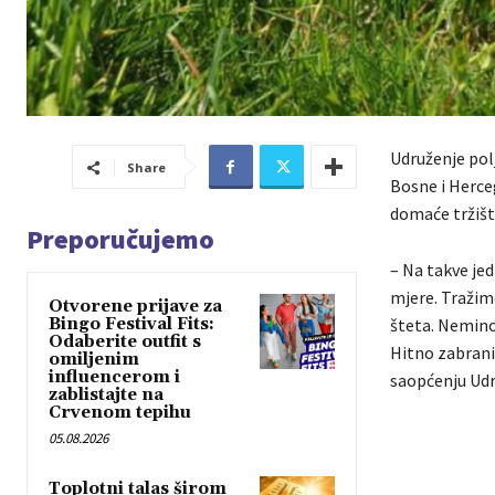
Udruženje polj
Share
Bosne i Herce
domaće tržišt
Preporučujemo
– Na takve je
mjere. Tražimo
Otvorene prijave za
Bingo Festival Fits:
šteta. Nemino
Odaberite outfit s
Hitno zabranit
omiljenim
influencerom i
saopćenju Udr
zablistajte na
Crvenom tepihu
05.08.2026
Toplotni talas širom