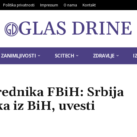
Politika privatnosti
Impressum
O nama
Kontakt
GLAS DRINE
ZANIMLJIVOSTI
SCITECH
ZDRAVLJE
I
rednika FBiH: Srbija
a iz BiH, uvesti