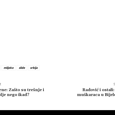
mlijeko
slide
srbija
t
S
ne: Zašto su trešnje i
Radović i ostali
lje nego ikad?
muškaraca u Bije