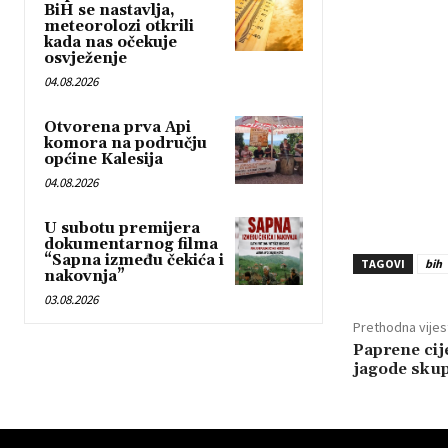
BiH se nastavlja,
meteorolozi otkrili
kada nas očekuje
osvježenje
04.08.2026
Otvorena prva Api
komora na području
općine Kalesija
04.08.2026
U subotu premijera
dokumentarnog filma
“Sapna između čekića i
TAGOVI
bih
nakovnja”
03.08.2026
Prethodna vijes
Paprene cije
jagode skup