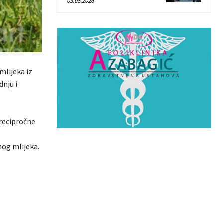
03.08.2026
mlijeka iz
dnju i
 recipročne
nog mlijeka.