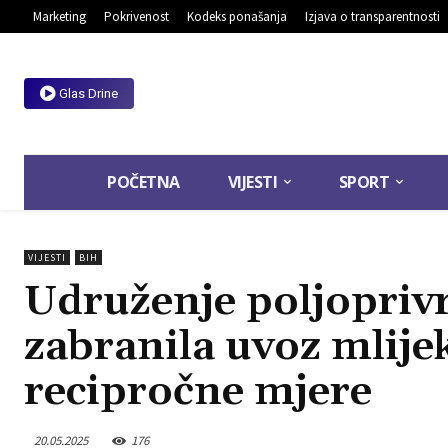
Marketing
Pokrivenost
Kodeks ponašanja
Izjava o transparentnosti
Glas Drine
POČETNA
VIJESTI
SPORT
VIJESTI
BIH
Udruženje poljopriv
zabranila uvoz mlijek
recipročne mjere
20.05.2025
176