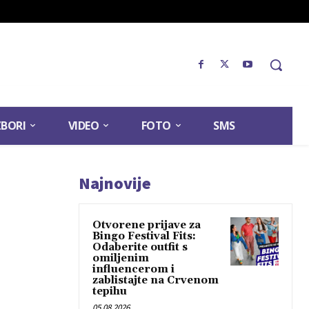
ZBORI
VIDEO
FOTO
SMS
Najnovije
Otvorene prijave za
Bingo Festival Fits:
Odaberite outfit s
omiljenim
influencerom i
zablistajte na Crvenom
tepihu
05.08.2026