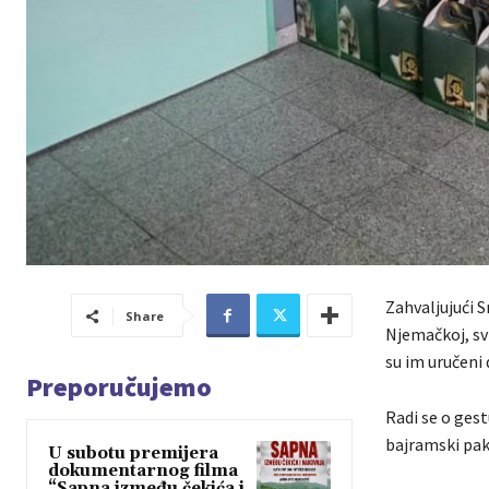
Zahvaljujući S
Share
Njemačkoj, svi
su im uručeni 
Preporučujemo
Radi se o gest
bajramski pake
U subotu premijera
dokumentarnog filma
“Sapna između čekića i