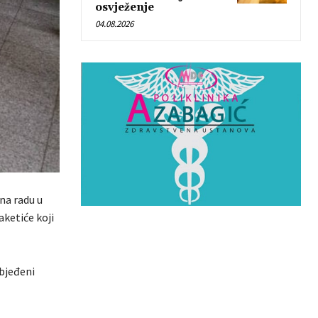
osvježenje
04.08.2026
 na radu u
aketiće koji
zbjeđeni