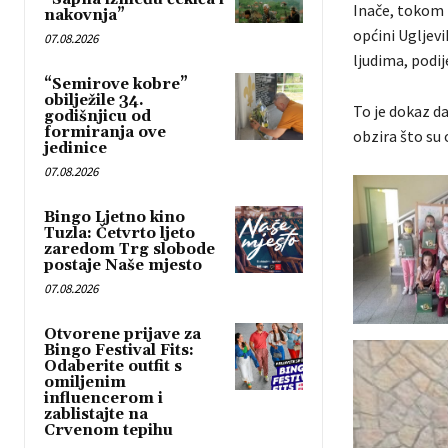
Inače, tokom 
nakovnja”
općini Ugljevi
07.08.2026
ljudima, podij
“Semirove kobre”
obilježile 34.
To je dokaz da
godišnjicu od
formiranja ove
obzira što su 
jedinice
07.08.2026
Bingo Ljetno kino
Tuzla: Četvrto ljeto
zaredom Trg slobode
postaje Naše mjesto
07.08.2026
Otvorene prijave za
Bingo Festival Fits:
Odaberite outfit s
omiljenim
influencerom i
zablistajte na
Crvenom tepihu