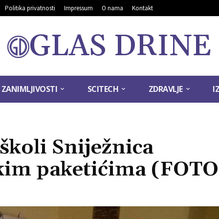
Politika privatnosti
Impressum
O nama
Kontakt
GLAS DRINE
ZANIMLJIVOSTI
SCITECH
ZDRAVLJE
I
školi Sniježnica
kim paketićima (FOTO