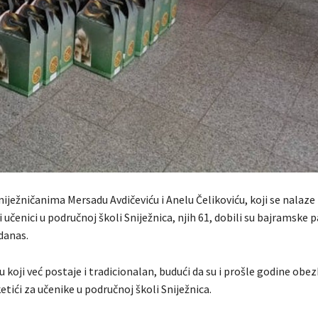
niježničanima Mersadu Avdičeviću i Anelu Čelikoviću, koji se nalaze
 učenici u područnoj školi Sniježnica, njih 61, dobili su bajramske p
danas.
u koji već postaje i tradicionalan, budući da su i prošle godine obe
tići za učenike u područnoj školi Sniježnica.