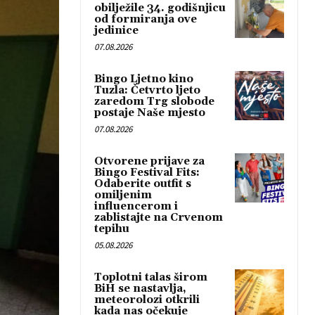
obilježile 34. godišnjicu
od formiranja ove
jedinice
07.08.2026
Bingo Ljetno kino
Tuzla: Četvrto ljeto
zaredom Trg slobode
postaje Naše mjesto
07.08.2026
Otvorene prijave za
Bingo Festival Fits:
Odaberite outfit s
omiljenim
influencerom i
zablistajte na Crvenom
tepihu
05.08.2026
Toplotni talas širom
BiH se nastavlja,
meteorolozi otkrili
kada nas očekuje