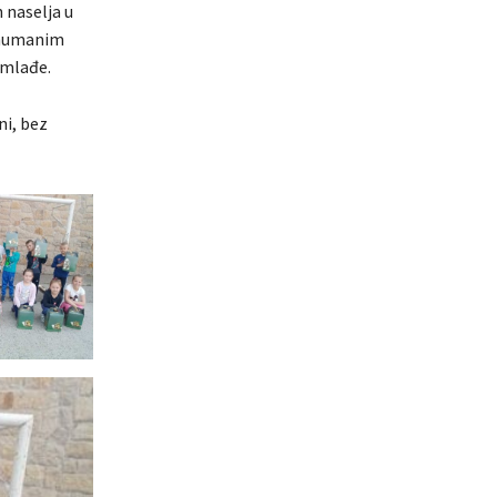
 naselja u
i humanim
jmlađe.
ni, bez