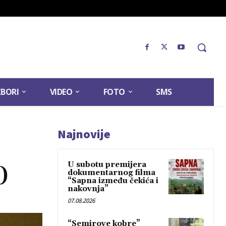
ZBORI
VIDEO
FOTO
SMS
Najnovije
U subotu premijera
)
dokumentarnog filma
“Sapna između čekića i
nakovnja”
07.08.2026
“Semirove kobre”