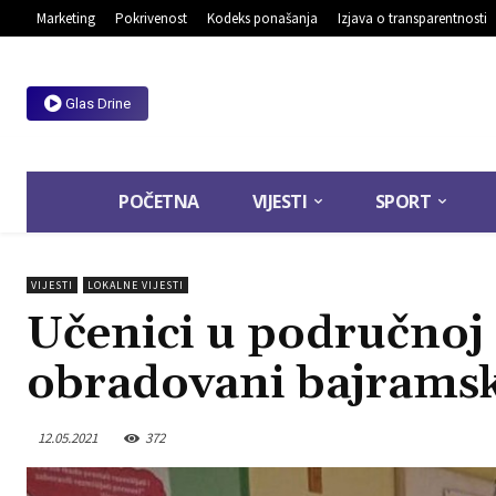
Marketing
Pokrivenost
Kodeks ponašanja
Izjava o transparentnosti
Glas Drine
POČETNA
VIJESTI
SPORT
VIJESTI
LOKALNE VIJESTI
Učenici u područnoj 
obradovani bajrams
12.05.2021
372