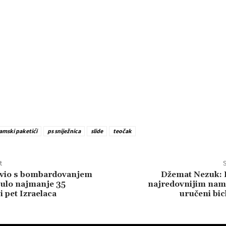
amski paketići
ps sniježnica
slide
teočak
t
S
tavio s bombardovanjem
Džemat Nezuk: 
ulo najmanje 35
najredovnijim nam
i pet Izraelaca
uručeni bic