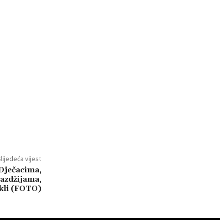
lijedeća vijest
Dječacima,
azdžijama,
kli (FOTO)