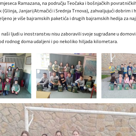
mjeseca Ramazana, na području Teočaka i bošnjačkih povratničkih
k (Glinja, Janjari/Atmačići i Srednja Trnova), zahvaljujući dobrim 
eljeno je više bajramskih paketića i drugih bajramskih hedija za na
 naši ljudi u inostranstvu nisu zaboravili svoje sugrađane u domovi
od rodnog doma udaljeni i po nekoliko hiljada kilometara.