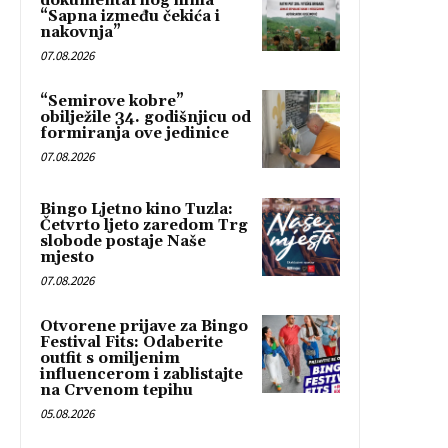
dokumentarnog filma
“Sapna između čekića i
nakovnja”
07.08.2026
“Semirove kobre”
obilježile 34. godišnjicu od
formiranja ove jedinice
07.08.2026
Bingo Ljetno kino Tuzla:
Četvrto ljeto zaredom Trg
slobode postaje Naše
mjesto
07.08.2026
Otvorene prijave za Bingo
Festival Fits: Odaberite
outfit s omiljenim
influencerom i zablistajte
na Crvenom tepihu
05.08.2026