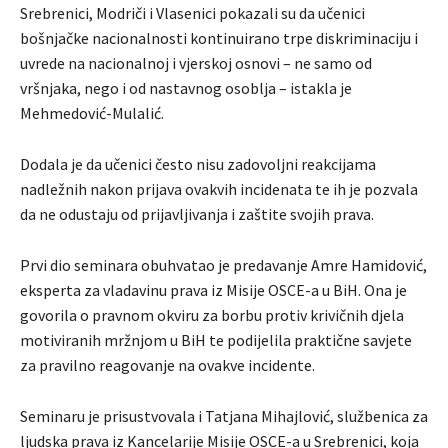
Srebrenici, Modriči i Vlasenici pokazali su da učenici
bošnjačke nacionalnosti kontinuirano trpe diskriminaciju i
uvrede na nacionalnoj i vjerskoj osnovi – ne samo od
vršnjaka, nego i od nastavnog osoblja – istakla je
Mehmedović-Mulalić.
Dodala je da učenici često nisu zadovoljni reakcijama
nadležnih nakon prijava ovakvih incidenata te ih je pozvala
da ne odustaju od prijavljivanja i zaštite svojih prava.
Prvi dio seminara obuhvatao je predavanje Amre Hamidović,
eksperta za vladavinu prava iz Misije OSCE-a u BiH. Ona je
govorila o pravnom okviru za borbu protiv krivičnih djela
motiviranih mržnjom u BiH te podijelila praktične savjete
za pravilno reagovanje na ovakve incidente.
Seminaru je prisustvovala i Tatjana Mihajlović, službenica za
ljudska prava iz Kancelarije Misije OSCE-a u Srebrenici, koja