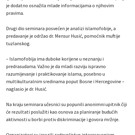
je dodatno osnažila mlade informacijama o njihovim
pravima.
Drugi dio seminara posvećen je analizi islamofobije, a
predavanje je održao dr. Mensur Husić, pomoćnik muftije
tuzlanskog.
– Islamofobija ima duboke korijene u neznanju i
predrasudama. Važno je da mladi razviju ispravno
razumijevanje i praktikovanje islama, posebno u
multikulturalnim sredinama poput Bosne i Hercegovine –
naglasio je dr. Husić.
Na kraju seminara učesnici su popunili anonimni upitnik čiji
će rezultati poslužiti kao osnova za planiranje budućih
aktivnosti u borbi protiv diskriminacije i govora mržnje.
Organizatori su izrazili zadovoljstvo interesovanjem