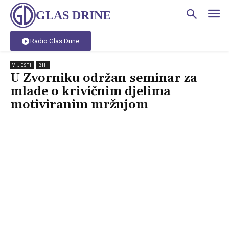
GLAS DRINE
Radio Glas Drine
VIJESTI
BIH
U Zvorniku održan seminar za
mlade o krivičnim djelima
motiviranim mržnjom