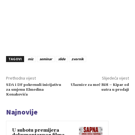
TAGOVI
miz
seminar
slide
zvornik
Prethodna vijest
Slijedeća vijest
SDA i DF pokrenuli inicijativu
Ulaznice za meč BiH – Kipar od
za smjenu Elmedina
sutra u prodaji
Konakovića
Najnovije
U subotu premijera