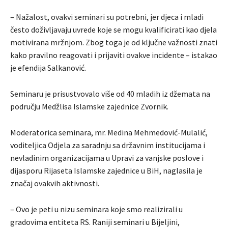
– Nažalost, ovakvi seminari su potrebni, jer djeca i mladi
često doživljavaju uvrede koje se mogu kvalificirati kao djela
motivirana mržnjom. Zbog toga je od ključne važnosti znati
kako pravilno reagovati i prijaviti ovakve incidente – istakao
je efendija Salkanović.
Seminaru je prisustvovalo više od 40 mladih iz džemata na
području Medžlisa Islamske zajednice Zvornik.
Moderatorica seminara, mr. Medina Mehmedović-Mulalić,
voditeljica Odjela za saradnju sa državnim institucijama i
nevladinim organizacijama u Upravi za vanjske poslove i
dijasporu Rijaseta Islamske zajednice u BiH, naglasila je
značaj ovakvih aktivnosti.
– Ovo je peti u nizu seminara koje smo realizirali u
gradovima entiteta RS. Raniji seminari u Bijeljini,