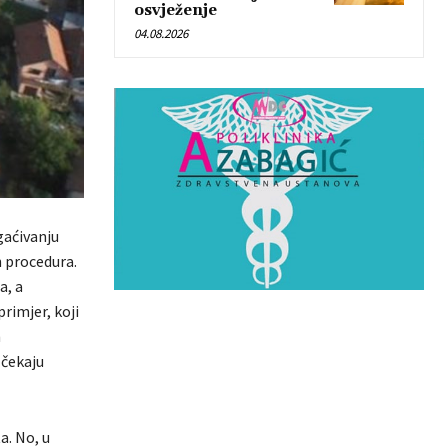
osvježenje
04.08.2026
gaćivanju
h procedura.
a, a
primjer, koji
h
 čekaju
a. No, u