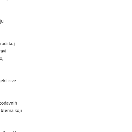
ju
Gradskoj
ravi
o,
jekti sve
etodavnih
oblema koji