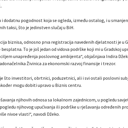
.
u i dodatnu pogodnost koja se ogleda, između ostalog, i u smanjen
ih taksi, što je jedinstven slučaj u BiH.
cija biznisa, odnosno prva registracija navedenih djelatnosti je u 
e besplatna. To je još jedan od vidova podrške koji mi u Gradskoj up
ciljem unapređenja poslovnog ambijenta“, objašnjava Indira Džek
donačelnika Živinica za ekonomski razvoj finansije i trezor.
 što investitori, obrtnici, poduzetnici, ali i svi ostali poslovni sub
akođer mogu dobiti upravo u Biznis centru.
ešavanja njihovih odnosa sa lokalnom zajednicom, u pogledu savj
 pogledu njihovog upućivanja ili podrške u rješavanju određenih pr
iše nivoe vlasti“, navodi Džeko.