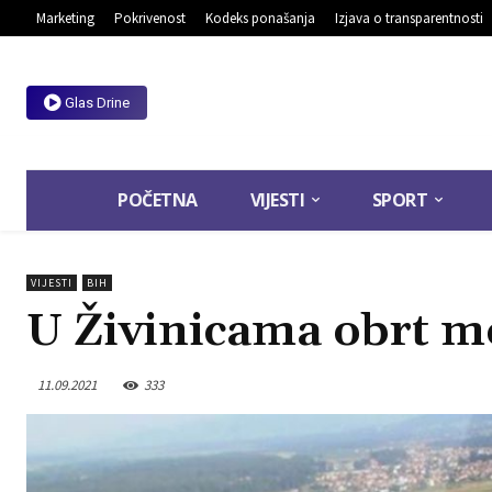
Marketing
Pokrivenost
Kodeks ponašanja
Izjava o transparentnosti
Glas Drine
POČETNA
VIJESTI
SPORT
VIJESTI
BIH
U Živinicama obrt mo
11.09.2021
333