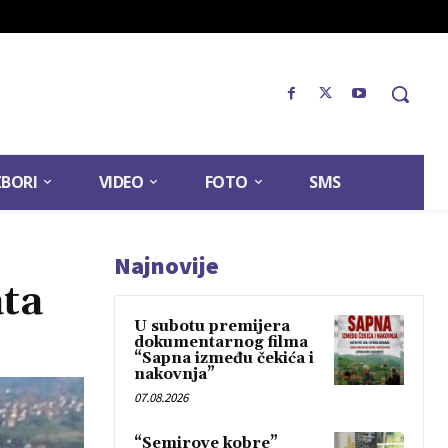
ZBORI
VIDEO
FOTO
SMS
Najnovije
ata
U subotu premijera
dokumentarnog filma
“Sapna između čekića i
nakovnja”
07.08.2026
“Semirove kobre”