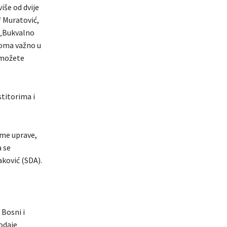
iše od dvije
f Muratović,
 „Bukvalno
eoma važno u
, možete
titorima i
ame uprave,
a se
aković (SDA).
 Bosni i
odaje