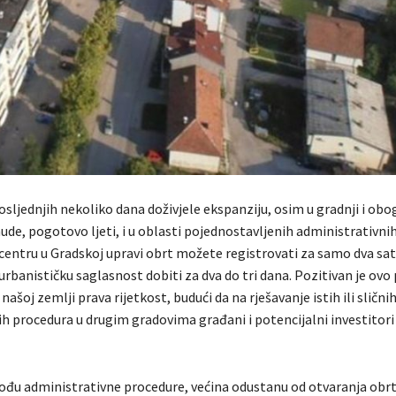
posljednjih nekoliko dana doživjele ekspanziju, osim u gradnji i obo
ude, pogotovo ljeti, i u oblasti pojednostavljenih administrativni
 centru u Gradskoj upravi obrt možete registrovati za samo dva sat
urbanističku saglasnost dobiti za dva do tri dana. Pozitivan je ovo 
 našoj zemlji prava rijetkost, budući da na rješavanje istih ili slični
ih procedura u drugim gradovima građani i potencijalni investitori
rođu administrativne procedure, većina odustanu od otvaranja obrt