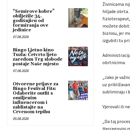
Živinicama nij
hiljade obrta.
“Semirove kobre”
obilježile 34.
fizioterapeut
godišnjicu od
formiranja ove
možete dobiti 
jedinice
biznisu, jer m
07.08.2026
izgubiti tu pri
Bingo Ljetno kino
Tuzla: Četvrto ljeto
Administracij
zaredom Trg slobode
obrtnicima.
postaje Naše mjesto
07.08.2026
„Jako je važn
Otvorene prijave za
uz približavan
Bingo Festival Fits:
sublimiraju i 
Odaberite outfit s
omiljenim
influencerom i
Vjerovali ili 
zablistajte na
Crvenom tepihu
05.08.2026
„Da taj proces
Hercegovini mo