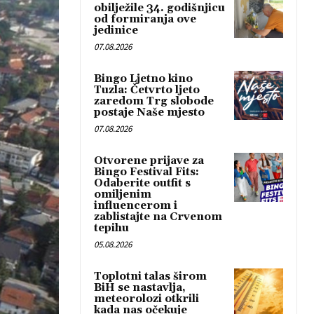
obilježile 34. godišnjicu
od formiranja ove
jedinice
07.08.2026
Bingo Ljetno kino
Tuzla: Četvrto ljeto
zaredom Trg slobode
postaje Naše mjesto
07.08.2026
Otvorene prijave za
Bingo Festival Fits:
Odaberite outfit s
omiljenim
influencerom i
zablistajte na Crvenom
tepihu
05.08.2026
Toplotni talas širom
BiH se nastavlja,
meteorolozi otkrili
kada nas očekuje