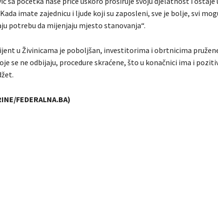
ć sa početka naše priče uskoro proširuje svoju djelatnost i ostaje 
Kada imate zajednicu i ljude koji su zaposleni, sve je bolje, svi mog
aju potrebu da mijenjaju mjesto stanovanja“.
jent u Živinicama je poboljšan, investitorima i obrtnicima pružen
e se ne odbijaju, procedure skraćene, što u konačnici ima i poziti
džet.
RINE/FEDERALNA.BA)