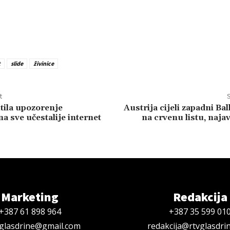
t
slide
živinice
t
S
utila upozorenje
Austrija cijeli zapadni Bal
a sve učestalije internet
na crvenu listu, naja
Marketing
Redakcija
+387 61 898 964
+387 35 599 01
oglasdrine@gmail.com
redakcija@rtvglasdri