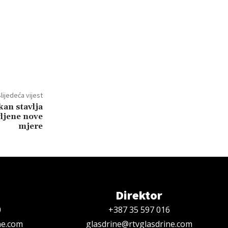
lijedeća vijest
kan stavlja
vljene nove
mjere
Direktor
0
+387 35 597 016
ne.com
glasdrine@rtvglasdrine.com