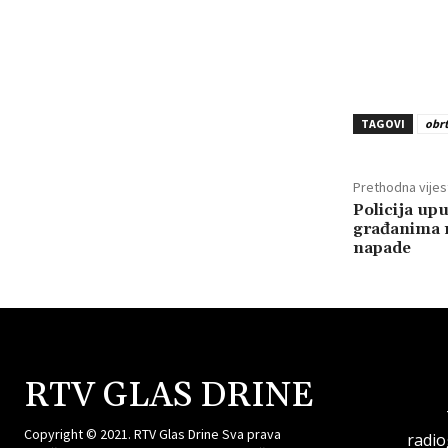
TAGOVI
obr
Prethodna vijes
Policija up
građanima n
napade
RTV GLAS DRINE
Copyright © 2021. RTV Glas Drine Sva prava
radi