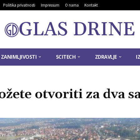
Politika privatnosti
Impressum
O nama
Kontakt
GLAS DRINE
ZANIMLJIVOSTI
SCITECH
ZDRAVLJE
I
žete otvoriti za dva s