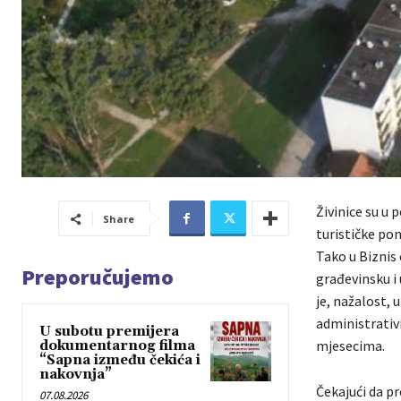
Živinice su u 
Share
turističke pon
Tako u Biznis
Preporučujemo
građevinsku i 
je, nažalost, u
administrativ
U subotu premijera
mjesecima.
dokumentarnog filma
“Sapna između čekića i
nakovnja”
Čekajući da p
07.08.2026