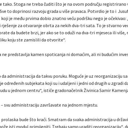
e tako. Stoga ne treba čuditi što je na ovom području registrirano v
 Sve to doprinosi razvoju grada u više pravaca. Potvrdio je to i Jusu
, koji je među prvima dobio znatno veću podršku nego je očekivao:
rješenje za otvaranje obrta za nekih dva-tri sata. To je stvarno v
orate da budete brzi, jer ako se to oduži na dva-tri mjeseca ili više
liku koju ste zamislili da otvorite“.
a ne predstavlja kamen spoticanja ni domaćim, ali ni budućim inves
o da administracija da takvu poruku. Moguće je uz reorganizaciju s
je određenih subjekata koji su i udaljeni i jedni od drugih u zgradi d
budu u jednom centru“, ističe gradonačelnik Živinica Samir Kamenj
ne – svu administraciju završavate na jednom mjestu.
 prolaska bude što kraći. Smatram da svaka administracija u državi
že isti modul primijeniti. Trebaju samo uraditi reorganizaciju“, d