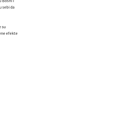
u Bosni i
u sebi da
e su
vne efekte