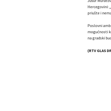
Jusuf Muratovi
Hercegovini: „
priušte i nem
Poslovni ambi
mogućnosti koj
na gradski bu
(RTV GLAS D