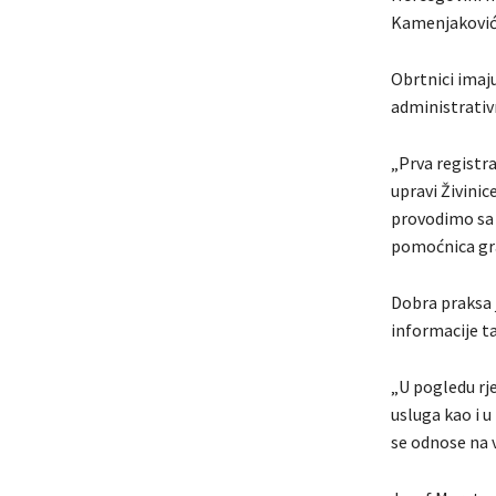
Kamenjaković.
Obrtnici imaj
administrativn
„Prva registra
upravi Živinic
provodimo sa 
pomoćnica gra
Dobra praksa je
informacije t
„U pogledu rj
usluga kao i u
se odnose na v