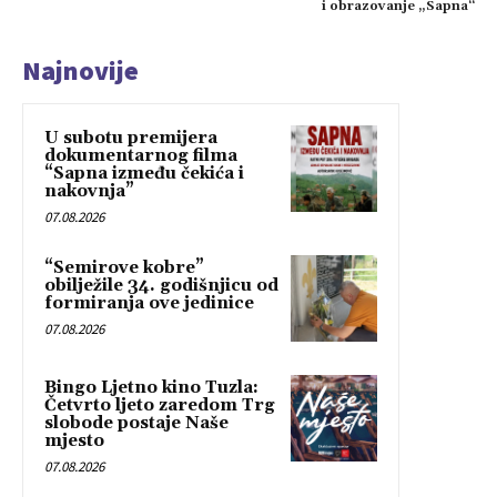
i obrazovanje „Sapna“
Najnovije
U subotu premijera
dokumentarnog filma
“Sapna između čekića i
nakovnja”
07.08.2026
“Semirove kobre”
obilježile 34. godišnjicu od
formiranja ove jedinice
07.08.2026
Bingo Ljetno kino Tuzla:
Četvrto ljeto zaredom Trg
slobode postaje Naše
mjesto
07.08.2026