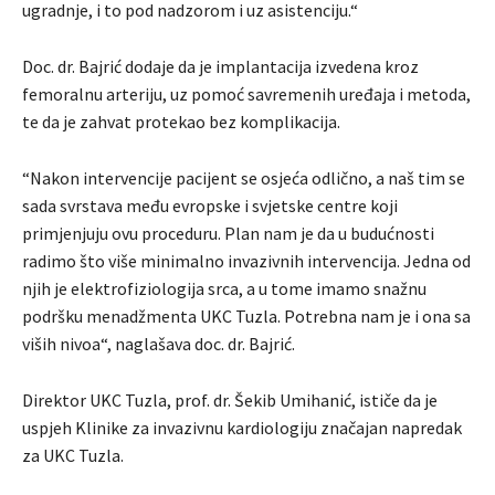
ugradnje, i to pod nadzorom i uz asistenciju.“
Doc. dr. Bajrić dodaje da je implantacija izvedena kroz
femoralnu arteriju, uz pomoć savremenih uređaja i metoda,
te da je zahvat protekao bez komplikacija.
“Nakon intervencije pacijent se osjeća odlično, a naš tim se
sada svrstava među evropske i svjetske centre koji
primjenjuju ovu proceduru. Plan nam je da u budućnosti
radimo što više minimalno invazivnih intervencija. Jedna od
njih je elektrofiziologija srca, a u tome imamo snažnu
podršku menadžmenta UKC Tuzla. Potrebna nam je i ona sa
viših nivoa“, naglašava doc. dr. Bajrić.
Direktor UKC Tuzla, prof. dr. Šekib Umihanić, ističe da je
uspjeh Klinike za invazivnu kardiologiju značajan napredak
za UKC Tuzla.