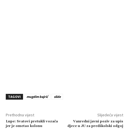
TAGOVI
mugdim bajrić
slide
Prethodna vijest
Slijedeća vijest
Lupe: Svatovi pretukli vozača
Vanredni javni poziv za upis
jer je ometao kolonu
djece u JU za predškolski odgoj