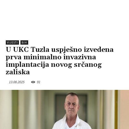
VIJESTI
BIH
U UKC Tuzla uspješno izvedena
prva minimalno invazivna
implantacija novog srčanog
zaliska
13.08.2025
91