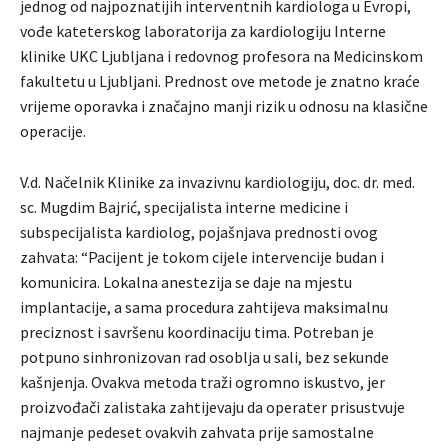
jednog od najpoznatijih interventnih kardiologa u Evropi,
vođe kateterskog laboratorija za kardiologiju Interne
klinike UKC Ljubljana i redovnog profesora na Medicinskom
fakultetu u Ljubljani. Prednost ove metode je znatno kraće
vrijeme oporavka i značajno manji rizik u odnosu na klasične
operacije.
V.d. Načelnik Klinike za invazivnu kardiologiju, doc. dr. med.
sc. Mugdim Bajrić, specijalista interne medicine i
subspecijalista kardiolog, pojašnjava prednosti ovog
zahvata: “Pacijent je tokom cijele intervencije budan i
komunicira. Lokalna anestezija se daje na mjestu
implantacije, a sama procedura zahtijeva maksimalnu
preciznost i savršenu koordinaciju tima. Potreban je
potpuno sinhronizovan rad osoblja u sali, bez sekunde
kašnjenja. Ovakva metoda traži ogromno iskustvo, jer
proizvođači zalistaka zahtijevaju da operater prisustvuje
najmanje pedeset ovakvih zahvata prije samostalne