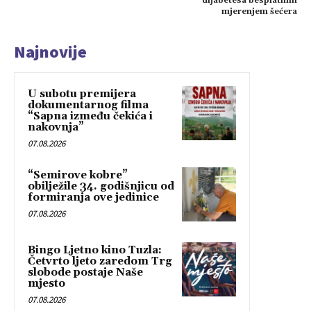
dijabetesa besplatnim
mjerenjem šećera
Najnovije
U subotu premijera
dokumentarnog filma
“Sapna između čekića i
nakovnja”
07.08.2026
“Semirove kobre”
obilježile 34. godišnjicu od
formiranja ove jedinice
07.08.2026
Bingo Ljetno kino Tuzla:
Četvrto ljeto zaredom Trg
slobode postaje Naše
mjesto
07.08.2026