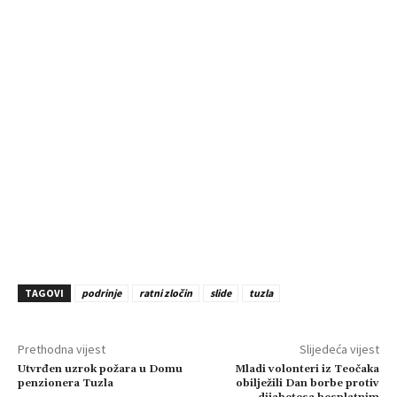
TAGOVI
podrinje
ratni zločin
slide
tuzla
Prethodna vijest
Slijedeća vijest
Utvrđen uzrok požara u Domu
Mladi volonteri iz Teočaka
penzionera Tuzla
obilježili Dan borbe protiv