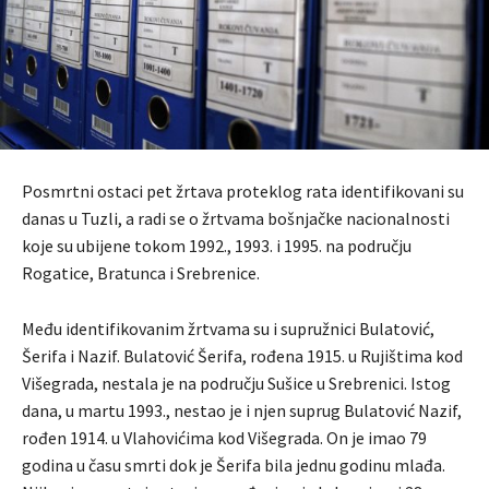
Posmrtni ostaci pet žrtava proteklog rata identifikovani su
danas u Tuzli, a radi se o žrtvama bošnjačke nacionalnosti
koje su ubijene tokom 1992., 1993. i 1995. na području
Rogatice, Bratunca i Srebrenice.
Među identifikovanim žrtvama su i supružnici Bulatović,
Šerifa i Nazif. Bulatović Šerifa, rođena 1915. u Rujištima kod
Višegrada, nestala je na području Sušice u Srebrenici. Istog
dana, u martu 1993., nestao je i njen suprug Bulatović Nazif,
rođen 1914. u Vlahovićima kod Višegrada. On je imao 79
godina u času smrti dok je Šerifa bila jednu godinu mlađa.