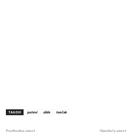
TAGOVI
putevi
slide
teočak
Prethodna vijest
Slijedeća vijest