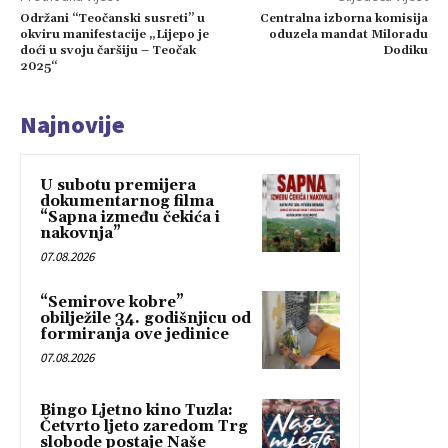
Održani “Teočanski susreti” u
Centralna izborna komisija
okviru manifestacije „Lijepo je
oduzela mandat Miloradu
doći u svoju čaršiju – Teočak
Dodiku
2025“
Najnovije
U subotu premijera
dokumentarnog filma
“Sapna između čekića i
nakovnja”
07.08.2026
“Semirove kobre”
obilježile 34. godišnjicu od
formiranja ove jedinice
07.08.2026
Bingo Ljetno kino Tuzla:
Četvrto ljeto zaredom Trg
slobode postaje Naše