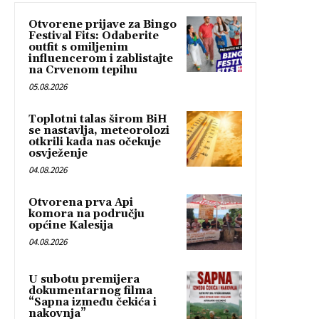
Otvorene prijave za Bingo
Festival Fits: Odaberite
outfit s omiljenim
influencerom i zablistajte
na Crvenom tepihu
05.08.2026
Toplotni talas širom BiH
se nastavlja, meteorolozi
otkrili kada nas očekuje
osvježenje
04.08.2026
Otvorena prva Api
komora na području
općine Kalesija
04.08.2026
U subotu premijera
dokumentarnog filma
“Sapna između čekića i
nakovnja”