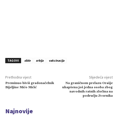
TAGOVI
slide
srbija
vakcinacija
Prethodna vijest
Slijedeća vijest
Preminuo bivši gradonačelnik
Na graničnom prelazu Orašje
Bijeljine Mićo Mićić
uhapšena još jedna osoba zbog
navodnih ratnih zločina na
području Zvornika
Najnovije