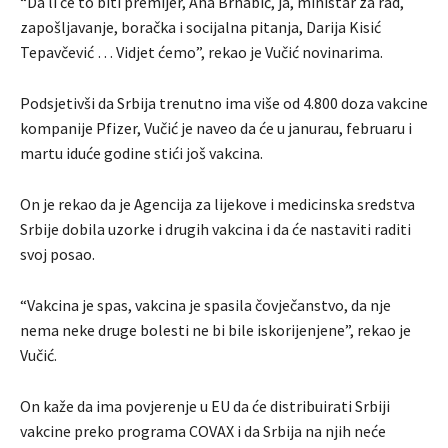
“Da li će to biti premijer, Ana Brnabić, ja, ministar za rad,
zapošljavanje, boračka i socijalna pitanja, Darija Kisić
Tepavčević … Vidjet ćemo”, rekao je Vučić novinarima.
Podsjetivši da Srbija trenutno ima više od 4.800 doza vakcine
kompanije Pfizer, Vučić je naveo da će u janurau, februaru i
martu iduće godine stići još vakcina.
On je rekao da je Agencija za lijekove i medicinska sredstva
Srbije dobila uzorke i drugih vakcina i da će nastaviti raditi
svoj posao.
“Vakcina je spas, vakcina je spasila čovječanstvo, da nje
nema neke druge bolesti ne bi bile iskorijenjene”, rekao je
Vučić.
On kaže da ima povjerenje u EU da će distribuirati Srbiji
vakcine preko programa COVAX i da Srbija na njih neće