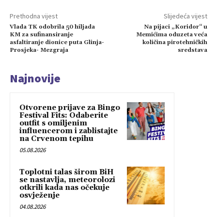
Prethodna vijest
Slijedeća vijest
Vlada TK odobrila 50 hiljada
Na pijaci „Koridor“ u
KM za sufinansiranje
Memićima oduzeta veća
asfaltiranje dionice puta Glinja-
količina pirotehničkih
Prosjeka- Mezgraja
sredstava
Najnovije
Otvorene prijave za Bingo
Festival Fits: Odaberite
outfit s omiljenim
influencerom i zablistajte
na Crvenom tepihu
05.08.2026
Toplotni talas širom BiH
se nastavlja, meteorolozi
otkrili kada nas očekuje
osvježenje
04.08.2026