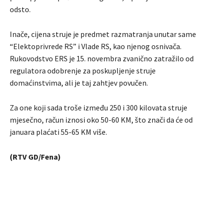
odsto.
Inače, cijena struje je predmet razmatranja unutar same
“Elektoprivrede RS” i Vlade RS, kao njenog osnivača.
Rukovodstvo ERS je 15. novembra zvanično zatražilo od
regulatora odobrenje za poskupljenje struje
domaćinstvima, ali je taj zahtjev povučen.
Za one koji sada troše između 250 i 300 kilovata struje
mjesečno, račun iznosi oko 50-60 KM, što znači da će od
januara plaćati 55-65 KM više.
(RTV GD/Fena)