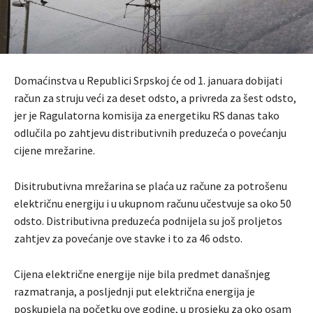
Domaćinstva u Republici Srpskoj će od 1. januara dobijati
račun za struju veći za deset odsto, a privreda za šest odsto,
jer je Ragulatorna komisija za energetiku RS danas tako
odlučila po zahtjevu distributivnih preduzeća o povećanju
cijene mrežarine.
Disitrubutivna mrežarina se plaća uz račune za potrošenu
električnu energiju i u ukupnom računu učestvuje sa oko 50
odsto. Distributivna preduzeća podnijela su još proljetos
zahtjev za povećanje ove stavke i to za 46 odsto.
Cijena električne energije nije bila predmet današnjeg
razmatranja, a posljednji put električna energija je
poskupjela na početku ove godine, u prosjeku za oko osam