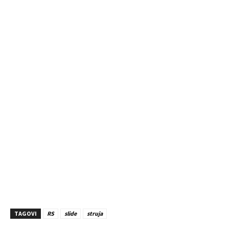
TAGOVI
RS
slide
struja