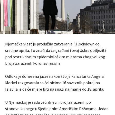
Njemačka vlast je produžila zatvaranje ili lockdown do
sredine aprila. To znači da će građani i ovaj Uskrs obilježiti
pod restriktivnim epidemiološkim mjerama zbog velikog
broja zaraženih koronavirusom.
Odluka je donesena jučer nakon što je kancelarka Angela
Merkel razgovarala sa čelnicima 16 saveznih pokrajina.
Izjavila je da će mjere biti na snazi najmanje do 18. aprila.
U Njemačkoj je sada veći dnevni broj zaraženih po
stanovniku nego u Sjedinjenim Američkim Državama. Jedan
od razloga za to jeste što je britanski soj virusa postao