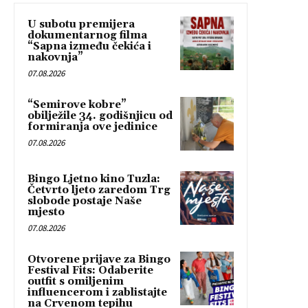
U subotu premijera
dokumentarnog filma
“Sapna između čekića i
nakovnja”
07.08.2026
“Semirove kobre”
obilježile 34. godišnjicu od
formiranja ove jedinice
07.08.2026
Bingo Ljetno kino Tuzla:
Četvrto ljeto zaredom Trg
slobode postaje Naše
mjesto
07.08.2026
Otvorene prijave za Bingo
Festival Fits: Odaberite
outfit s omiljenim
influencerom i zablistajte
na Crvenom tepihu