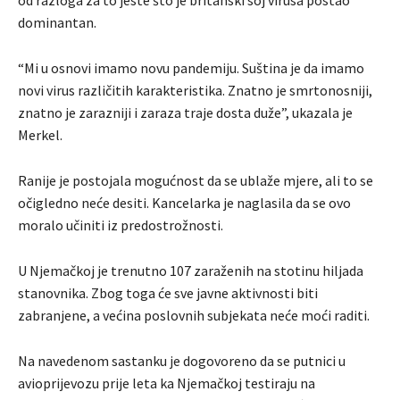
dominantan.
“Mi u osnovi imamo novu pandemiju. Suština je da imamo
novi virus različitih karakteristika. Znatno je smrtonosniji,
znatno je zarazniji i zaraza traje dosta duže”, ukazala je
Merkel.
Ranije je postojala mogućnost da se ublaže mjere, ali to se
očigledno neće desiti. Kancelarka je naglasila da se ovo
moralo učiniti iz predostrožnosti.
U Njemačkoj je trenutno 107 zaraženih na stotinu hiljada
stanovnika. Zbog toga će sve javne aktivnosti biti
zabranjene, a većina poslovnih subjekata neće moći raditi.
Na navedenom sastanku je dogovoreno da se putnici u
avioprijevozu prije leta ka Njemačkoj testiraju na