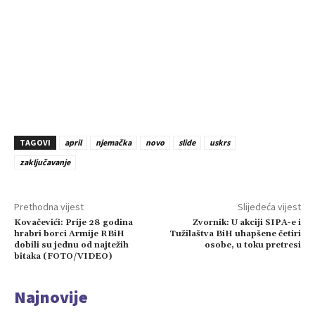
TAGOVI
april
njemačka
novo
slide
uskrs
zaključavanje
Prethodna vijest
Slijedeća vijest
Kovačevići: Prije 28 godina
Zvornik: U akciji SIPA-e i
hrabri borci Armije RBiH
Tužilaštva BiH uhapšene četiri
dobili su jednu od najtežih
osobe, u toku pretresi
bitaka (FOTO/VIDEO)
Najnovije