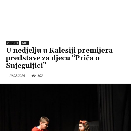
VIJESTI
BIH
U nedjelju u Kalesiji premijera
predstave za djecu “Priča o
Snjeguljici”
19.02.2025
102