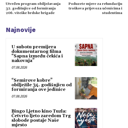
Utvrđen program obilježavanja
Poduzete mjere za refundaciju
32. godišnjice od formiranja
troškova prijevoza učenicima i
206. viteške brdske brigade
studentima
Najnovije
U subotu premijera
dokumentarnog filma
“Sapna između čekića i
nakovnja”
07.08.2026
“Semirove kobre”
obilježile 34. godišnjicu od
formiranja ove jedinice
07.08.2026
Bingo Ljetno kino Tuzla:
Četvrto ljeto zaredom Trg
slobode postaje Naše
mjesto