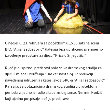
U nedjelju, 23. februara sa početkom u 15.00 sati na sceni
BKC “Alija Izetbegović” Kalesija biće upriličeno premijerno
izvođenje predstave za djecu “Priča o Snjeguljici”.
Riječ je o ispitnoj predstavi polaznika dramskog studija za
djecu i mlade Udruženja “Daska” nastaloj u produkciji
navedenog udruženja i kalesijskog BKC-a “Alija Izetbegović”
Kalesija. Sa polaznicima dramskog studija u proteklom
periodu vrijedno je radio akademski glumac Nermin Hodžić
koji ujedno potpisuje i režiju predstave.