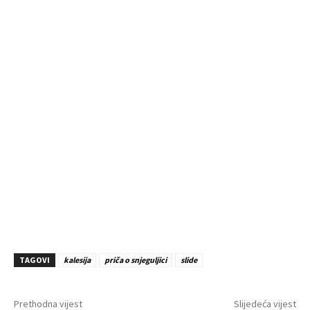
TAGOVI
kalesija
priča o snjeguljici
slide
Prethodna vijest
Slijedeća vijest