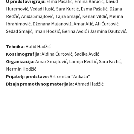
U predstavi igraju:
Elma Pašalić, Emina Baručić, Davud
Huremović, Vedad Husić, Sara Kurtić, Esma Pašalić, Džana
Redžić, Anida Smajlović, Tajra Smajić, Kenan Vildić, Melina
Ibrahimović, Dženana Mujanoviž, Amar Alić, Ali Ćurtović,
Sedad Smajić, Iman Hodžić, Berina Avdić i Jasmina Dautović.
Tehnika:
Halid Hadžić
Kostimografija:
Aldina Ćurtović, Sadika Avdić
Organizacija:
Amar Smajlović, Lamija Redžić, Sara Fazlić,
Nermin Hodžić
Prijatelji predstave:
Art centar “Ankata”
Dizajn promotivnog materijala:
Ahmed Hadžić