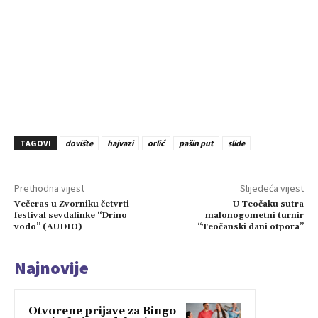
TAGOVI
dovište
hajvazi
orlić
pašin put
slide
Prethodna vijest
Slijedeća vijest
Večeras u Zvorniku četvrti
U Teočaku sutra
festival sevdalinke “Drino
malonogometni turnir
vodo” (AUDIO)
“Teočanski dani otpora”
Najnovije
Otvorene prijave za Bingo