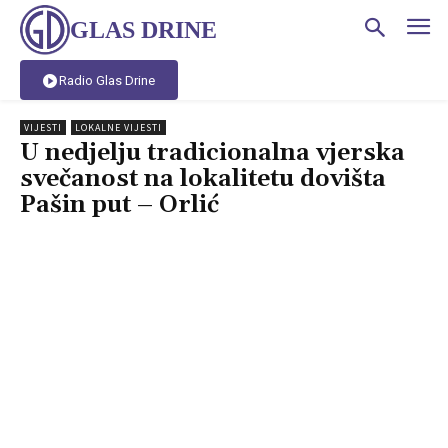
GLAS DRINE
Radio Glas Drine
VIJESTI
LOKALNE VIJESTI
U nedjelju tradicionalna vjerska
svečanost na lokalitetu dovišta
Pašin put – Orlić