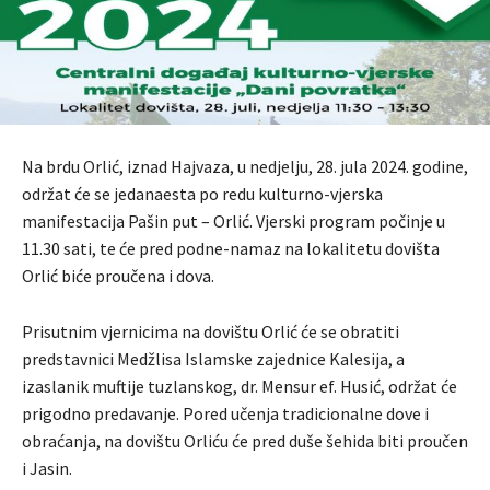
Na brdu Orlić, iznad Hajvaza, u nedjelju, 28. jula 2024. godine,
održat će se jedanaesta po redu kulturno-vjerska
manifestacija Pašin put – Orlić. Vjerski program počinje u
11.30 sati, te će pred podne-namaz na lokalitetu dovišta
Orlić biće proučena i dova.
Prisutnim vjernicima na dovištu Orlić će se obratiti
predstavnici Medžlisa Islamske zajednice Kalesija, a
izaslanik muftije tuzlanskog, dr. Mensur ef. Husić, održat će
prigodno predavanje. Pored učenja tradicionalne dove i
obraćanja, na dovištu Orliću će pred duše šehida biti proučen
i Jasin.