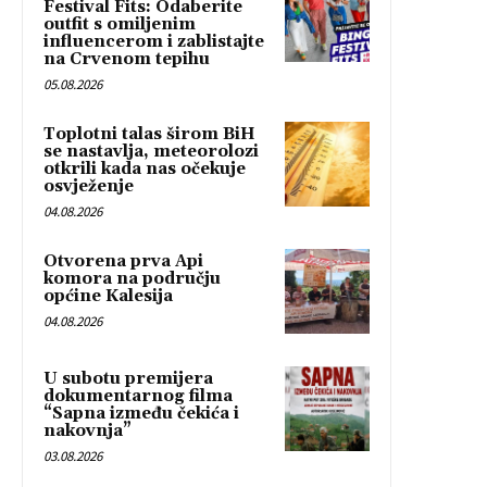
Festival Fits: Odaberite
outfit s omiljenim
influencerom i zablistajte
na Crvenom tepihu
05.08.2026
Toplotni talas širom BiH
se nastavlja, meteorolozi
otkrili kada nas očekuje
osvježenje
04.08.2026
Otvorena prva Api
komora na području
općine Kalesija
04.08.2026
U subotu premijera
dokumentarnog filma
“Sapna između čekića i
nakovnja”
03.08.2026