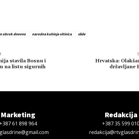
an obrok dnevno
narodna kuhinja vitinica
slide
t
S
ija stavila Bosnu i
Hrvatska: Olakša
 na listu sigurnih
državljane B
Marketing
Redakcija
+387 61 898 964
+387 35 599 01
oglasdrine@gmail.com
redakcija@rtvglasdri