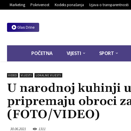
Marketing
Pokrivenost
Kodeks ponašanja
Izjava o transparentnosti
Glas Drine
POČETNA
VIJESTI
SPORT
VIDEO
VIJESTI
LOKALNE VIJESTI
U narodnoj kuhinji u
pripremaju obroci za 
(FOTO/VIDEO)
30.06.2021
1311