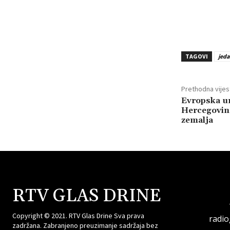
TAGOVI
jed
Prethodna vijes
Evropska un
Hercegovinu
zemalja
RTV GLAS DRINE
Copyright © 2021. RTV Glas Drine Sva prava
radi
zadržana. Zabranjeno preuzimanje sadržaja bez