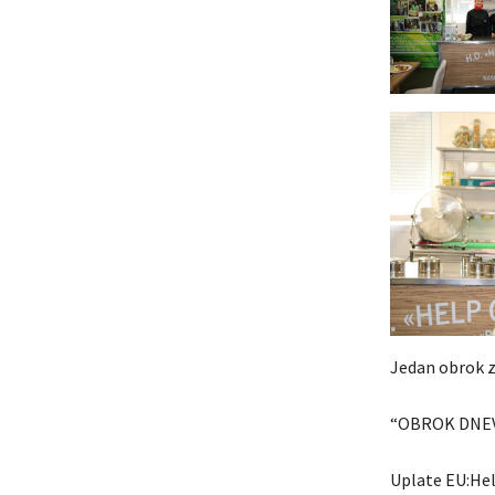
Jedan obrok za
“OBROK DNE
Uplate EU:He