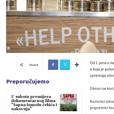
Od 1. juna u n
Share
a koju je pok
spremaju obro
Preporučujemo
Obroci se kori
U subotu premijera
dokumentarnog filma
Korisnici obro
“Sapna između čekića i
pripremiti hr
nakovnja”