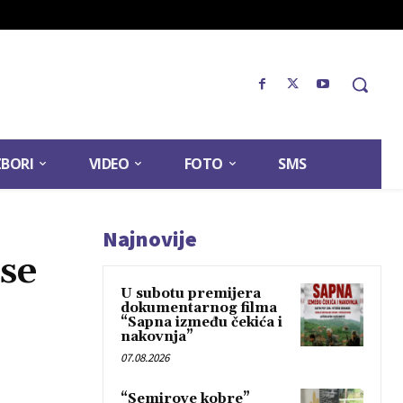
ZBORI
VIDEO
FOTO
SMS
Najnovije
se
U subotu premijera
dokumentarnog filma
“Sapna između čekića i
nakovnja”
07.08.2026
“Semirove kobre”