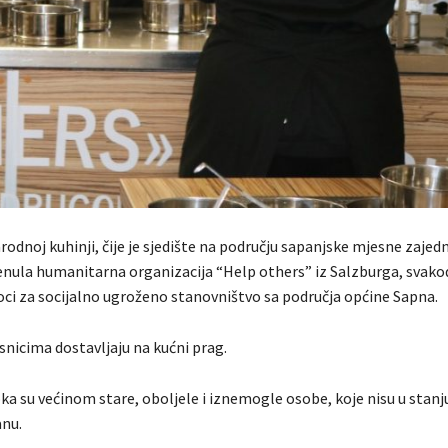
arodnoj kuhinji, čije je sjedište na području sapanjske mjesne zajedn
renula humanitarna organizacija “Help others” iz Salzburga, svak
ci za socijalno ugroženo stanovništvo sa područja općine Sapna.
snicima dostavljaju na kućni prag.
ka su većinom stare, oboljele i iznemogle osobe, koje nisu u stanj
anu.