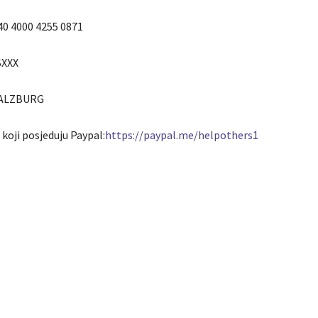
0 4000 4255 0871
SXXX
SALZBURG
koji posjeduju Paypal:
https://paypal.me/helpothers1