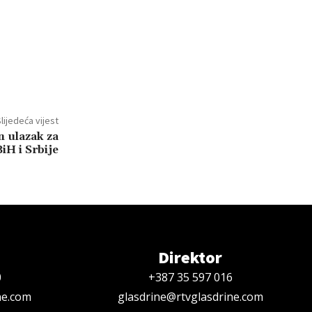
lijedeća vijest
n ulazak za
iH i Srbije
Direktor
0
+387 35 597 016
ne.com
glasdrine@rtvglasdrine.com