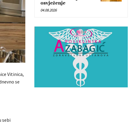
osvježenje
04.08.2026
ice Vitinica,
odnevno se
u sebi