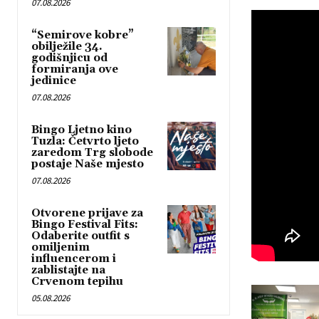
07.08.2026
“Semirove kobre”
obilježile 34.
godišnjicu od
formiranja ove
jedinice
07.08.2026
Bingo Ljetno kino
Tuzla: Četvrto ljeto
zaredom Trg slobode
postaje Naše mjesto
07.08.2026
Otvorene prijave za
Bingo Festival Fits:
Odaberite outfit s
omiljenim
influencerom i
zablistajte na
Crvenom tepihu
05.08.2026