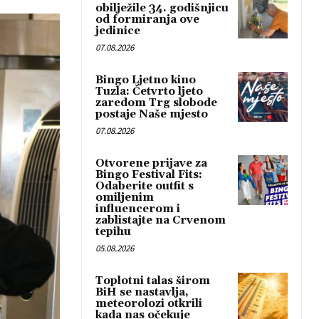
obilježile 34. godišnjicu
od formiranja ove
jedinice
07.08.2026
Bingo Ljetno kino
Tuzla: Četvrto ljeto
zaredom Trg slobode
postaje Naše mjesto
07.08.2026
Otvorene prijave za
Bingo Festival Fits:
Odaberite outfit s
omiljenim
influencerom i
zablistajte na Crvenom
tepihu
05.08.2026
Toplotni talas širom
BiH se nastavlja,
meteorolozi otkrili
kada nas očekuje