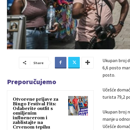
Ukupan broj do
Share
6,6 posto manj
posto.
Preporučujemo
Učešće domaći
turista 79,2 p
Otvorene prijave za
Bingo Festival Fits:
Odaberite outfit s
Ukupan broj no
omiljenim
influencerom i
manje u odnosu
zablistajte na
Učešće domaći
Crvenom tepihu