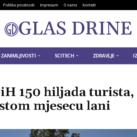
Politika privatnosti
Impressum
O nama
Kontakt
GLAS DRINE
ZANIMLJIVOSTI
SCITECH
ZDRAVLJE
I
iH 150 hiljada turista,
istom mjesecu lani