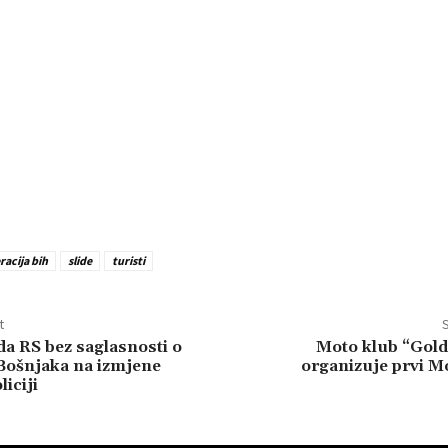
racija bih
slide
turisti
t
S
da RS bez saglasnosti o
Moto klub “Gold
Bošnjaka na izmjene
organizuje prvi M
iciji