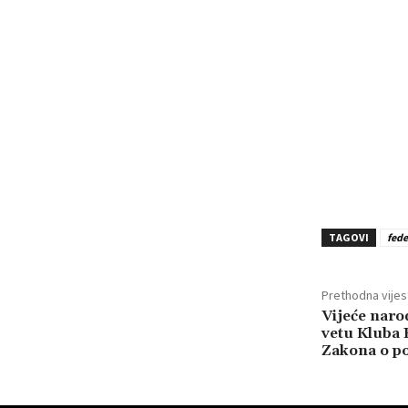
TAGOVI
fede
Prethodna vijes
Vijeće naro
vetu Kluba 
Zakona o pol