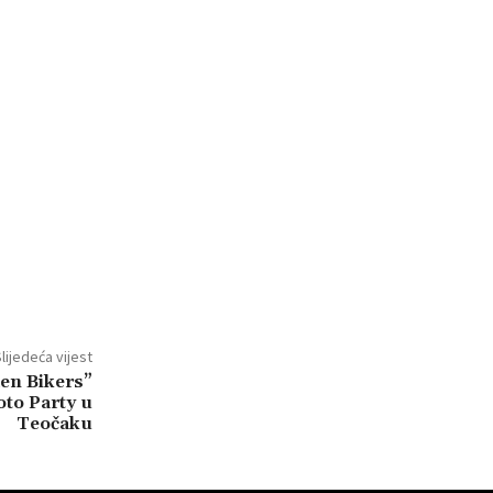
lijedeća vijest
en Bikers”
oto Party u
Teočaku