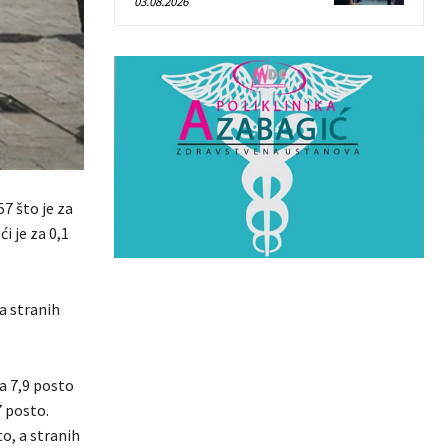
03.08.2026
57 što je za
i je za 0,1
a stranih
za 7,9 posto
7 posto.
o, a stranih