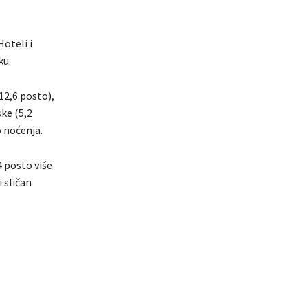
oteli i
ku.
(12,6 posto),
ske (5,2
o noćenja.
4 posto više
 sličan