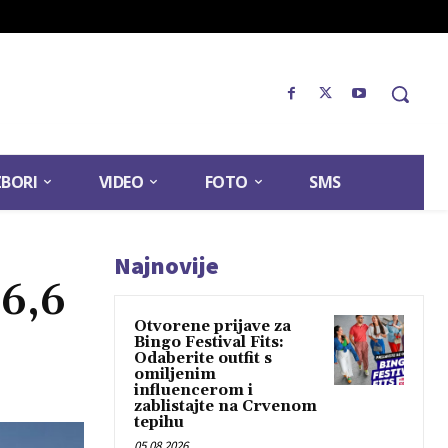
ZBORI
VIDEO
FOTO
SMS
Najnovije
 6,6
Otvorene prijave za
Bingo Festival Fits:
Odaberite outfit s
omiljenim
influencerom i
zablistajte na Crvenom
tepihu
05.08.2026