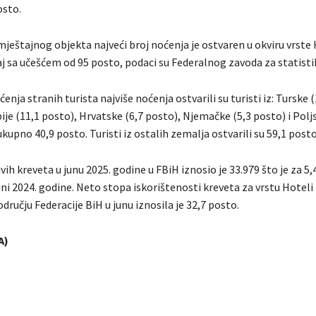
osto.
ještajnog objekta najveći broj noćenja je ostvaren u okviru vrste H
aj sa učešćem od 95 posto, podaci su Federalnog zavoda za statisti
ćenja stranih turista najviše noćenja ostvarili su turisti iz: Turske 
ije (11,1 posto), Hrvatske (6,7 posto), Njemačke (5,3 posto) i Polj
ukupno 40,9 posto. Turisti iz ostalih zemalja ostvarili su 59,1 post
vih kreveta u junu 2025. godine u FBiH iznosio je 33.979 što je za 5,
ni 2024. godine. Neto stopa iskorištenosti kreveta za vrstu Hoteli i
dručju Federacije BiH u junu iznosila je 32,7 posto.
A)