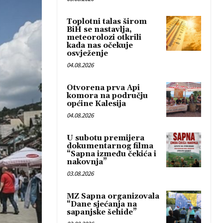
Toplotni talas širom
BiH se nastavlja,
meteorolozi otkrili
kada nas očekuje
osvježenje
04.08.2026
Otvorena prva Api
komora na području
općine Kalesija
04.08.2026
U subotu premijera
dokumentarnog filma
“Sapna između čekića i
nakovnja”
03.08.2026
MZ Sapna organizovala
“Dane sjećanja na
sapanjske šehide”