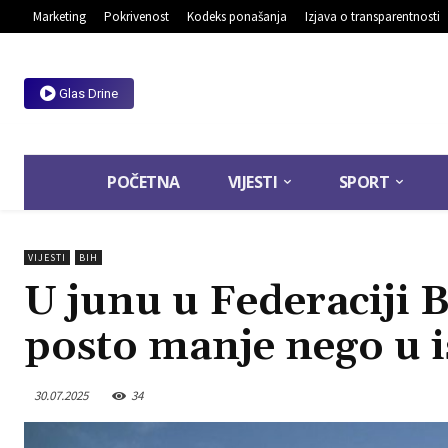
Marketing
Pokrivenost
Kodeks ponašanja
Izjava o transparentnosti
Glas Drine
POČETNA
VIJESTI
SPORT
VIJESTI
BIH
U junu u Federaciji B
posto manje nego u 
30.07.2025
34