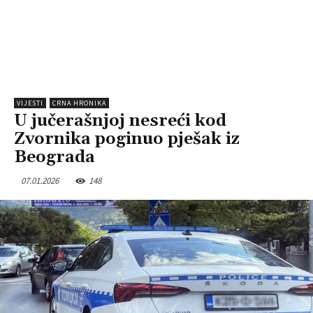
VIJESTI
CRNA HRONIKA
U jučerašnjoj nesreći kod
Zvornika poginuo pješak iz
Beograda
07.01.2026
148