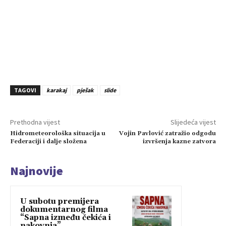
TAGOVI
karakaj
pješak
slide
Prethodna vijest
Slijedeća vijest
Hidrometeorološka situacija u
Vojin Pavlović zatražio odgodu
Federaciji i dalje složena
izvršenja kazne zatvora
Najnovije
U subotu premijera
dokumentarnog filma
“Sapna između čekića i
nakovnja”