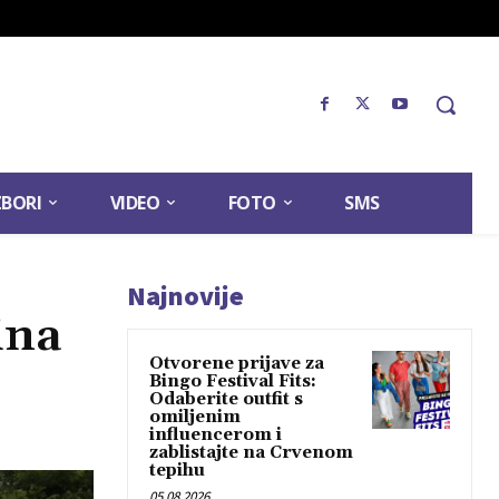
ZBORI
VIDEO
FOTO
SMS
Najnovije
ina
Otvorene prijave za
Bingo Festival Fits:
Odaberite outfit s
omiljenim
influencerom i
zablistajte na Crvenom
tepihu
05.08.2026