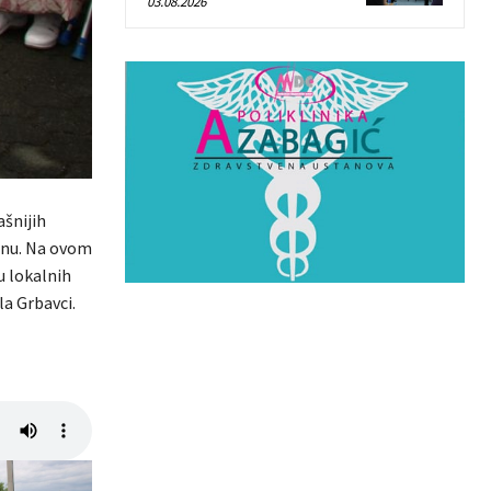
03.08.2026
ašnijih
inu. Na ovom
u lokalnih
la Grbavci.