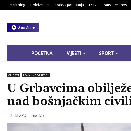
Marketing
Pokrivenost
Kodeks ponašanja
Izjava o transparentnosti
Glas Drine
POČETNA
VIJESTI
SPORT
VIJESTI
LOKALNE VIJESTI
U Grbavcima obilježe
nad bošnjačkim civi
21.05.2025
384