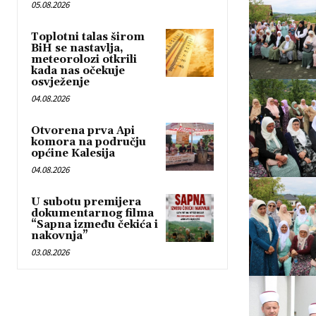
05.08.2026
Toplotni talas širom
BiH se nastavlja,
meteorolozi otkrili
kada nas očekuje
osvježenje
04.08.2026
Otvorena prva Api
komora na području
općine Kalesija
04.08.2026
U subotu premijera
dokumentarnog filma
“Sapna između čekića i
nakovnja”
03.08.2026