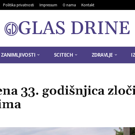
Politika privatnosti
Impressum
O nama
Kontakt
GLAS DRINE
ZANIMLJIVOSTI
SCITECH
ZDRAVLJE
I
na 33. godišnjica zloč
lima