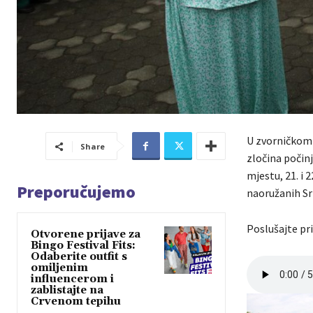
U zvorničkom n
Share
zločina počin
mjestu, 21. i 
Preporučujemo
naoružanih Srb
Poslušajte pri
Otvorene prijave za
Bingo Festival Fits:
Odaberite outfit s
omiljenim
influencerom i
zablistajte na
Crvenom tepihu