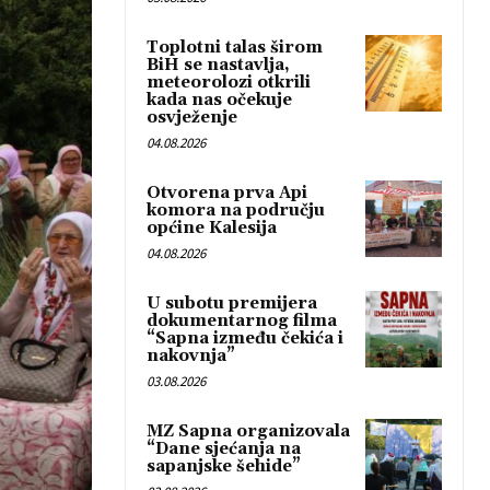
Toplotni talas širom
BiH se nastavlja,
meteorolozi otkrili
kada nas očekuje
osvježenje
04.08.2026
Otvorena prva Api
komora na području
općine Kalesija
04.08.2026
U subotu premijera
dokumentarnog filma
“Sapna između čekića i
nakovnja”
03.08.2026
MZ Sapna organizovala
“Dane sjećanja na
sapanjske šehide”