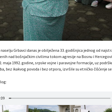
aselju Grbavci danas je obilježena 33. godišnjica jednog od najstr
jenih nad bošnjačkim civilima tokom agresije na Bosnu i Hercegov
22. maja 1992. godine, srpske vojne i paravojne formacije, uz podršk
a, bez ikakvog povoda i bez otpora, izvršile su etničko čišćenje se
log: